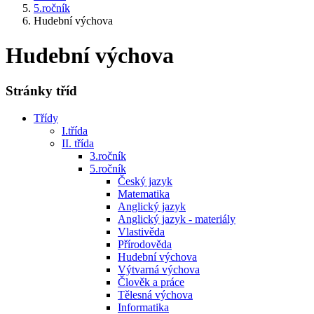
5.ročník
Hudební výchova
Hudební výchova
Stránky tříd
Třídy
I.třída
II. třída
3.ročník
5.ročník
Český jazyk
Matematika
Anglický jazyk
Anglický jazyk - materiály
Vlastivěda
Přírodověda
Hudební výchova
Výtvarná výchova
Člověk a práce
Tělesná výchova
Informatika