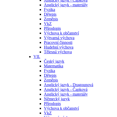
Anglický jazyk - Čapková
Anglický jazyk - materiály
Fyzika
Dějepis
Zeměpis
VkZ
Přírodopis
Výchova k občanství
Výtvarná výchova
Pracovní činnosti
Hudební výchova
Tělesná výchova
VII.
Český jazyk
Matematika
Fyzika
Dějepis
Zeměpis
Anglický jazyk - Dragounová
Anglický jazyk - Čapková
Anglický jazyk - materiály
Německý jazyk
Přírodopis
Výchova k občanství
VkZ