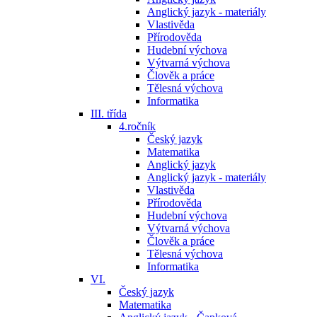
Anglický jazyk - materiály
Vlastivěda
Přírodověda
Hudební výchova
Výtvarná výchova
Člověk a práce
Tělesná výchova
Informatika
III. třída
4.ročník
Český jazyk
Matematika
Anglický jazyk
Anglický jazyk - materiály
Vlastivěda
Přírodověda
Hudební výchova
Výtvarná výchova
Člověk a práce
Tělesná výchova
Informatika
VI.
Český jazyk
Matematika