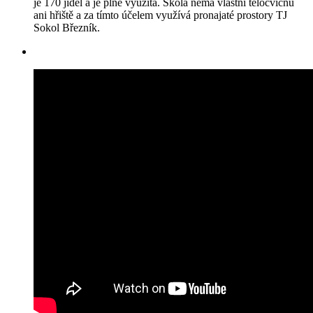
je 170 jídel a je plně využita. Škola nemá vlastní tělocvičnu
ani hřiště a za tímto účelem využívá pronajaté prostory TJ
Sokol Březník.