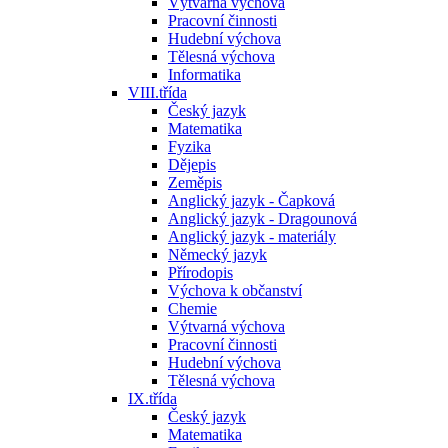
Výtvarná výchova
Pracovní činnosti
Hudební výchova
Tělesná výchova
Informatika
VIII.třída
Český jazyk
Matematika
Fyzika
Dějepis
Zeměpis
Anglický jazyk - Čapková
Anglický jazyk - Dragounová
Anglický jazyk - materiály
Německý jazyk
Přírodopis
Výchova k občanství
Chemie
Výtvarná výchova
Pracovní činnosti
Hudební výchova
Tělesná výchova
IX.třída
Český jazyk
Matematika