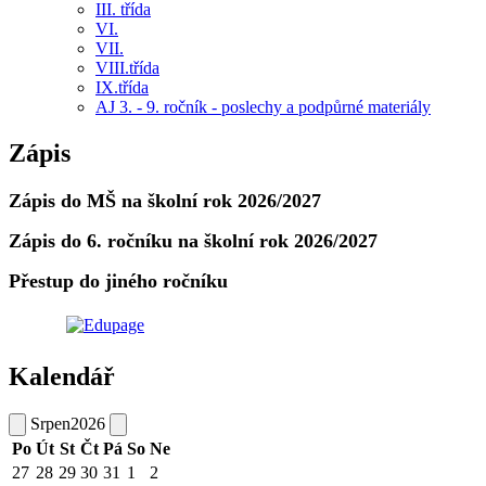
III. třída
VI.
VII.
VIII.třída
IX.třída
AJ 3. - 9. ročník - poslechy a podpůrné materiály
Zápis
Zápis do MŠ na školní rok 2026/2027
Zápis do 6. ročníku na školní rok 2026/2027
Přestup do jiného ročníku
Kalendář
Srpen
2026
Po
Út
St
Čt
Pá
So
Ne
27
28
29
30
31
1
2