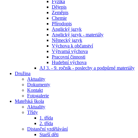
Fyzika
Dějepis
Zeměpis
Chemie
Přírodopis
Anglický jazyk
Anglický jazyk - materiály
Německý jazyk
Výchova k občanství
Výtvarná výchova
Pracovní činnosti
Hudební výchova
AJ 3. - 9. ročník - poslechy a podpůrné materiály
Družina
Aktuality
Dokumenty
Kontakt
Fotogalerie
Mateřská škola
Aktuality
Třídy
1. třída
2. třída
Distanční vzdělávání
Starší děti