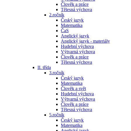
Člověk a práce
Tělesná výchova
2.ročník
Český jazyk
Matematika
ČaS
Anglický jazyk
Anglický jazyk - materiály
Hudební výchova
Výtvarná výchova
Člověk a práce
Tělesná výchova
II. třída
3.ročník
Český jazyk
Matematika
Člověk a svět
Hudební výchova
Výtvarná výchova
Člověk a práce
Tělesná výchova
5.ročník
Český jazyk
Matematika
Anglický jazyk