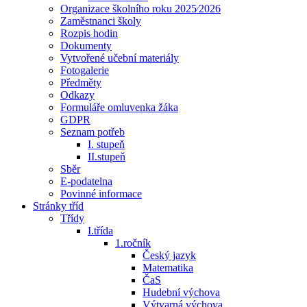
Organizace školního roku 2025⁄2026
Zaměstnanci školy
Rozpis hodin
Dokumenty
Vytvořené učební materiály
Fotogalerie
Předměty
Odkazy
Formuláře omluvenka žáka
GDPR
Seznam potřeb
I. stupeň
II.stupeň
Sběr
E-podatelna
Povinné informace
Stránky tříd
Třídy
I.třída
1.ročník
Český jazyk
Matematika
ČaS
Hudební výchova
Výtvarná výchova