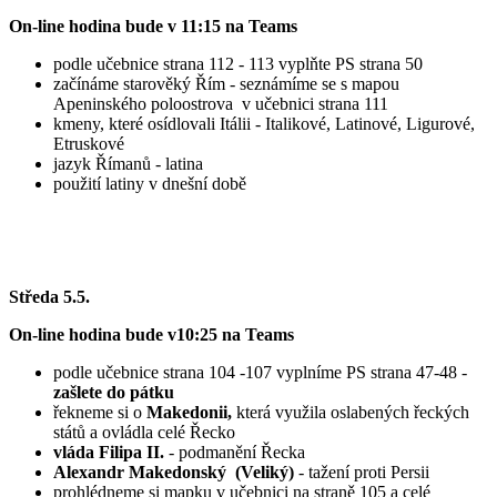
On-line hodina bude v 11:15 na Teams
podle učebnice strana 112 - 113 vyplňte PS strana 50
začínáme starověký Řím - seznámíme se s mapou
Apeninského poloostrova v učebnici strana 111
kmeny, které osídlovali Itálii - Italikové, Latinové, Ligurové,
Etruskové
jazyk Římanů - latina
použití latiny v dnešní době
Středa 5.5.
On-line hodina bude v10:25 na Teams
podle učebnice strana 104 -107 vyplníme PS strana 47-48 -
zašlete do pátku
řekneme si o
Makedonii,
která využila oslabených řeckých
států a ovládla celé Řecko
vláda Filipa II.
- podmanění Řecka
Alexandr Makedonský (Veliký)
- tažení proti Persii
prohlédneme si mapku v učebnici na straně 105 a celé