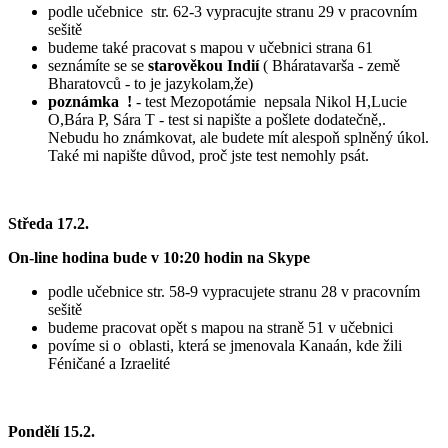
podle učebnice str. 62-3 vypracujte stranu 29 v pracovním
sešitě
budeme také pracovat s mapou v učebnici strana 61
seznámíte se se
starověkou Indií
( Bháratavarša - země
Bharatovců - to je jazykolam,že)
poznámka !
- test Mezopotámie nepsala Nikol H,Lucie
O,Bára P, Sára T - test si napište a pošlete dodatečně,.
Nebudu ho známkovat, ale budete mít alespoň splněný úkol.
Také mi napište důvod, proč jste test nemohly psát.
Středa 17.2.
On-line hodina bude v 10:20 hodin na Skype
podle učebnice str. 58-9 vypracujete stranu 28 v pracovním
sešitě
budeme pracovat opět s mapou na straně 51 v učebnici
povíme si o oblasti, která se jmenovala Kanaán, kde žili
Féničané a Izraelité
Pondělí 15.2.