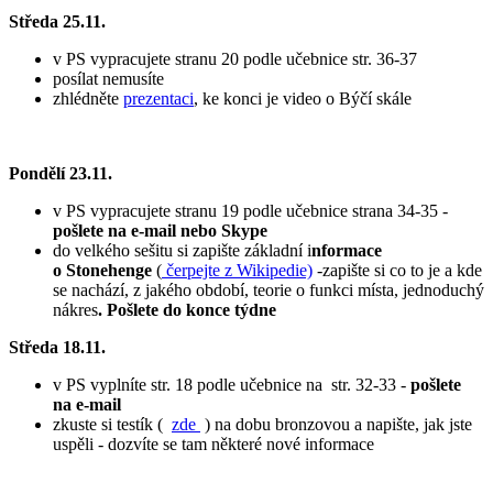
Středa 25.11.
v PS vypracujete stranu 20 podle učebnice str. 36-37
posílat nemusíte
zhlédněte
prezentaci
, ke konci je video o Býčí skále
Pondělí 23.11.
v PS vypracujete stranu 19 podle učebnice strana 34-35 -
pošlete na e-mail nebo Skype
do velkého sešitu si zapište základní i
nformace
o Stonehenge
(
čerpejte z Wikipedie)
-zapište si co to je a kde
se nachází, z jakého období, teorie o funkci místa, jednoduchý
nákres
. Pošlete do konce týdne
Středa 18.11.
v PS vyplníte str. 18 podle učebnice na str. 32-33 -
pošlete
na e-mail
zkuste si testík (
zde
) na dobu bronzovou a napište, jak jste
uspěli - dozvíte se tam některé nové informace