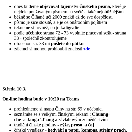
dnes budeme
objevovat tajemství čínského písma,
které je
nejdéle používaným písmem na světě a také nejobtížnějším
běžně se Číňané učí 2000 znaků až do své dospělosti
písmo je sice složité, ale je celonárodním pojítkem
řekneme si rovněž, co je
kaligrafie
podle učebnice strana 72 - 73 vyplníte pracovní sešit - strana
33 - společně zkontrolujeme
ofocenou str. 33 mi
pošlete do pátku
zájemci si mohou prohloubit znalosti
zde
Středa 10.3.
On-line hodina bude v 10:20 na Teams
prohlédneme si mapu Číny na str. 69 v učebnici
seznámíte se s velkými čínskými řekami :
Chuang-
che a Jang-c'-t'iang
a závlahovým zemědělstvím
tradiční čínské plodiny -
rýže, proso a čaj
čínské vynálezy -
hedvábí a papír, kompas, střelný prach,