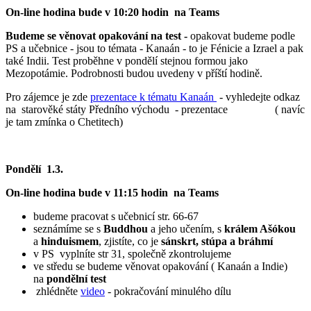
On-line hodina bude v 10:20 hodin na Teams
Budeme se věnovat opakování na test -
opakovat budeme podle
PS a učebnice - jsou to témata - Kanaán - to je Fénicie a Izrael a pak
také Indii. Test proběhne v pondělí stejnou formou jako
Mezopotámie. Podrobnosti budou uvedeny v příští hodině.
Pro zájemce je zde
prezentace k tématu Kanaán
- vyhledejte odkaz
na starověké státy Předního východu - prezentace ( navíc
je tam zmínka o Chetitech)
Pondělí 1.3.
On-line hodina bude v 11:15 hodin na Teams
budeme pracovat s učebnicí str. 66-67
seznámíme se s
Buddhou
a jeho učením, s
králem Ašókou
a
hinduismem
, zjistíte, co je
sánskrt, stúpa a bráhmí
v PS vyplníte str 31, společně zkontrolujeme
ve středu se budeme věnovat opakování ( Kanaán a Indie)
na
pondělní test
zhlédněte
video
- pokračování minulého dílu