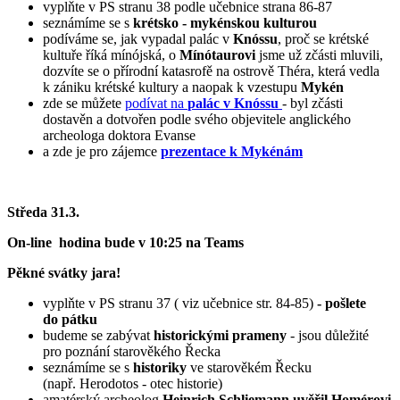
vyplňte v PS stranu 38 podle učebnice strana 86-87
seznámíme se s
krétsko - mykénskou kulturou
podíváme se, jak vypadal palác v
Knóssu
, proč se krétské
kultuře říká mínójská, o
Mínótaurovi
jsme už zčásti mluvili,
dozvíte se o přírodní katasrofě na ostrově Théra, která vedla
k zániku krétské kultury a naopak k vzestupu
Mykén
zde se můžete
podívat na
palác v Knóssu
- byl zčásti
dostavěn a dotvořen podle svého objevitele anglického
archeologa doktora Evanse
a zde je pro zájemce
prezentace k Mykénám
Středa 31.3.
On-line hodina bude v 10:25 na Teams
Pěkné svátky jara!
vyplňte v PS stranu 37 ( viz učebnice str. 84-85)
- pošlete
do pátku
budeme se zabývat
historickými prameny
- jsou důležité
pro poznání starověkého Řecka
seznámíme se s
historiky
ve starověkém Řecku
(např. Herodotos - otec historie)
amatérský archeolog
Heinrich Schliemann uvěřil Homérovi