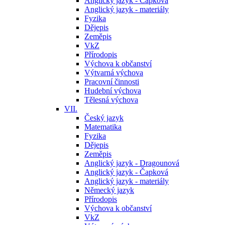
Anglický jazyk - Čapková
Anglický jazyk - materiály
Fyzika
Dějepis
Zeměpis
VkZ
Přírodopis
Výchova k občanství
Výtvarná výchova
Pracovní činnosti
Hudební výchova
Tělesná výchova
VII.
Český jazyk
Matematika
Fyzika
Dějepis
Zeměpis
Anglický jazyk - Dragounová
Anglický jazyk - Čapková
Anglický jazyk - materiály
Německý jazyk
Přírodopis
Výchova k občanství
VkZ