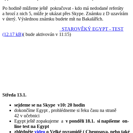
Po hodině můžeme ještě pokračovat - kdo má nedodané referáty
a hrozí z nich 5, může je ukázat přes Skype. Známku z D uzavírám
v úterý. Výslednou známku budete mít na Bakalářích.
STAROVĚKÝ EGYPT - TEST
(12.17 kB)
( bude aktivován v 11:15)
Středa 13.1.
sejdeme se na Skype v10: 20 hodin
dokončíme Egypt , prohlédneme si řeku času na straně
42 v učebnici
Egypt ještě zopakujeme a
v pondělí 18.1. si napíšeme on-
line test na Egypt
zhlédněte
video
o Velké pyramidě ( Cheopsova, nebo také