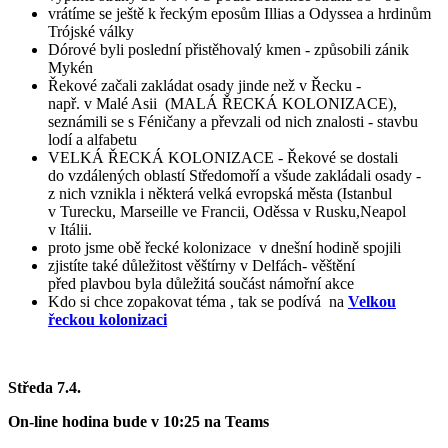
vrátíme se ještě k řeckým eposům Illias a Odyssea a hrdinům
Trójské války
Dórové byli poslední přistěhovalý kmen - způsobili zánik
Mykén
Řekové začali zakládat osady jinde než v Řecku -
např. v Malé Asii (MALÁ ŘECKÁ KOLONIZACE),
seznámili se s Féničany a převzali od nich znalosti - stavbu
lodí a alfabetu
VELKÁ ŘECKÁ KOLONIZACE - Řekové se dostali
do vzdálených oblastí Středomoří a všude zakládali osady -
z nich vznikla i některá velká evropská města (Istanbul
v Turecku, Marseille ve Francii, Oděssa v Rusku,Neapol
v Itálii.
proto jsme obě řecké kolonizace v dnešní hodině spojili
zjistíte také důležitost věštírny v Delfách- věštění
před plavbou byla důležitá součást námořní akce
Kdo si chce zopakovat téma , tak se podívá na
Velkou
řeckou kolonizaci
Středa 7.4.
On-line hodina bude v 10:25 na Teams