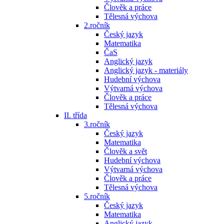
Člověk a práce
Tělesná výchova
2.ročník
Český jazyk
Matematika
ČaS
Anglický jazyk
Anglický jazyk - materiály
Hudební výchova
Výtvarná výchova
Člověk a práce
Tělesná výchova
II. třída
3.ročník
Český jazyk
Matematika
Člověk a svět
Hudební výchova
Výtvarná výchova
Člověk a práce
Tělesná výchova
5.ročník
Český jazyk
Matematika
Anglický jazyk