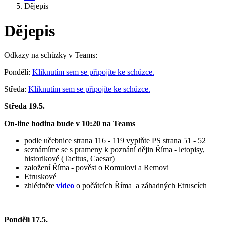
Dějepis
Dějepis
Odkazy na schůzky v Teams:
Pondělí:
Kliknutím sem se připojíte ke schůzce.
Středa:
Kliknutím sem se připojíte ke schůzce.
Středa 19.5.
On-line hodina bude v 10:20 na Teams
podle učebnice strana 116 - 119 vyplňte PS strana 51 - 52
seznámíme se s prameny k poznání dějin Říma - letopisy,
historikové (Tacitus, Caesar)
založení Říma - pověst o Romulovi a Removi
Etruskové
zhlédněte
video
o počátcích Říma a záhadných Etruscích
Pondělí 17.5.