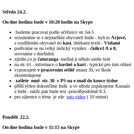
Středa 24.2.
On-line hodina bude v 10:20 hodin na Skype
budeme pracovat podle učebnice str. 64-5
seznámíme se s nejstaršími obyvateli Indie - byli to
Árjové,
s rozdělením obyvatel do
kast
, sbírkami textů -
Védami
podíváme se na velký indický vynález -
číslice1-9 a 0,
srovnáme s dnešními
zjistíte,co je
čaturanga
-možná ji někdo umíte hrát
na str. 61 - informace o
bavlně a kari -
typické pro tuto oblast
vypracujete
v pracovním sešitě
stranu 30,
ve škole
zkontrolujeme
zašlete mně str. 30 v PS na e-mail do konce týdne
příští týden dokončíme Indii a ve středu zopakujeme Kanaán
a Indii - takže pak bude test -pravděpodobně 8.3.
pro zájemce o téma je zde
toto video
( 10 minut)
Pondělí 22.2.
On-line hodina bude v 11:15 na Skype