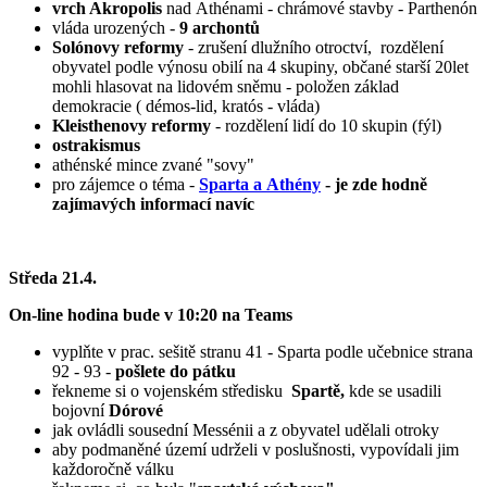
vrch Akropolis
nad Athénami - chrámové stavby - Parthenón
vláda urozených -
9 archontů
Solónovy reformy
- zrušení dlužního otroctví, rozdělení
obyvatel podle výnosu obilí na 4 skupiny, občané starší 20let
mohli hlasovat na lidovém sněmu - položen základ
demokracie ( démos-lid, kratós - vláda)
Kleisthenovy reformy
- rozdělení lidí do 10 skupin (fýl)
ostrakismus
athénské mince zvané "sovy"
pro zájemce o téma -
Sparta a Athény
- je zde hodně
zajímavých informací navíc
Středa 21.4.
On-line hodina bude v 10:20 na Teams
vyplňte v prac. sešitě stranu 41 - Sparta podle učebnice strana
92 - 93 -
pošlete do pátku
řekneme si o vojenském středisku
Spartě,
kde se usadili
bojovní
Dórové
jak ovládli sousední Messénii a z obyvatel udělali otroky
aby podmaněné území udrželi v poslušnosti, vypovídali jim
každoročně válku