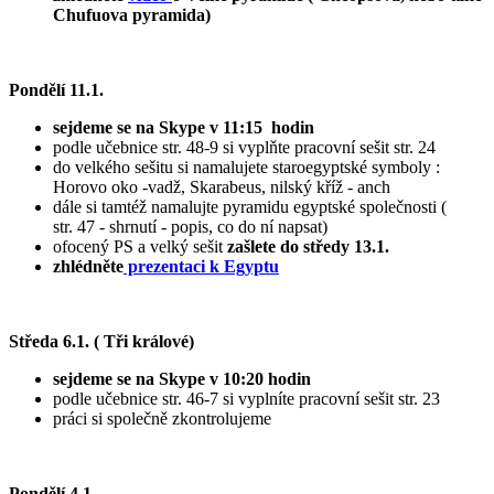
Chufuova pyramida)
Pondělí 11.1.
sejdeme se na Skype v 11:15 hodin
podle učebnice str. 48-9 si vyplňte pracovní sešit str. 24
do velkého sešitu si namalujete staroegyptské symboly :
Horovo oko -vadž, Skarabeus, nilský kříž - anch
dále si tamtéž namalujte pyramidu egyptské společnosti (
str. 47 - shrnutí - popis, co do ní napsat)
ofocený PS a velký sešit
zašlete do středy 13.1.
zhlédněte
prezentaci k Egyptu
Středa 6.1. ( Tři králové)
sejdeme se na Skype v 10:20 hodin
podle učebnice str. 46-7 si vyplníte pracovní sešit str. 23
práci si společně zkontrolujeme
Pondělí 4.1.