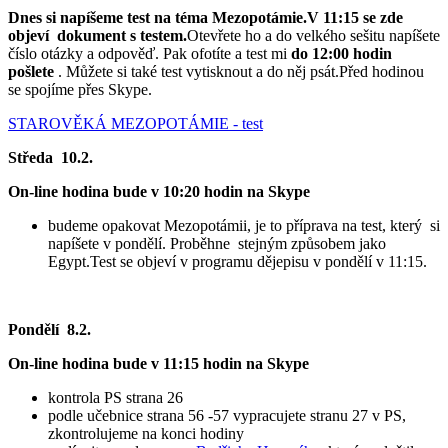
Dnes si napíšeme test na téma Mezopotámie.V 11:15 se zde
objeví dokument s testem.
Otevřete ho a do velkého sešitu napíšete
číslo otázky a odpověď. Pak ofotíte a test mi
do 12:00 hodin
pošlete
. Můžete si také test vytisknout a do něj psát.Před hodinou
se spojíme přes Skype.
STAROVĚKÁ MEZOPOTÁMIE - test
Středa 10.2.
On-line hodina bude v 10:20 hodin na Skype
budeme opakovat Mezopotámii, je to příprava na test, který si
napíšete v pondělí. Proběhne stejným způsobem jako
Egypt.Test se objeví v programu dějepisu v pondělí v 11:15.
Pondělí 8.2.
On-line hodina bude v 11:15 hodin na Skype
kontrola PS strana 26
podle učebnice strana 56 -57 vypracujete stranu 27 v PS,
zkontrolujeme na konci hodiny