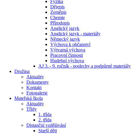
Fyzika
Dějepis
Zeměpis
Chemie
Přírodopis
Anglický jazyk
Anglický jazyk - materiály
Německý jazyk
Výchova k občanství
Výtvarná výchova
Pracovní činnosti
Hudební výchova
AJ 3. - 9. ročník - poslechy a podpůrné materiály
Družina
Aktuality
Dokumenty
Kontakt
Fotogalerie
Mateřská škola
Aktuality
Třídy
1. třída
2. třída
Distanční vzdělávání
Starší děti