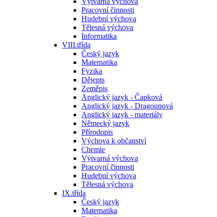
Výtvarná výchova
Pracovní činnosti
Hudební výchova
Tělesná výchova
Informatika
VIII.třída
Český jazyk
Matematika
Fyzika
Dějepis
Zeměpis
Anglický jazyk - Čapková
Anglický jazyk - Dragounová
Anglický jazyk - materiály
Německý jazyk
Přírodopis
Výchova k občanství
Chemie
Výtvarná výchova
Pracovní činnosti
Hudební výchova
Tělesná výchova
IX.třída
Český jazyk
Matematika