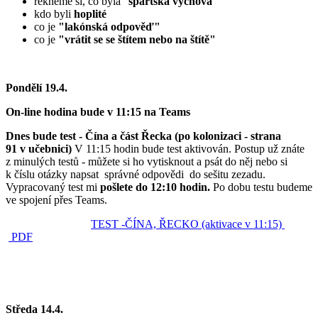
řekneme si, co byla "
spartská výchova"
kdo byli
hoplité
co je
"lakónská odpověď"
co je
"vrátit se se štítem nebo na štítě"
Pondělí 19.4.
On-line hodina bude v 11:15 na Teams
Dnes bude test - Čína a část Řecka (po kolonizaci - strana
91 v učebnici)
V 11:15 hodin bude test aktivován. Postup už znáte
z minulých testů - můžete si ho vytisknout a psát do něj nebo si
k číslu otázky napsat správné odpovědi do sešitu zezadu.
Vypracovaný test mi
pošlete do 12:10 hodin.
Po dobu testu budeme
ve spojení přes Teams.
TEST -ČÍNA, ŘECKO (aktivace v 11:15)
PDF
Středa 14.4.