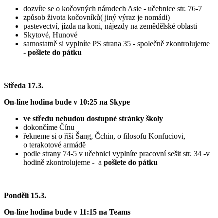
dozvíte se o kočovných národech Asie - učebnice str. 76-7
způsob života kočovníků( jiný výraz je nomádi)
pastevectví, jízda na koni, nájezdy na zemědělské oblasti
Skytové, Hunové
samostatně si vyplníte PS strana 35 - společně zkontrolujeme
-
pošlete do pátku
Středa 17.3.
On-line hodina bude v 10:25 na Skype
ve středu nebudou dostupné stránky školy
dokončíme Čínu
řekneme si o říši Šang, Čchin, o filosofu Konfuciovi,
o terakotové armádě
podle strany 74-5 v učebnici vyplníte pracovní sešit str. 34 -v
hodině zkontrolujeme - a
pošlete do pátku
Pondělí 15.3.
On-line hodina bude v 11:15 na Teams