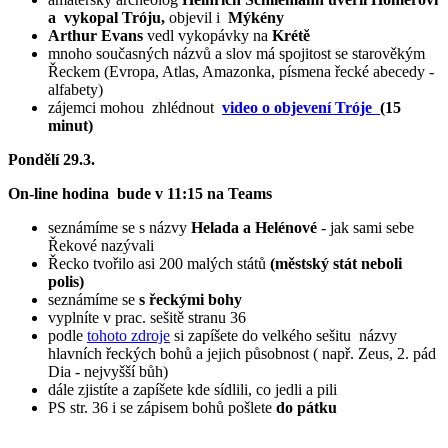
a vykopal Tróju,
objevil i
Mýkény
Arthur Evans
vedl vykopávky na
Krétě
mnoho současných názvů a slov má spojitost se starověkým
Řeckem (Evropa, Atlas, Amazonka, písmena řecké abecedy -
alfabety)
zájemci mohou zhlédnout
video o objevení Tróje
(15
minut)
Pondělí 29.3.
On-line hodina bude v 11:15 na Teams
seznámíme se s názvy
Helada a Helénové
- jak sami sebe
Řekové nazývali
Řecko tvořilo asi 200 malých států
(městský stát neboli
polis)
seznámíme se
s řeckými bohy
vyplníte v prac. sešitě stranu 36
podle
tohoto zdroje
si zapíšete do velkého sešitu názvy
hlavních řeckých bohů a jejich působnost ( např. Zeus, 2. pád
Dia - nejvyšší bůh)
dále zjistíte a zapíšete kde sídlili, co jedli a pili
PS str. 36 i se zápisem bohů pošlete
do pátku