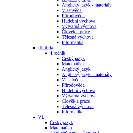
Anglický jazyk - materiály
Vlastivěda
Přírodověda
Hudební výchova
Výtvarná výchova
Člověk a práce
Tělesná výchova
Informatika
III. třída
4.ročník
Český jazyk
Matematika
Anglický jazyk
Anglický jazyk - materiály
Vlastivěda
Přírodověda
Hudební výchova
Výtvarná výchova
Člověk a práce
Tělesná výchova
Informatika
VI.
Český jazyk
Matematika