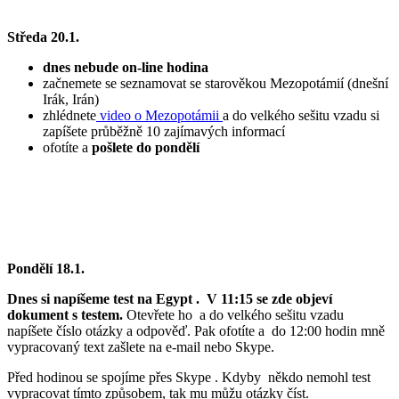
Středa 20.1.
dnes nebude on-line hodina
začnemete se seznamovat se starověkou Mezopotámií (dnešní
Irák, Irán)
zhlédnete
video o Mezopotámii
a do velkého sešitu vzadu si
zapíšete průběžně 10 zajímavých informací
ofotíte a
pošlete do pondělí
Pondělí 18.1.
Dnes si napíšeme test na Egypt . V 11:15 se zde objeví
dokument s testem.
Otevřete ho a do velkého sešitu vzadu
napíšete číslo otázky a odpověď. Pak ofotíte a do 12:00 hodin mně
vypracovaný text zašlete na e-mail nebo Skype.
Před hodinou se spojíme přes Skype . Kdyby někdo nemohl test
vypracovat tímto způsobem, tak mu můžu otázky číst.