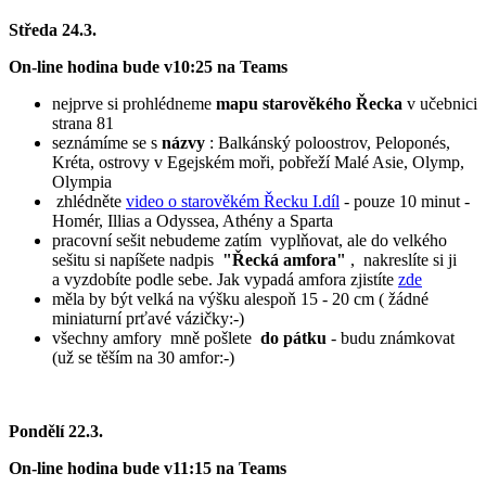
Středa 24.3.
On-line hodina bude v10:25 na Teams
nejprve si prohlédneme
mapu starověkého Řecka
v učebnici
strana 81
seznámíme se s
názvy
: Balkánský poloostrov, Peloponés,
Kréta, ostrovy v Egejském moři, pobřeží Malé Asie, Olymp,
Olympia
zhlédněte
video o starověkém Řecku I.díl
- pouze 10 minut -
Homér, Illias a Odyssea, Athény a Sparta
pracovní sešit nebudeme zatím vyplňovat, ale do velkého
sešitu si napíšete nadpis
"Řecká amfora"
, nakreslíte si ji
a vyzdobíte podle sebe. Jak vypadá amfora zjistíte
zde
měla by být velká na výšku alespoň 15 - 20 cm ( žádné
miniaturní prťavé vázičky:-)
všechny amfory mně pošlete
do pátku
- budu známkovat
(už se těším na 30 amfor:-)
Pondělí 22.3.
On-line hodina bude v11:15 na Teams