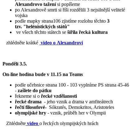
Alexandrovo tažení
si popíšeme
po Alexandrově smrti si říši rozdělili 3 nejsilnější velitelé
vojska
podle mapky strana106 zjistíme rozlohu těchto
3
tzv. "helénistických států"
ve všech těchto státech se
šířila řecká kultura
zhlédněte krátké
video o Alexandrovi
Pondělí 3.5.
On-line hodina bude v 11.15 na Teams
podle učebnice strana 100 - 103 vyplníme PS strana 45-46
-
zašlete do pátku
řekneme si o
řecké vzdělanosti
řecké drama
- jeho vznik a drama v amfiteátrech
řečtí filosofové-
Sókratés, Demokritos, Aristoteles
olympijské hry
- vznik, průběh her v Olympii
Zhlédněte
video
o řeckých olympijských hrách