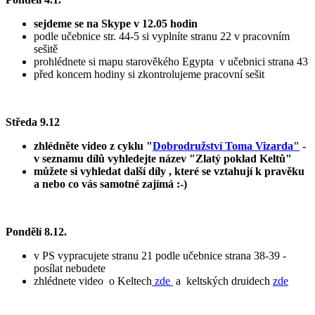
sejdeme se na Skype v 12.05 hodin
podle učebnice str. 44-5 si vyplníte stranu 22 v pracovním
sešitě
prohlédnete si mapu starověkého Egypta v učebnici strana 43
před koncem hodiny si zkontrolujeme pracovní sešit
Středa 9.12
zhlédněte video z cyklu "
Dobrodružství Toma Vizarda"
-
v seznamu dílů vyhledejte název "Zlatý poklad Keltů"
můžete si vyhledat další díly , které se vztahují k pravěku
a nebo co vás samotné zajímá :-)
Pondělí 8.12.
v PS vypracujete stranu 21 podle učebnice strana 38-39 -
posílat nebudete
zhlédnete video o Keltech
zde
a keltských druidech
zde