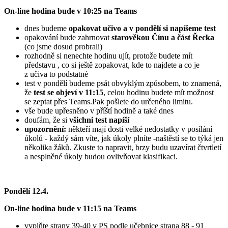
On-line hodina bude v 10:25 na Teams
dnes budeme
opakovat učivo a v pondělí si napíšeme test
opakování bude zahrnovat
starověkou Čínu a část Řecka
(co jsme dosud probrali)
rozhodně si nenechte hodinu ujít, protože budete mít
představu , co si ještě zopakovat, kde to najdete a co je
z učiva to podstatné
test v pondělí budeme psát obvyklým způsobem, to znamená,
že
test se objeví v 11:15
, celou hodinu budete mít možnost
se zeptat přes Teams.Pak pošlete do určeného limitu.
vše bude upřesněno v příští hodině a také dnes
doufám, že si
všichni test napíší
upozornění:
někteří mají dosti velké nedostatky v posílání
úkolů - každý sám víte, jak úkoly plníte -naštěstí se to týká jen
několika žáků. Zkuste to napravit, brzy budu uzavírat čtvrtletí
a nesplněné úkoly budou ovlivňovat klasifikaci.
Pondělí 12.4.
On-line hodina bude v 11:15 na Teams
vyplňte strany 39-40 v PS podle učebnice strana 88 - 91