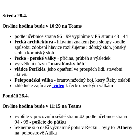
Středa 28.4.
On-line hodina bude v 10:20 na Teams
podle učebnice strana 96 - 99 vyplníme v PS stranu 43 - 44
řecká architektura
- hlavním znakem jsou sloupy -podle
způsobu zdobení hlavice rozlišujeme : dórský sloh, jónský
sloh a korintský sloh
řecko - perské války
- příčina, průběh a výsledek
vysvětlení názvu
"maratónský běh"
vládce Periklés
, jeho opatření ve prospěch lidí, stavební
aktivita
Peloponéská válka
- bratrovražedný boj, který Řeky oslabil
zhlédněte zajímavé
video
k řecko-perským válkám
Pondělí 26.4.
On-line hodina bude v 11:15 na Teams
vyplňte v pracovním sešitě stranu 42 podle učebnice strana
94 - 95 -
pošlete do pátku
řekneme si o další významné polis v Řecku - byly to
Athény
na poloostrově Attika