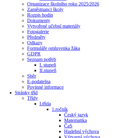
Organizace školního roku 2025⁄2026
Zaměstnanci školy
Rozpis hodin
Dokumenty
Vytvořené učební materiály
Fotogalerie
Předměty
Odkazy
Formuláře omluvenka žáka
GDPR
Seznam potřeb
I. stupeň
II.stupeň
Sběr
E-podatelna
Povinné informace
Stránky tříd
Třídy
I.třída
1.ročník
Český jazyk
Matematika
ČaS
Hudební výchova
Výtvarná výchova