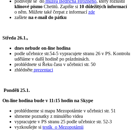
podívejte se do
muzea Bedřicha Hrozného
, který rozluštil
klínové písmo
Chetitů. Zapište si
10 důležitých informací
o něm. Můžete také čerpat z informací
zde
zašlete
na e-mail do pátku
Středa 26.1.,
dnes nebude on-line hodina
podle učebnice str.54-5 vypracujete stranu 26 v PS. Kontrolu
uděláme v další hodině po prázdninách.
prohlédnete si Řeku času v učebnici str. 50
zhlédněte
prezentaci
Pondělí 25.1.
On-line hodina bude v 11:15 hodin na Skype
prohlédneme si mapu Mezopotámie v učebnici str. 51
shrneme poznatky z minulého videa
vypracujete v PS stranu 25 podle učebnice str. 52-3
vyzkoušejte si
testík o Mezopotámii