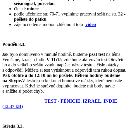
seismograf, porcelán
čínské
mince
podle učebnice str. 70-71 vyplníme pracovní sešit na str. 32 -
pošlete do pátku
zájemci o téma mohou zhlédnout toto
video
Pondělí 8.3.
Jak bylo domluveno v minulé hodině, budeme
psát test
na téma
Féničané, Izrael a Indie.
V 11:15
zde bude aktivován test.Otevřete
ho a do velkého sešitu vzadu napište název testu a číslo otázky
s odpovědí. Můžete si test vytisknout a odpovědi tam rukou dopsat.
Pak ofotíte a do 12:10 mi ho pošlete. Během hodiny budeme
na Skype.
V testu jsou ke konci bonusové otázky, které nemusíte
vypracovat. Když je správně doplníte, budete mít body navíc
a snížíte si počet chyb.
TEST - FÉNICIE, IZRAEL, INDIE
(13.37 kB)
Středa 3.3.