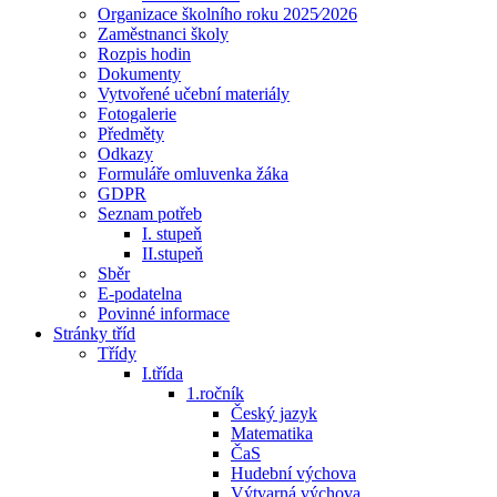
Organizace školního roku 2025⁄2026
Zaměstnanci školy
Rozpis hodin
Dokumenty
Vytvořené učební materiály
Fotogalerie
Předměty
Odkazy
Formuláře omluvenka žáka
GDPR
Seznam potřeb
I. stupeň
II.stupeň
Sběr
E-podatelna
Povinné informace
Stránky tříd
Třídy
I.třída
1.ročník
Český jazyk
Matematika
ČaS
Hudební výchova
Výtvarná výchova