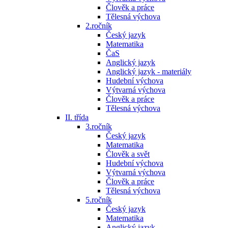
Člověk a práce
Tělesná výchova
2.ročník
Český jazyk
Matematika
ČaS
Anglický jazyk
Anglický jazyk - materiály
Hudební výchova
Výtvarná výchova
Člověk a práce
Tělesná výchova
II. třída
3.ročník
Český jazyk
Matematika
Člověk a svět
Hudební výchova
Výtvarná výchova
Člověk a práce
Tělesná výchova
5.ročník
Český jazyk
Matematika
Anglický jazyk