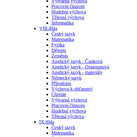
Výtvarná výchova
Pracovní činnosti
Hudební výchova
Tělesná výchova
Informatika
VIII.třída
Český jazyk
Matematika
Fyzika
Dějepis
Zeměpis
Anglický jazyk - Čapková
Anglický jazyk - Dragounová
Anglický jazyk - materiály
Německý jazyk
Přírodopis
Výchova k občanství
Chemie
Výtvarná výchova
Pracovní činnosti
Hudební výchova
Tělesná výchova
IX.třída
Český jazyk
Matematika