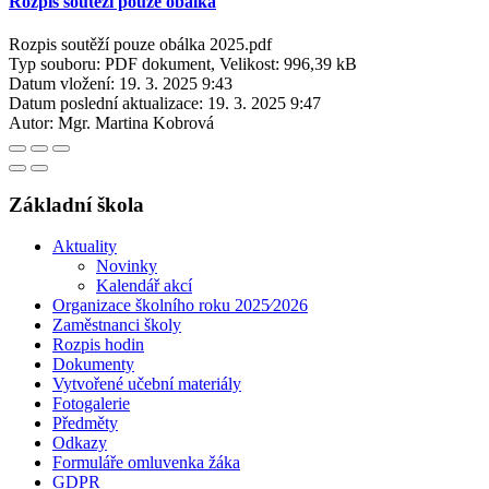
Rozpis soutěží pouze obálka
Rozpis soutěží pouze obálka 2025.pdf
Typ souboru: PDF dokument, Velikost: 996,39 kB
Datum vložení:
19. 3. 2025 9:43
Datum poslední aktualizace:
19. 3. 2025 9:47
Autor:
Mgr. Martina Kobrová
Základní škola
Aktuality
Novinky
Kalendář akcí
Organizace školního roku 2025⁄2026
Zaměstnanci školy
Rozpis hodin
Dokumenty
Vytvořené učební materiály
Fotogalerie
Předměty
Odkazy
Formuláře omluvenka žáka
GDPR