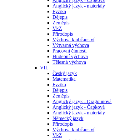
Anglický jazyk - Čapková
Anglický jazyk - materiály
Fyzika
Dějepis
Zeměpis
VkZ
Přírodopis
Výchova k občanství
Výtvarná výchova
Pracovní činnosti
Hudební výchova
Tělesná výchova
VII.
Český jazyk
Matematika
Fyzika
Dějepis
Zeměpis
Anglický jazyk - Dragounová
Anglický jazyk - Čapková
Anglický jazyk - materiály
Německý jazyk
Přírodopis
Výchova k občanství
VkZ