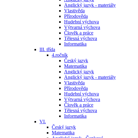
Anglický jazyk - materiály
Vlastivěda
Přírodověda
Hudební výchova
Výtvarná výchova
Člověk a práce
Tělesná výchova
Informatika
III. třída
4.ročník
Český jazyk
Matematika
Anglický jazyk
Anglický jazyk - materiály
Vlastivěda
Přírodověda
Hudební výchova
Výtvarná výchova
Člověk a práce
Tělesná výchova
Informatika
VI.
Český jazyk
Matematika