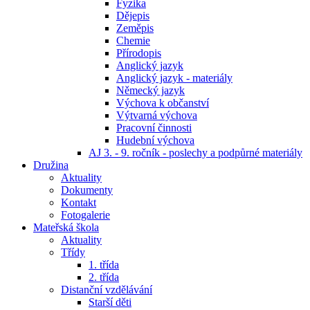
Fyzika
Dějepis
Zeměpis
Chemie
Přírodopis
Anglický jazyk
Anglický jazyk - materiály
Německý jazyk
Výchova k občanství
Výtvarná výchova
Pracovní činnosti
Hudební výchova
AJ 3. - 9. ročník - poslechy a podpůrné materiály
Družina
Aktuality
Dokumenty
Kontakt
Fotogalerie
Mateřská škola
Aktuality
Třídy
1. třída
2. třída
Distanční vzdělávání
Starší děti