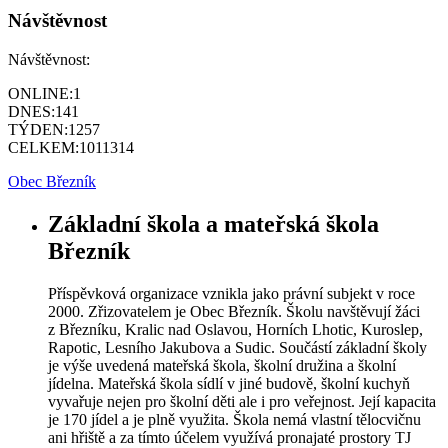
Návštěvnost
Návštěvnost:
ONLINE:
1
DNES:
141
TÝDEN:
1257
CELKEM:
1011314
Obec Březník
Základní škola a mateřská škola
Březník
Příspěvková organizace vznikla jako právní subjekt v roce
2000. Zřizovatelem je Obec Březník. Školu navštěvují žáci
z Březníku, Kralic nad Oslavou, Horních Lhotic, Kuroslep,
Rapotic, Lesního Jakubova a Sudic. Součástí základní školy
je výše uvedená mateřská škola, školní družina a školní
jídelna. Mateřská škola sídlí v jiné budově, školní kuchyň
vyvařuje nejen pro školní děti ale i pro veřejnost. Její kapacita
je 170 jídel a je plně využita. Škola nemá vlastní tělocvičnu
ani hřiště a za tímto účelem využívá pronajaté prostory TJ