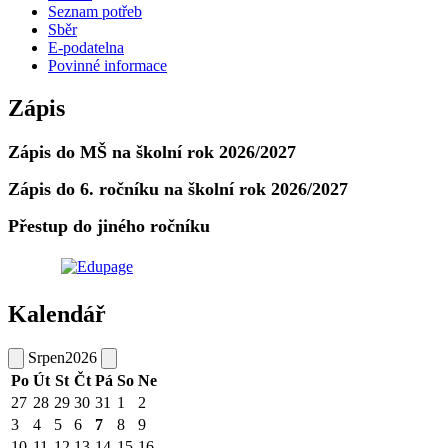
Seznam potřeb
Sběr
E-podatelna
Povinné informace
Zápis
Zápis do MŠ na školní rok 2026/2027
Zápis do 6. ročníku na školní rok 2026/2027
Přestup do jiného ročníku
Kalendář
Srpen
2026
Po
Út
St
Čt
Pá
So
Ne
27
28
29
30
31
1
2
3
4
5
6
7
8
9
10
11
12
13
14
15
16