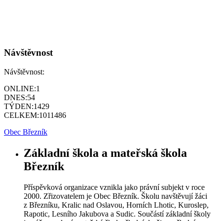
Návštěvnost
Návštěvnost:
ONLINE:
1
DNES:
54
TÝDEN:
1429
CELKEM:
1011486
Obec Březník
Základní škola a mateřská škola
Březník
Příspěvková organizace vznikla jako právní subjekt v roce
2000. Zřizovatelem je Obec Březník. Školu navštěvují žáci
z Březníku, Kralic nad Oslavou, Horních Lhotic, Kuroslep,
Rapotic, Lesního Jakubova a Sudic. Součástí základní školy