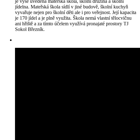
je výše uvedená mateřská škola, školní družina a školní
jídelna. Mateřská škola sídlí v jiné budově, školní kuchyň
vyvařuje nejen pro školní děti ale i pro veřejnost. Její kapacita
je 170 jídel a je plně využita. Škola nemá vlastní tělocvičnu
ani hřiště a za tímto účelem využívá pronajaté prostory TJ
Sokol Březník.