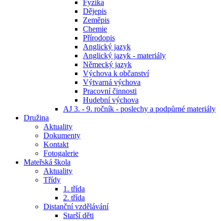
Fyzika
Dějepis
Zeměpis
Chemie
Přírodopis
Anglický jazyk
Anglický jazyk - materiály
Německý jazyk
Výchova k občanství
Výtvarná výchova
Pracovní činnosti
Hudební výchova
AJ 3. - 9. ročník - poslechy a podpůrné materiály
Družina
Aktuality
Dokumenty
Kontakt
Fotogalerie
Mateřská škola
Aktuality
Třídy
1. třída
2. třída
Distanční vzdělávání
Starší děti