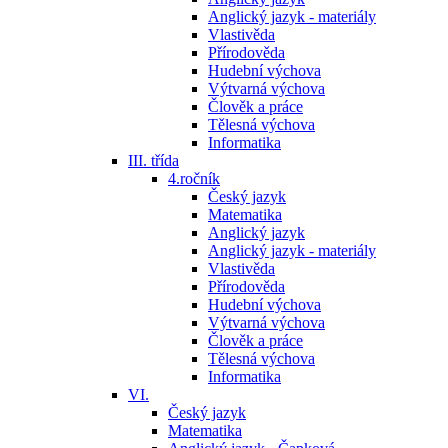
Anglický jazyk - materiály
Vlastivěda
Přírodověda
Hudební výchova
Výtvarná výchova
Člověk a práce
Tělesná výchova
Informatika
III. třída
4.ročník
Český jazyk
Matematika
Anglický jazyk
Anglický jazyk - materiály
Vlastivěda
Přírodověda
Hudební výchova
Výtvarná výchova
Člověk a práce
Tělesná výchova
Informatika
VI.
Český jazyk
Matematika