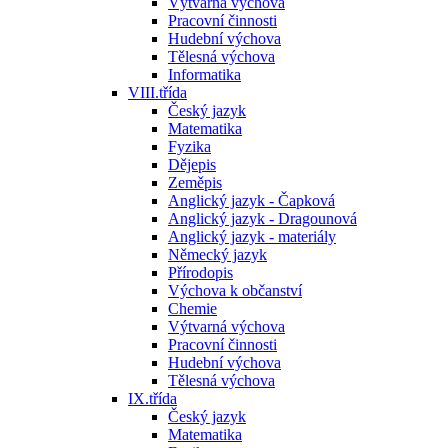
Výtvarná výchova
Pracovní činnosti
Hudební výchova
Tělesná výchova
Informatika
VIII.třída
Český jazyk
Matematika
Fyzika
Dějepis
Zeměpis
Anglický jazyk - Čapková
Anglický jazyk - Dragounová
Anglický jazyk - materiály
Německý jazyk
Přírodopis
Výchova k občanství
Chemie
Výtvarná výchova
Pracovní činnosti
Hudební výchova
Tělesná výchova
IX.třída
Český jazyk
Matematika