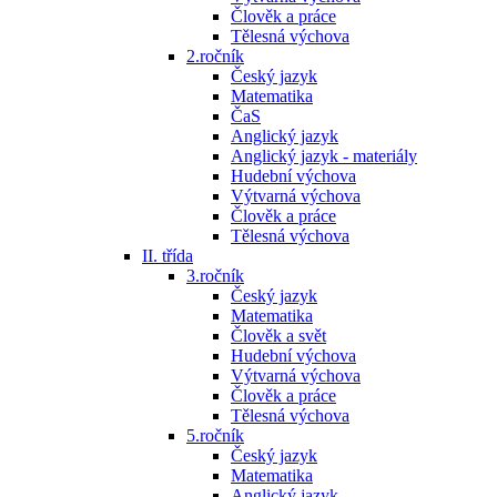
Člověk a práce
Tělesná výchova
2.ročník
Český jazyk
Matematika
ČaS
Anglický jazyk
Anglický jazyk - materiály
Hudební výchova
Výtvarná výchova
Člověk a práce
Tělesná výchova
II. třída
3.ročník
Český jazyk
Matematika
Člověk a svět
Hudební výchova
Výtvarná výchova
Člověk a práce
Tělesná výchova
5.ročník
Český jazyk
Matematika
Anglický jazyk