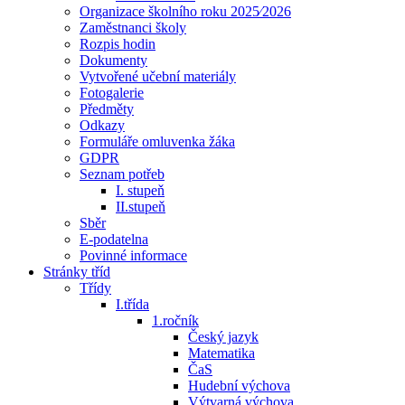
Organizace školního roku 2025⁄2026
Zaměstnanci školy
Rozpis hodin
Dokumenty
Vytvořené učební materiály
Fotogalerie
Předměty
Odkazy
Formuláře omluvenka žáka
GDPR
Seznam potřeb
I. stupeň
II.stupeň
Sběr
E-podatelna
Povinné informace
Stránky tříd
Třídy
I.třída
1.ročník
Český jazyk
Matematika
ČaS
Hudební výchova
Výtvarná výchova