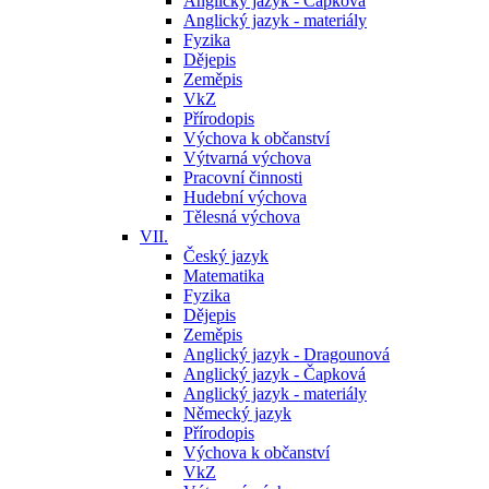
Anglický jazyk - Čapková
Anglický jazyk - materiály
Fyzika
Dějepis
Zeměpis
VkZ
Přírodopis
Výchova k občanství
Výtvarná výchova
Pracovní činnosti
Hudební výchova
Tělesná výchova
VII.
Český jazyk
Matematika
Fyzika
Dějepis
Zeměpis
Anglický jazyk - Dragounová
Anglický jazyk - Čapková
Anglický jazyk - materiály
Německý jazyk
Přírodopis
Výchova k občanství
VkZ