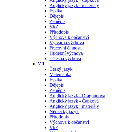
Anglický jazyk - Čapková
Anglický jazyk - materiály
Fyzika
Dějepis
Zeměpis
VkZ
Přírodopis
Výchova k občanství
Výtvarná výchova
Pracovní činnosti
Hudební výchova
Tělesná výchova
VII.
Český jazyk
Matematika
Fyzika
Dějepis
Zeměpis
Anglický jazyk - Dragounová
Anglický jazyk - Čapková
Anglický jazyk - materiály
Německý jazyk
Přírodopis
Výchova k občanství
VkZ