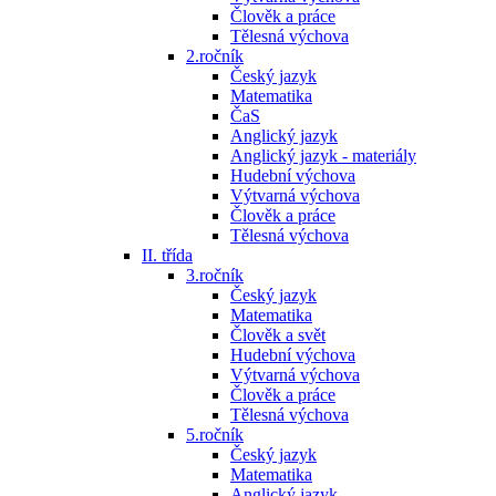
Člověk a práce
Tělesná výchova
2.ročník
Český jazyk
Matematika
ČaS
Anglický jazyk
Anglický jazyk - materiály
Hudební výchova
Výtvarná výchova
Člověk a práce
Tělesná výchova
II. třída
3.ročník
Český jazyk
Matematika
Člověk a svět
Hudební výchova
Výtvarná výchova
Člověk a práce
Tělesná výchova
5.ročník
Český jazyk
Matematika
Anglický jazyk