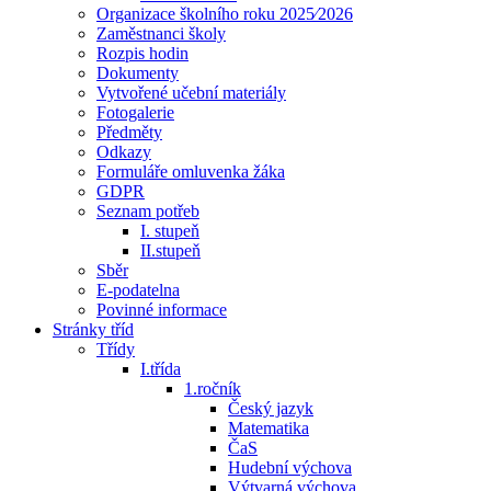
Organizace školního roku 2025⁄2026
Zaměstnanci školy
Rozpis hodin
Dokumenty
Vytvořené učební materiály
Fotogalerie
Předměty
Odkazy
Formuláře omluvenka žáka
GDPR
Seznam potřeb
I. stupeň
II.stupeň
Sběr
E-podatelna
Povinné informace
Stránky tříd
Třídy
I.třída
1.ročník
Český jazyk
Matematika
ČaS
Hudební výchova
Výtvarná výchova