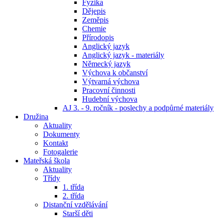
Fyzika
Dějepis
Zeměpis
Chemie
Přírodopis
Anglický jazyk
Anglický jazyk - materiály
Německý jazyk
Výchova k občanství
Výtvarná výchova
Pracovní činnosti
Hudební výchova
AJ 3. - 9. ročník - poslechy a podpůrné materiály
Družina
Aktuality
Dokumenty
Kontakt
Fotogalerie
Mateřská škola
Aktuality
Třídy
1. třída
2. třída
Distanční vzdělávání
Starší děti