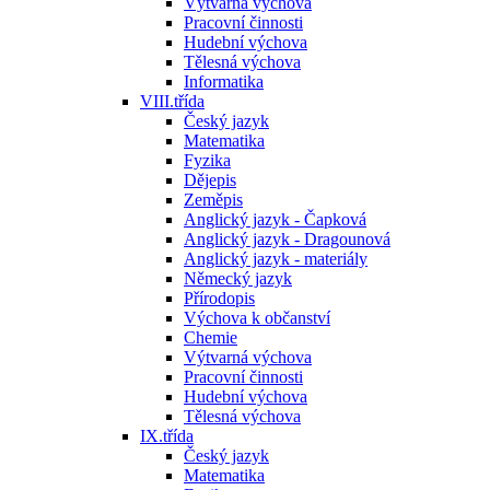
Výtvarná výchova
Pracovní činnosti
Hudební výchova
Tělesná výchova
Informatika
VIII.třída
Český jazyk
Matematika
Fyzika
Dějepis
Zeměpis
Anglický jazyk - Čapková
Anglický jazyk - Dragounová
Anglický jazyk - materiály
Německý jazyk
Přírodopis
Výchova k občanství
Chemie
Výtvarná výchova
Pracovní činnosti
Hudební výchova
Tělesná výchova
IX.třída
Český jazyk
Matematika