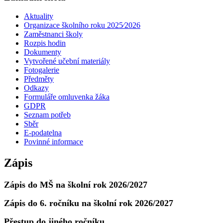
Aktuality
Organizace školního roku 2025⁄2026
Zaměstnanci školy
Rozpis hodin
Dokumenty
Vytvořené učební materiály
Fotogalerie
Předměty
Odkazy
Formuláře omluvenka žáka
GDPR
Seznam potřeb
Sběr
E-podatelna
Povinné informace
Zápis
Zápis do MŠ na školní rok 2026/2027
Zápis do 6. ročníku na školní rok 2026/2027
Přestup do jiného ročníku