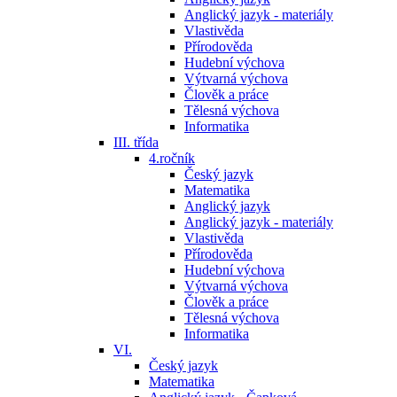
Anglický jazyk - materiály
Vlastivěda
Přírodověda
Hudební výchova
Výtvarná výchova
Člověk a práce
Tělesná výchova
Informatika
III. třída
4.ročník
Český jazyk
Matematika
Anglický jazyk
Anglický jazyk - materiály
Vlastivěda
Přírodověda
Hudební výchova
Výtvarná výchova
Člověk a práce
Tělesná výchova
Informatika
VI.
Český jazyk
Matematika