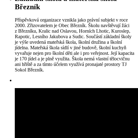
Březník
Příspěvková organizace vznikla jako právní subjekt v roce
2000. Zřizovatelem je Obec Březník. Školu navštěvují žáci
z Březníku, Kralic nad Oslavou, Horních Lhotic, Kuroslep,
Rapotic, Lesního Jakubova a Sudic. Součástí základní školy
je výše uvedená mateřská škola, školní družina a školní
jídelna. Mateřská škola sídlí v jiné budově, školní kuchyň
vyvařuje nejen pro školní děti ale i pro veřejnost. Její kapacita
je 170 jídel a je plně využita. Škola nemá vlastní tělocvičnu
ani hřiště a za tímto účelem využívá pronajaté prostory TJ
Sokol Březník.