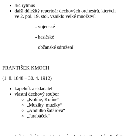
4/4 rytmus
další důležitý repertoár dechových orchestrů, kterých
ve 2. pol. 19. stol. vzniklo velké množství:
- vojenské
- hasičské
- občanské sdružení
FRANTIŠEK KMOCH
(1. 8. 1848 – 30. 4. 1912)
kapelník a skladatel
vlastní dechový soubor
„Kolíne, Kolíne“
„Muziky, muziky“
„Andulko šafářova“
„Jarabáček“