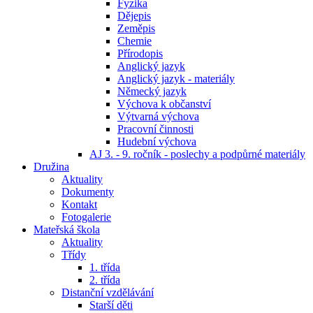
Fyzika
Dějepis
Zeměpis
Chemie
Přírodopis
Anglický jazyk
Anglický jazyk - materiály
Německý jazyk
Výchova k občanství
Výtvarná výchova
Pracovní činnosti
Hudební výchova
AJ 3. - 9. ročník - poslechy a podpůrné materiály
Družina
Aktuality
Dokumenty
Kontakt
Fotogalerie
Mateřská škola
Aktuality
Třídy
1. třída
2. třída
Distanční vzdělávání
Starší děti