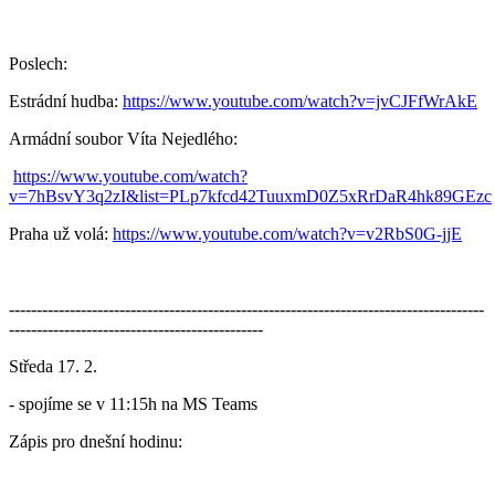
Poslech:
Estrádní hudba:
https://www.youtube.com/watch?v=jvCJFfWrAkE
Armádní soubor Víta Nejedlého:
https://www.youtube.com/watch?
v=7hBsvY3q2zI&list=PLp7kfcd42TuuxmD0Z5xRrDaR4hk89GEzc
Praha už volá:
https://www.youtube.com/watch?v=v2RbS0G-jjE
--------------------------------------------------------------------------------------
----------------------------------------------
Středa 17. 2.
- spojíme se v 11:15h na MS Teams
Zápis pro dnešní hodinu: