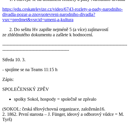
https://edu.ceskatelevize.cz/video/6743-rozlety-a-pady-narodniho-
divadla-pozar-a-znovuotevreni-narodniho-divadla?
vsrc=predmet&vsrcid=umeni-a-kultura
2. Do sešitu Hv zapište nejméně 5 (a více) zajímavostí
ze zhlédnutého dokumentu a zašlete k hodnocení.
--------------------------------------------------------------------------------------
----------------------------------------------
Středa 10. 3.
- spojíme se na Teams 11:15 h
Zápis:
SPOLEČENSKÝ ZPĚV
spolky Sokol, hospody = společně se zpívalo
(SOKOL: česká tělovýchovná organizace, založenán16.
2. 1862. První starosta – J. Fünger, ideový a odborový vůdce = M.
Tyrš)