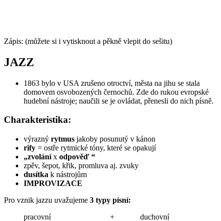
Zápis: (můžete si i vytisknout a pěkně vlepit do sešitu)
JAZZ
1863 bylo v USA zrušeno otroctví, města na jihu se stala
domovem osvobozených černochů. Zde do rukou evropské
hudební nástroje; naučili se je ovládat, přenesli do nich písně.
Charakteristika:
výrazný
rytmus
jakoby posunutý v kánon
rify
= ostře rytmické tóny, které se opakují
„zvolání
x
odpověď “
zpěv, šepot, křik, promluva aj. zvuky
dusítka
k nástrojům
IMPROVIZACE
Pro vznik jazzu uvažujeme
3 typy písní:
pracovní + duchovní