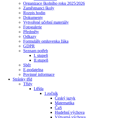
Organizace školního roku 2025⁄2026
Zaměstnanci školy
Rozpis hodin
Dokumenty
Vytvořené učební materiály
Fotogalerie
Předměty
Odkazy
Formuláře omluvenka žáka
GDPR
Seznam potřeb
I. stupeň
II.stupeň
Sběr
E-podatelna
Povinné informace
Stránky tříd
Třídy
I.třída
1.ročník
Český jazyk
Matematika
ČaS
Hudební výchova
Výtvarná výchova