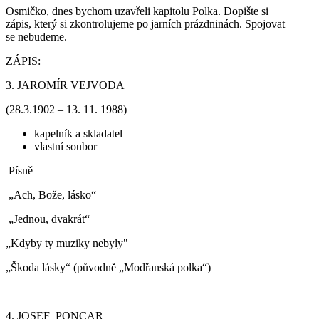
Osmičko, dnes bychom uzavřeli kapitolu Polka. Dopište si
zápis, který si zkontrolujeme po jarních prázdninách. Spojovat
se nebudeme.
ZÁPIS:
3. JAROMÍR VEJVODA
(28.3.1902 – 13. 11. 1988)
kapelník a skladatel
vlastní soubor
Písně
„Ach, Bože, lásko“
„Jednou, dvakrát“
„Kdyby ty muziky nebyly"
„Škoda lásky“ (původně „Modřanská polka“)
4. JOSEF PONCAR