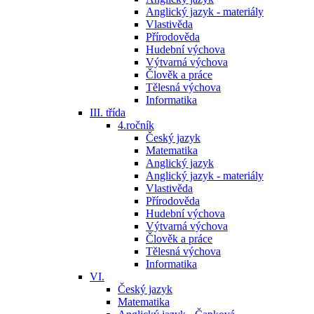
Anglický jazyk - materiály
Vlastivěda
Přírodověda
Hudební výchova
Výtvarná výchova
Člověk a práce
Tělesná výchova
Informatika
III. třída
4.ročník
Český jazyk
Matematika
Anglický jazyk
Anglický jazyk - materiály
Vlastivěda
Přírodověda
Hudební výchova
Výtvarná výchova
Člověk a práce
Tělesná výchova
Informatika
VI.
Český jazyk
Matematika