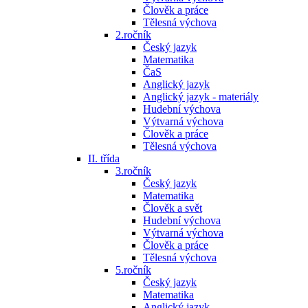
Člověk a práce
Tělesná výchova
2.ročník
Český jazyk
Matematika
ČaS
Anglický jazyk
Anglický jazyk - materiály
Hudební výchova
Výtvarná výchova
Člověk a práce
Tělesná výchova
II. třída
3.ročník
Český jazyk
Matematika
Člověk a svět
Hudební výchova
Výtvarná výchova
Člověk a práce
Tělesná výchova
5.ročník
Český jazyk
Matematika
Anglický jazyk