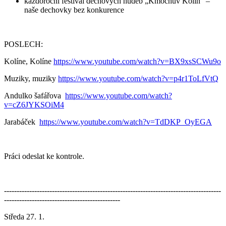
každoroční festival dechových hudeb „Kmochův Kolín“ –
naše dechovky bez konkurence
POSLECH:
Kolíne, Kolíne
https://www.youtube.com/watch?v=BX9xsSCWu9o
Muziky, muziky
https://www.youtube.com/watch?v=p4r1ToLfVtQ
Andulko šafářova
https://www.youtube.com/watch?
v=cZ6JYKSOiM4
Jarabáček
https://www.youtube.com/watch?v=TdDKP_OyEGA
Práci odeslat ke kontrole.
--------------------------------------------------------------------------------------
----------------------------------------------
Středa 27. 1.