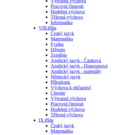
Výtvarná výchova
Pracovní činnosti
Hudební výchova
Tělesná výchova
Informatika
VIII.třída
Český jazyk
Matematika
Fyzika
Dějepis
Zeměpis
Anglický jazyk - Čapková
Anglický jazyk - Dragounová
Anglický jazyk - materiály
Německý jazyk
Přírodopis
Výchova k občanství
Chemie
Výtvarná výchova
Pracovní činnosti
Hudební výchova
Tělesná výchova
IX.třída
Český jazyk
Matematika