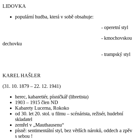
LIDOVKA
populární hudba, která v sobě obsahuje:
- operetní styl
- kmochovskou
dechovku
- trampský styl
KAREL HAŠLER
(31. 10. 1879 – 22. 12. 1941)
herec, kabaretiér, písničkář (libretista)
1903 – 1915 člen ND
Kabarety Lucerna, Rokoko
od 30. let 20. stol. u filmu – scénárista, režisér, hudební
skladatel
zemřel v „Mauthausenu“
písně: sentimentální styl, bez větších nároků, oddech a zpěv
s sebou !