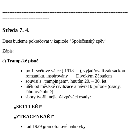
------------------------------------------------------------------------
---------------------------
Středa 7. 4.
Dnes budeme pokračovat v kapitole "Společenský zpěv"
Zápis:
c) Trampské písně
po 1. světové válce ( 1918 …), vyjadřovali zálesáckou
romantiku, inspirovány Divokým Západem
souvisí s „trampingem“, hnutím 20. – 30. let
útěk od městské civilizace a návrat k přírodě (osady,
táborové ohně)
sbory tvořili nejlepší zpěváci osady:
„SETTLEŘI“
„ZTRACENKÁŘI“
od 1929 gramofonové nahrávky