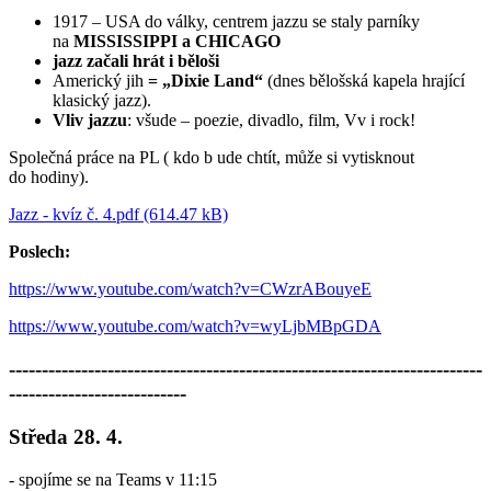
1917 – USA do války, centrem jazzu se staly parníky
na
MISSISSIPPI a CHICAGO
jazz začali hrát i běloši
Americký jih
= „Dixie Land“
(dnes bělošská kapela hrající
klasický jazz).
Vliv jazzu
: všude – poezie, divadlo, film, Vv i rock!
Společná práce na PL ( kdo b ude chtít, může si vytisknout
do hodiny).
Jazz - kvíz č. 4.pdf (614.47 kB)
Poslech:
https://www.youtube.com/watch?v=CWzrABouyeE
https://www.youtube.com/watch?v=wyLjbMBpGDA
------------------------------------------------------------------------
---------------------------
Středa 28. 4.
- spojíme se na Teams v 11:15