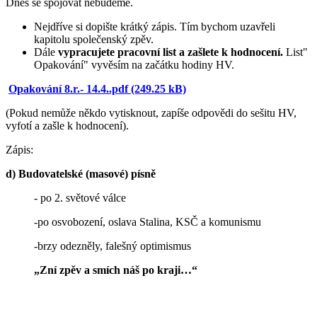
Dnes se spojovat nebudeme.
Nejdříve si dopište krátký zápis. Tím bychom uzavřeli
kapitolu společenský zpěv.
Dále
vypracujete pracovní list a zašlete k hodnocení.
List"
Opakování" vyvěsím na začátku hodiny HV.
Opakování 8.r.- 14.4..pdf (249.25 kB)
(Pokud nemůže někdo vytisknout, zapíše odpovědi do sešitu HV,
vyfotí a zašle k hodnocení).
Zápis:
d) Budovatelské (masové) písně
- po 2. světové válce
-po osvobození, oslava Stalina, KSČ a komunismu
-brzy odezněly, falešný optimismus
„Zní zpěv a smích náš po kraji…“