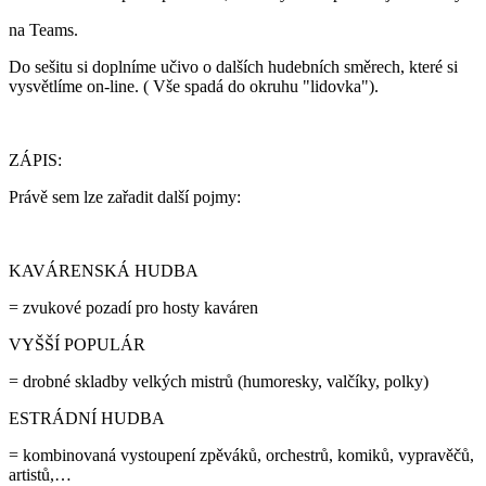
na Teams.
Do sešitu si doplníme učivo o dalších hudebních směrech, které si
vysvětlíme on-line. ( Vše spadá do okruhu "lidovka").
ZÁPIS:
Právě sem lze zařadit další pojmy:
KAVÁRENSKÁ HUDBA
= zvukové pozadí pro hosty kaváren
VYŠŠÍ POPULÁR
= drobné skladby velkých mistrů (humoresky, valčíky, polky)
ESTRÁDNÍ HUDBA
= kombinovaná vystoupení zpěváků, orchestrů, komiků, vypravěčů,
artistů,…