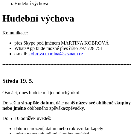
Hudební výchova
Hudební výchova
Komunikace:
přes Skype pod jménem MARTINA KOBROVÁ
WhatsApp bude možné přes číslo 797 728 751
e-mail:
kobrova.martina@seznam.cz
--------------------------------------------------------------------------------------
----------------------------------------------
Středa 19. 5.
Osmáci, dnes budete mít jenoduchý úkol.
Do sešitu si
zapište datum
, dále napiš
název své oblíbené skupiny
nebo jméno
oblíbeného zpěváka/zpěvačky.
Do 5 -10 odrážek uvedeš:
datum narození; datum nebo rok vzniku kapely
místo narození; odkud skupina pochází