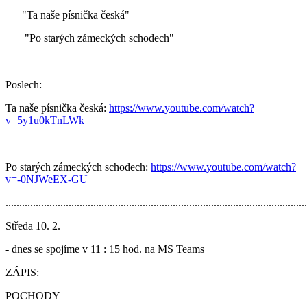
"Ta naše písnička česká"
"Po starých zámeckých schodech"
Poslech:
Ta naše písnička česká:
https://www.youtube.com/watch?
v=5y1u0kTnLWk
Po starých zámeckých schodech:
https://www.youtube.com/watch?
v=-0NJWeEX-GU
..............................................................................................................
Středa 10. 2.
- dnes se spojíme v 11 : 15 hod. na MS Teams
ZÁPIS:
POCHODY