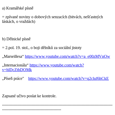
a) Kramářské písně
= zpívané noviny o dobových senzacích (bitvách, nešťastných
láskách, o vraždách)
b) Dělnické písně
= 2.pol. 19. stol., o boji dělníků za sociální jistoty
„Marseillesa“
https://www.youtube.com/watch?v=a_e00zMVnOw
„Internacionála“
https://www.youtube.com/watch?
v=hlDcZthDOMk
„Píseň práce"
https://www.youtube.com/watch?v=q2cluf6hCkE
Zapsané učivo poslat ke kontrole.
--------------------------------------------------------------------------------------
----------------------------------------------