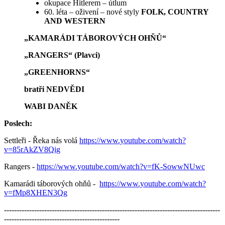
okupace Hitlerem – útlum
60. léta – oživení – nové styly
FOLK, COUNTRY
AND WESTERN
„KAMARÁDI TÁBOROVÝCH OHŇŮ“
„RANGERS“ (Plavci)
„GREENHORNS“
bratři NEDVĚDI
WABI DANĚK
Poslech:
Settleři - Řeka nás volá
https://www.youtube.com/watch?
v=85rAkZV8Qig
Rangers -
https://www.youtube.com/watch?v=fK-SowwNUwc
Kamarádi táborových ohňů -
https://www.youtube.com/watch?
v=fMp8XHEN3Qg
--------------------------------------------------------------------------------------
----------------------------------------------