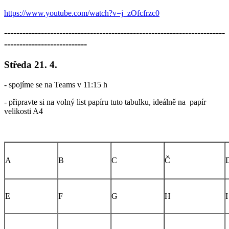
https://www.youtube.com/watch?v=j_zOfcfrzc0
------------------------------------------------------------------------
---------------------------
Středa 21. 4.
- spojíme se na Teams v 11:15 h
- připravte si na volný list papíru tuto tabulku, ideálně na papír
velikosti A4
A
B
C
Č
E
F
G
H
I