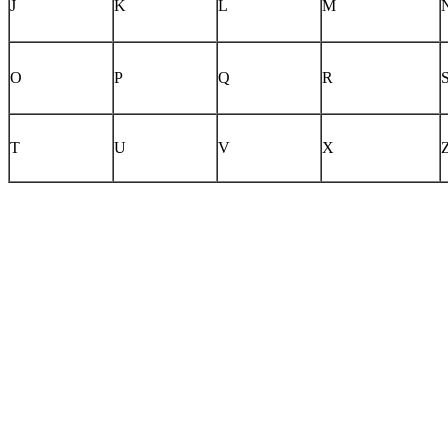
J
K
L
M
O
P
Q
R
T
U
V
X