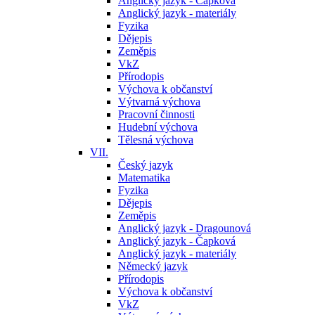
Anglický jazyk - Čapková
Anglický jazyk - materiály
Fyzika
Dějepis
Zeměpis
VkZ
Přírodopis
Výchova k občanství
Výtvarná výchova
Pracovní činnosti
Hudební výchova
Tělesná výchova
VII.
Český jazyk
Matematika
Fyzika
Dějepis
Zeměpis
Anglický jazyk - Dragounová
Anglický jazyk - Čapková
Anglický jazyk - materiály
Německý jazyk
Přírodopis
Výchova k občanství
VkZ