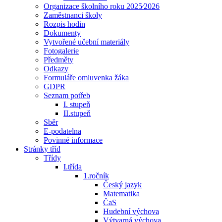
Organizace školního roku 2025⁄2026
Zaměstnanci školy
Rozpis hodin
Dokumenty
Vytvořené učební materiály
Fotogalerie
Předměty
Odkazy
Formuláře omluvenka žáka
GDPR
Seznam potřeb
I. stupeň
II.stupeň
Sběr
E-podatelna
Povinné informace
Stránky tříd
Třídy
I.třída
1.ročník
Český jazyk
Matematika
ČaS
Hudební výchova
Výtvarná výchova