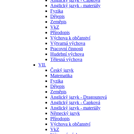
Anglický jazyk - Čapková
Anglický jazyk - materiály
Fyzika
Dějepis
Zeměpis
VkZ
Přírodopis
Výchova k občanství
Výtvarná výchova
Pracovní činnosti
Hudební výchova
Tělesná výchova
VII.
Český jazyk
Matematika
Fyzika
Dějepis
Zeměpis
Anglický jazyk - Dragounová
Anglický jazyk - Čapková
Anglický jazyk - materiály
Německý jazyk
Přírodopis
Výchova k občanství
VkZ