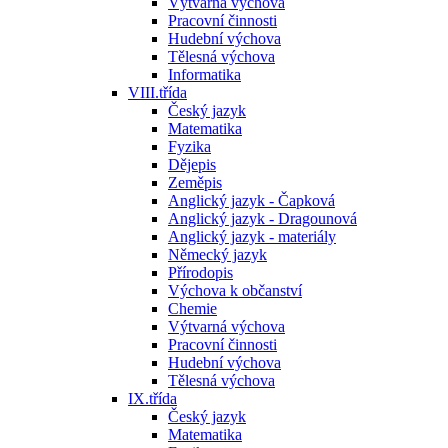
Výtvarná výchova
Pracovní činnosti
Hudební výchova
Tělesná výchova
Informatika
VIII.třída
Český jazyk
Matematika
Fyzika
Dějepis
Zeměpis
Anglický jazyk - Čapková
Anglický jazyk - Dragounová
Anglický jazyk - materiály
Německý jazyk
Přírodopis
Výchova k občanství
Chemie
Výtvarná výchova
Pracovní činnosti
Hudební výchova
Tělesná výchova
IX.třída
Český jazyk
Matematika