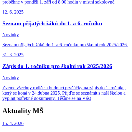
proběhne v pondělí 1. září od 8:00 hodin v místní sokolovně.
12. 6.
2025
Seznam přijatých žáků do 1. a 6. ročníku
Novinky
Seznam přijatých žáků do 1. a 6. ročníku pro školní rok 2025/2026.
31. 3.
2025
Zápis do 1. ročníku pro školní rok 2025/2026
Novinky
Zveme všechny rodiče a budoucí prvňáčky na zápis do 1. ročníku,
který se koná v 24.dubna 2025. Přijďte se seznámit s naší školou a
vyplnit potřebné dokumenty. Těšíme se na Vás!
Aktuality MŠ
15. 4.
2026