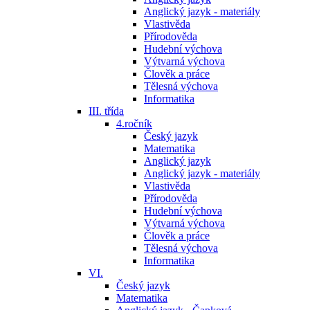
Anglický jazyk - materiály
Vlastivěda
Přírodověda
Hudební výchova
Výtvarná výchova
Člověk a práce
Tělesná výchova
Informatika
III. třída
4.ročník
Český jazyk
Matematika
Anglický jazyk
Anglický jazyk - materiály
Vlastivěda
Přírodověda
Hudební výchova
Výtvarná výchova
Člověk a práce
Tělesná výchova
Informatika
VI.
Český jazyk
Matematika