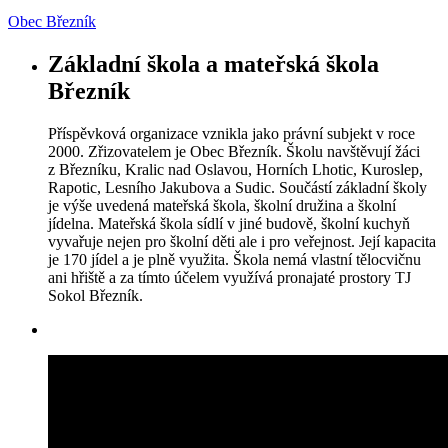
Obec Březník
Základní škola a mateřská škola
Březník
Příspěvková organizace vznikla jako právní subjekt v roce
2000. Zřizovatelem je Obec Březník. Školu navštěvují žáci
z Březníku, Kralic nad Oslavou, Horních Lhotic, Kuroslep,
Rapotic, Lesního Jakubova a Sudic. Součástí základní školy
je výše uvedená mateřská škola, školní družina a školní
jídelna. Mateřská škola sídlí v jiné budově, školní kuchyň
vyvařuje nejen pro školní děti ale i pro veřejnost. Její kapacita
je 170 jídel a je plně využita. Škola nemá vlastní tělocvičnu
ani hřiště a za tímto účelem využívá pronajaté prostory TJ
Sokol Březník.