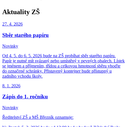
Aktuality ZŠ
27. 4.
2026
Sběr starého papíru
Novinky
Od 4. 5. do 6. 5. 2026 bude na ZŠ probíhat sběr starého papíru.
Papír je nutné mít svázaný nebo umístěný v pevných obalech. Lístek
se jménem a příjmením, třídou a celkovou hmotností sběru vhoďte
do označené schránky. Přistavený kontejner bude přístupný u
zadního vchodu školy.
8. 1.
2026
Zápis do 1. ročníku
Novinky
Ředitelství ZŠ a MŠ Březník oznamuje: