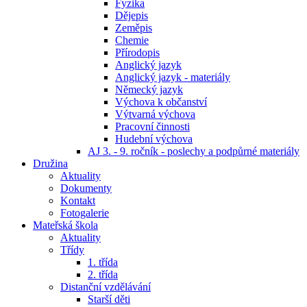
Fyzika
Dějepis
Zeměpis
Chemie
Přírodopis
Anglický jazyk
Anglický jazyk - materiály
Německý jazyk
Výchova k občanství
Výtvarná výchova
Pracovní činnosti
Hudební výchova
AJ 3. - 9. ročník - poslechy a podpůrné materiály
Družina
Aktuality
Dokumenty
Kontakt
Fotogalerie
Mateřská škola
Aktuality
Třídy
1. třída
2. třída
Distanční vzdělávání
Starší děti