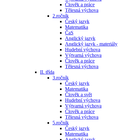
Člověk a práce
Tělesná výchova
2.ročník
Český jazyk
Matematika
ČaS
Anglický jazyk
Anglický jazyk - materiály
Hudební výchova
Výtvarná výchova
Člověk a práce
Tělesná výchova
II. třída
3.ročník
Český jazyk
Matematika
Člověk a svět
Hudební výchova
Výtvarná výchova
Člověk a práce
Tělesná výchova
5.ročník
Český jazyk
Matematika
Anglický jazyk