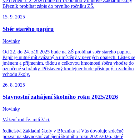
Ve čtvrtek 5. 2. 2026 bude od 13:00 hod v budově Základní školy
Březník probíhat zápis do prvního ročníku ZŠ.
15. 9.
2025
Sběr starého papíru
Novinky
Od 22. do 24. září 2025 bude na ZŠ probíhat sběr starého papíru.
Papír je nutné mít svázaný a umístěný v pevných obalech. Lístek se
jménem a příjmením, třídou a celkovou hmotností sběru vhoďte do
označené schránky. Přistavený kontejner bude přístupný u zadního
vchodu školy.
26. 8.
2025
Slavnostní zahájení školního roku 2025/2026
Novinky
Vážení rodiče, milí žáci,
ředitelství Základní školy v Březníku si Vás dovoluje srdečně
pozvat na slavnostní zahájení školního roku 2025/2026, které