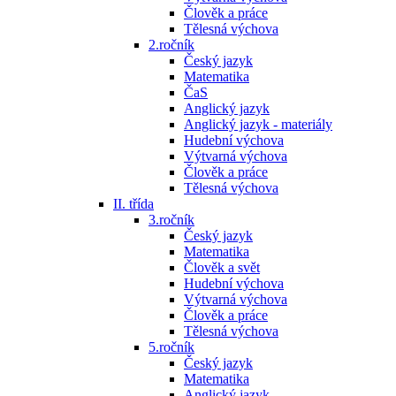
Člověk a práce
Tělesná výchova
2.ročník
Český jazyk
Matematika
ČaS
Anglický jazyk
Anglický jazyk - materiály
Hudební výchova
Výtvarná výchova
Člověk a práce
Tělesná výchova
II. třída
3.ročník
Český jazyk
Matematika
Člověk a svět
Hudební výchova
Výtvarná výchova
Člověk a práce
Tělesná výchova
5.ročník
Český jazyk
Matematika
Anglický jazyk