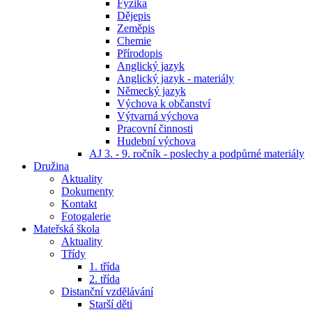
Fyzika
Dějepis
Zeměpis
Chemie
Přírodopis
Anglický jazyk
Anglický jazyk - materiály
Německý jazyk
Výchova k občanství
Výtvarná výchova
Pracovní činnosti
Hudební výchova
AJ 3. - 9. ročník - poslechy a podpůrné materiály
Družina
Aktuality
Dokumenty
Kontakt
Fotogalerie
Mateřská škola
Aktuality
Třídy
1. třída
2. třída
Distanční vzdělávání
Starší děti