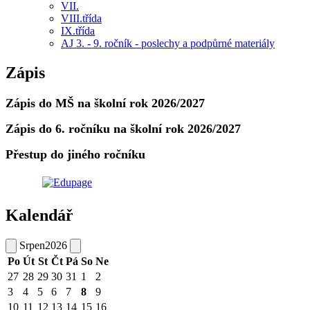
VII.
VIII.třída
IX.třída
AJ 3. - 9. ročník - poslechy a podpůrné materiály
Zápis
Zápis do MŠ na školní rok 2026/2027
Zápis do 6. ročníku na školní rok 2026/2027
Přestup do jiného ročníku
Kalendář
Srpen
2026
Po
Út
St
Čt
Pá
So
Ne
27
28
29
30
31
1
2
3
4
5
6
7
8
9
10
11
12
13
14
15
16