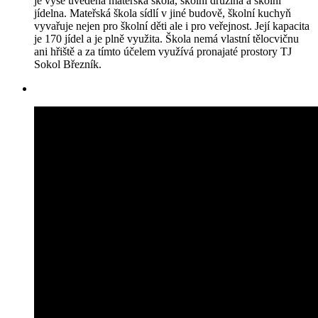
je výše uvedená mateřská škola, školní družina a školní
jídelna. Mateřská škola sídlí v jiné budově, školní kuchyň
vyvařuje nejen pro školní děti ale i pro veřejnost. Její kapacita
je 170 jídel a je plně využita. Škola nemá vlastní tělocvičnu
ani hřiště a za tímto účelem využívá pronajaté prostory TJ
Sokol Březník.