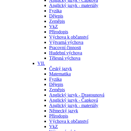
Anglický jazyk - Čapková
Anglický jazyk - materiály
Fyzika
Dějepis
Zeměpis
VkZ
Přírodopis
Výchova k občanství
Výtvarná výchova
Pracovní činnosti
Hudební výchova
Tělesná výchova
VII.
Český jazyk
Matematika
Fyzika
Dějepis
Zeměpis
Anglický jazyk - Dragounová
Anglický jazyk - Čapková
Anglický jazyk - materiály
Německý jazyk
Přírodopis
Výchova k občanství
VkZ