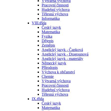
Výtvarná výchova
Pracovní činnosti
Hudební výchova
Tělesná výchova
Informatika
VIII.třída
Český jazyk
Matematika
Fyzika
Dějepis
Zeměpis
Anglický jazyk - Čapková
Anglický jazyk - Dragounová
Anglický jazyk - materiály
Německý jazyk
Přírodopis
Výchova k občanství
Chemie
Výtvarná výchova
Pracovní činnosti
Hudební výchova
Tělesná výchova
IX.třída
Český jazyk
Matematika