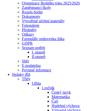
Organizace školního roku 2025⁄2026
Zaměstnanci školy
Rozpis hodin
Dokumenty
Vytvořené učební materiály
Fotogalerie
Předměty
Odkazy
Formuláře omluvenka žáka
GDPR
Seznam potřeb
I. stupeň
II.stupeň
Sběr
E-podatelna
Povinné informace
Stránky tříd
Třídy
I.třída
1.ročník
Český jazyk
Matematika
ČaS
Hudební výchova
Výtvarná výchova