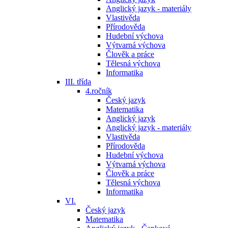
Anglický jazyk - materiály
Vlastivěda
Přírodověda
Hudební výchova
Výtvarná výchova
Člověk a práce
Tělesná výchova
Informatika
III. třída
4.ročník
Český jazyk
Matematika
Anglický jazyk
Anglický jazyk - materiály
Vlastivěda
Přírodověda
Hudební výchova
Výtvarná výchova
Člověk a práce
Tělesná výchova
Informatika
VI.
Český jazyk
Matematika