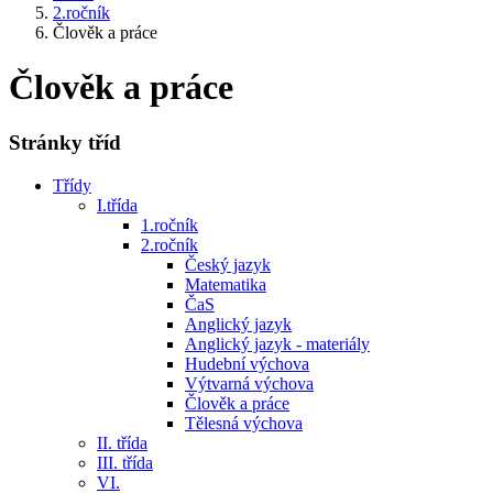
2.ročník
Člověk a práce
Člověk a práce
Stránky tříd
Třídy
I.třída
1.ročník
2.ročník
Český jazyk
Matematika
ČaS
Anglický jazyk
Anglický jazyk - materiály
Hudební výchova
Výtvarná výchova
Člověk a práce
Tělesná výchova
II. třída
III. třída
VI.