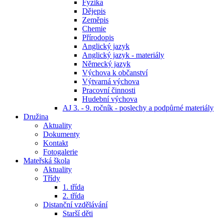
Fyzika
Dějepis
Zeměpis
Chemie
Přírodopis
Anglický jazyk
Anglický jazyk - materiály
Německý jazyk
Výchova k občanství
Výtvarná výchova
Pracovní činnosti
Hudební výchova
AJ 3. - 9. ročník - poslechy a podpůrné materiály
Družina
Aktuality
Dokumenty
Kontakt
Fotogalerie
Mateřská škola
Aktuality
Třídy
1. třída
2. třída
Distanční vzdělávání
Starší děti