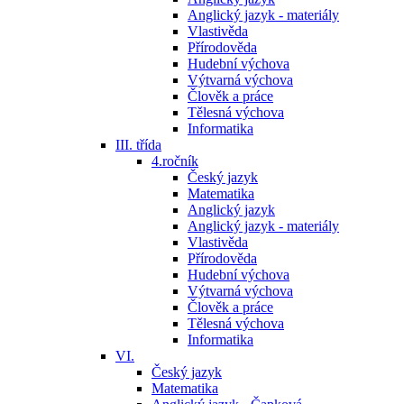
Anglický jazyk - materiály
Vlastivěda
Přírodověda
Hudební výchova
Výtvarná výchova
Člověk a práce
Tělesná výchova
Informatika
III. třída
4.ročník
Český jazyk
Matematika
Anglický jazyk
Anglický jazyk - materiály
Vlastivěda
Přírodověda
Hudební výchova
Výtvarná výchova
Člověk a práce
Tělesná výchova
Informatika
VI.
Český jazyk
Matematika