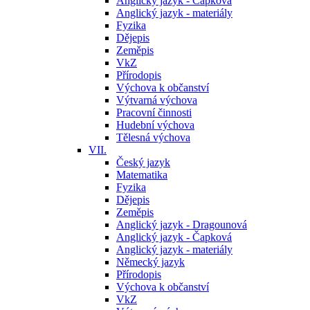
Anglický jazyk - Čapková
Anglický jazyk - materiály
Fyzika
Dějepis
Zeměpis
VkZ
Přírodopis
Výchova k občanství
Výtvarná výchova
Pracovní činnosti
Hudební výchova
Tělesná výchova
VII.
Český jazyk
Matematika
Fyzika
Dějepis
Zeměpis
Anglický jazyk - Dragounová
Anglický jazyk - Čapková
Anglický jazyk - materiály
Německý jazyk
Přírodopis
Výchova k občanství
VkZ