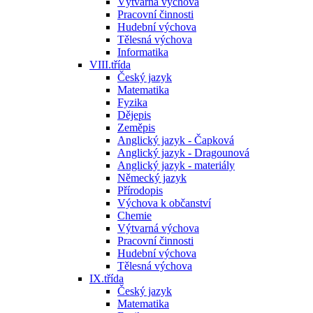
Výtvarná výchova
Pracovní činnosti
Hudební výchova
Tělesná výchova
Informatika
VIII.třída
Český jazyk
Matematika
Fyzika
Dějepis
Zeměpis
Anglický jazyk - Čapková
Anglický jazyk - Dragounová
Anglický jazyk - materiály
Německý jazyk
Přírodopis
Výchova k občanství
Chemie
Výtvarná výchova
Pracovní činnosti
Hudební výchova
Tělesná výchova
IX.třída
Český jazyk
Matematika