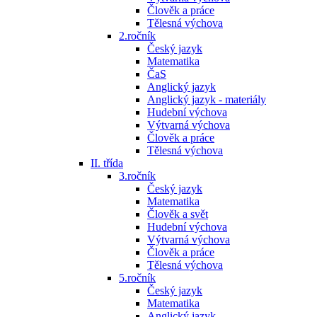
Člověk a práce
Tělesná výchova
2.ročník
Český jazyk
Matematika
ČaS
Anglický jazyk
Anglický jazyk - materiály
Hudební výchova
Výtvarná výchova
Člověk a práce
Tělesná výchova
II. třída
3.ročník
Český jazyk
Matematika
Člověk a svět
Hudební výchova
Výtvarná výchova
Člověk a práce
Tělesná výchova
5.ročník
Český jazyk
Matematika
Anglický jazyk