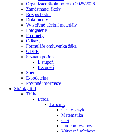
Organizace školního roku 2025⁄2026
Zaměstnanci školy
Rozpis hodin
Dokumenty
Vytvořené učební materiály
Fotogalerie
Předměty
Odkazy
Formuláře omluvenka žáka
GDPR
Seznam potřeb
I. stupeň
II.stupeň
Sběr
E-podatelna
Povinné informace
Stránky tříd
Třídy
I.třída
1.ročník
Český jazyk
Matematika
ČaS
Hudební výchova
Výtvarná výchova