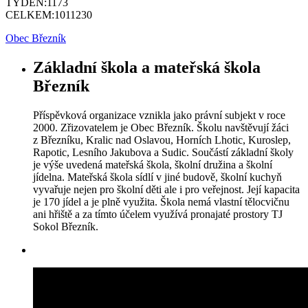
TÝDEN:
1173
CELKEM:
1011230
Obec Březník
Základní škola a mateřská škola
Březník
Příspěvková organizace vznikla jako právní subjekt v roce
2000. Zřizovatelem je Obec Březník. Školu navštěvují žáci
z Březníku, Kralic nad Oslavou, Horních Lhotic, Kuroslep,
Rapotic, Lesního Jakubova a Sudic. Součástí základní školy
je výše uvedená mateřská škola, školní družina a školní
jídelna. Mateřská škola sídlí v jiné budově, školní kuchyň
vyvařuje nejen pro školní děti ale i pro veřejnost. Její kapacita
je 170 jídel a je plně využita. Škola nemá vlastní tělocvičnu
ani hřiště a za tímto účelem využívá pronajaté prostory TJ
Sokol Březník.