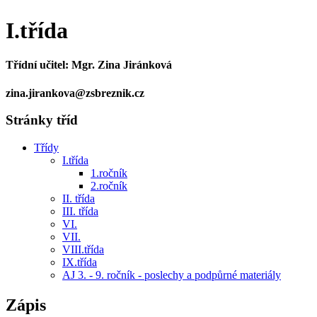
I.třída
Třídní učitel: Mgr. Zina Jiránková
zina.jirankova@zsbreznik.cz
Stránky tříd
Třídy
I.třída
1.ročník
2.ročník
II. třída
III. třída
VI.
VII.
VIII.třída
IX.třída
AJ 3. - 9. ročník - poslechy a podpůrné materiály
Zápis