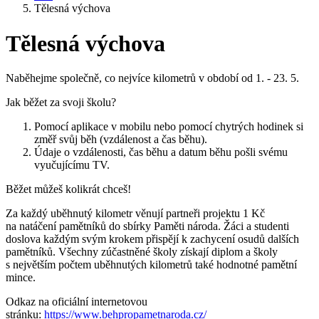
Tělesná výchova
Tělesná výchova
Naběhejme společně, co nejvíce kilometrů v období od 1. - 23. 5.
Jak běžet za svoji školu?
Pomocí aplikace v mobilu nebo pomocí chytrých hodinek si
změř svůj běh (vzdálenost a čas běhu).
Údaje o vzdálenosti, čas běhu a datum běhu pošli svému
vyučujícímu TV.
Běžet můžeš kolikrát chceš!
Za každý uběhnutý kilometr věnují partneři projektu 1 Kč
na natáčení pamětníků do sbírky Paměti národa. Žáci a studenti
doslova každým svým krokem přispějí k zachycení osudů dalších
pamětníků. Všechny zúčastněné školy získají diplom a školy
s největším počtem uběhnutých kilometrů také hodnotné pamětní
mince.
Odkaz na oficiální internetovou
stránku:
https://www.behpropametnaroda.cz/