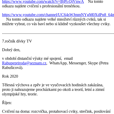
https://www.youtube.com/watch?v=BjPi-QiVnwA
Na tomto
odkazu najdete cvičení s profesionální trenérkou.
https://www.youtube.com/channel/UC64sWJmmNYgM0XdPn8_64m
Na tomto odkazu najdete velké množství různých cviků, tak si
můžete vybrat, co vás baví nebo si klidně vyzkoušet všechny cviky.
.............................................................................................................
7.ročník dívky TV
Dobrý den,
v období distanční výuky mé spojení, email
Rabupepriroda@seznam.cz
, WhatsApp, Messenger, Skype (Petra
Rabušicová).
Rok 2020
Tělesná výchova a zpěv je ve vyučovacích hodinách zakázána,
proto ji nahrazujeme procházkami po okoli a teorií, letní a zimní
olympijské hry, teorie.
Říjen:
Cvičení na doma: rozcvička, protahovací cviky, strečink, posilování