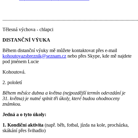
..............................................................................................................
Tělesná výchova - chlapci
DISTANČNÍ VÝUKA
Během distanční výuky mě můžete kontaktovat přes e-mail
kohoutovazsbreznik@seznam.cz
nebo přes Skype, kde mě najdete
pod jménem Lucie
Kohoutová.
2. pololetí
Během měsíce dubna a května (nejpozdější termín odevzdání je
31. května) je nutné splnit tři úkoly, které budou ohodnoceny
známkou.
Jedná a o tyto úkoly:
1. Kondiční aktivita
(např. běh, fotbal, jízda na kole, procházka,
skákání přes švihadlo)