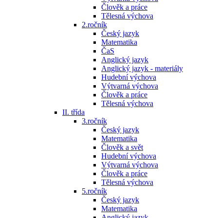
Člověk a práce
Tělesná výchova
2.ročník
Český jazyk
Matematika
ČaS
Anglický jazyk
Anglický jazyk - materiály
Hudební výchova
Výtvarná výchova
Člověk a práce
Tělesná výchova
II. třída
3.ročník
Český jazyk
Matematika
Člověk a svět
Hudební výchova
Výtvarná výchova
Člověk a práce
Tělesná výchova
5.ročník
Český jazyk
Matematika
Anglický jazyk