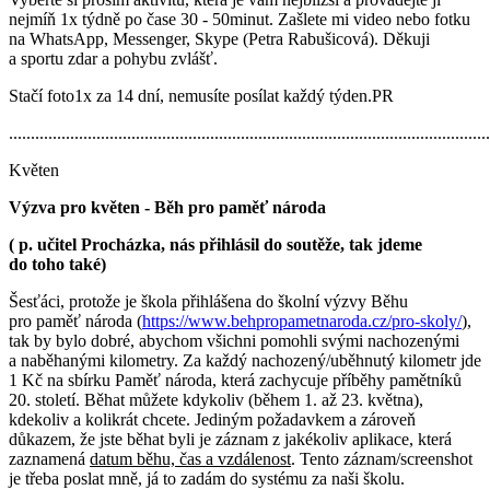
nejmíň 1x týdně po čase 30 - 50minut. Zašlete mi video nebo fotku
na WhatsApp, Messenger, Skype (Petra Rabušicová). Děkuji
a sportu zdar a pohybu zvlášť.
Stačí foto1x za 14 dní, nemusíte posílat každý týden.PR
..............................................................................................................
Květen
Výzva pro květen - Běh pro paměť národa
( p. učitel Procházka, nás přihlásil do soutěže, tak jdeme
do toho také)
Šesťáci, protože je škola přihlášena do školní výzvy Běhu
pro paměť národa (
https://www.behpropametnaroda.cz/pro-skoly/
),
tak by bylo dobré, abychom všichni pomohli svými nachozenými
a naběhanými kilometry. Za každý nachozený/uběhnutý kilometr jde
1 Kč na sbírku Paměť národa, která zachycuje příběhy pamětníků
20. století. Běhat můžete kdykoliv (během 1. až 23. května),
kdekoliv a kolikrát chcete. Jediným požadavkem a zároveň
důkazem, že jste běhat byli je záznam z jakékoliv aplikace, která
zaznamená
datum běhu, čas a vzdálenost
. Tento záznam/screenshot
je třeba poslat mně, já to zadám do systému za naši školu.