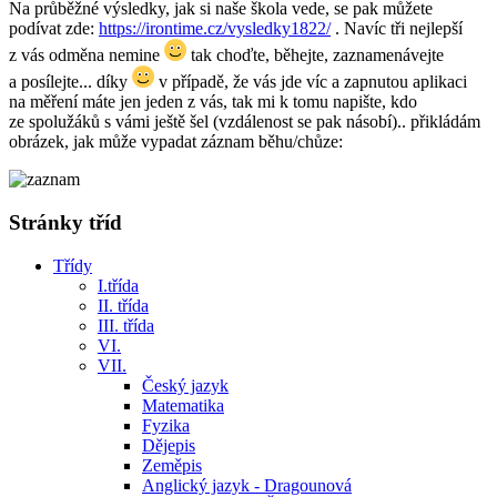
Na průběžné výsledky, jak si naše škola vede, se pak můžete
podívat zde:
https://irontime.cz/vysledky1822/
. Navíc tři nejlepší
z vás odměna nemine
tak choďte, běhejte, zaznamenávejte
a posílejte... díky
v případě, že vás jde víc a zapnutou aplikaci
na měření máte jen jeden z vás, tak mi k tomu napište, kdo
ze spolužáků s vámi ještě šel (vzdálenost se pak násobí).. přikládám
obrázek, jak může vypadat záznam běhu/chůze:
Stránky tříd
Třídy
I.třída
II. třída
III. třída
VI.
VII.
Český jazyk
Matematika
Fyzika
Dějepis
Zeměpis
Anglický jazyk - Dragounová