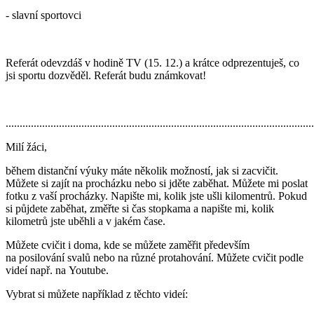
- slavní sportovci
Referát odevzdáš v hodině TV (15. 12.) a krátce odprezentuješ, co
jsi sportu dozvěděl. Referát budu známkovat!
..............................................................................................................
Milí žáci,
během distanční výuky máte několik možností, jak si zacvičit.
Můžete si zajít na procházku nebo si jděte zaběhat. Můžete mi poslat
fotku z vaší procházky. Napište mi, kolik jste ušli kilomentrů. Pokud
si půjdete zaběhat, změřte si čas stopkama a napište mi, kolik
kilometrů jste uběhli a v jakém čase.
Můžete cvičit i doma, kde se můžete zaměřit především
na posilování svalů nebo na různé protahování. Můžete cvičit podle
videí např. na Youtube.
Vybrat si můžete například z těchto videí: