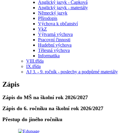
Anglický jazyk - Čapková
Anglický jazyk - materiály
Německý jazyk
Přírodopis
Výchova k občanství
VkZ
Výtvarná výchova
Pracovní činnosti
Hudební výchova
Tělesná výchova
Informatika
VIII.třída
IX.třída
AJ 3. - 9. ročník - poslechy a podpůrné materiály
Zápis
Zápis do MŠ na školní rok 2026/2027
Zápis do 6. ročníku na školní rok 2026/2027
Přestup do jiného ročníku