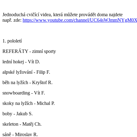
Jednoduchá cvičící videa, která můžete provádět doma najdete
např. zde:
https://www.youtube.com/channel/UC64sWJmmNYgM
1. pololetí
REFERÁTY - zimní sporty
lední hokej - Vít D.
alpské lyžování - Filip F.
běh na lyžích - Kryštof R.
snowboarding - Vít F.
skoky na lyžích - Michal P.
boby - Jakub S.
skeleton - Matěj Ch.
sáně - Miroslav R.