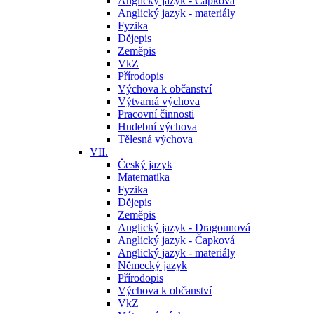
Anglický jazyk - Čapková
Anglický jazyk - materiály
Fyzika
Dějepis
Zeměpis
VkZ
Přírodopis
Výchova k občanství
Výtvarná výchova
Pracovní činnosti
Hudební výchova
Tělesná výchova
VII.
Český jazyk
Matematika
Fyzika
Dějepis
Zeměpis
Anglický jazyk - Dragounová
Anglický jazyk - Čapková
Anglický jazyk - materiály
Německý jazyk
Přírodopis
Výchova k občanství
VkZ