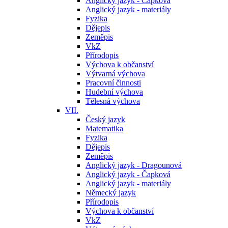
Anglický jazyk - Čapková
Anglický jazyk - materiály
Fyzika
Dějepis
Zeměpis
VkZ
Přírodopis
Výchova k občanství
Výtvarná výchova
Pracovní činnosti
Hudební výchova
Tělesná výchova
VII.
Český jazyk
Matematika
Fyzika
Dějepis
Zeměpis
Anglický jazyk - Dragounová
Anglický jazyk - Čapková
Anglický jazyk - materiály
Německý jazyk
Přírodopis
Výchova k občanství
VkZ