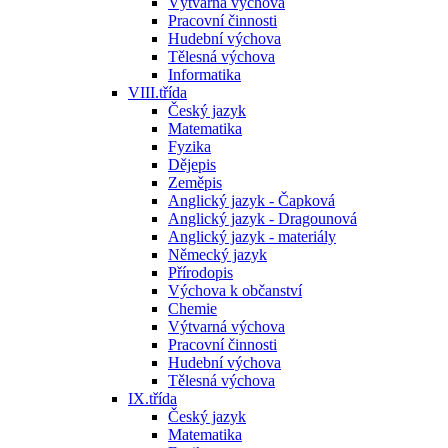
Výtvarná výchova
Pracovní činnosti
Hudební výchova
Tělesná výchova
Informatika
VIII.třída
Český jazyk
Matematika
Fyzika
Dějepis
Zeměpis
Anglický jazyk - Čapková
Anglický jazyk - Dragounová
Anglický jazyk - materiály
Německý jazyk
Přírodopis
Výchova k občanství
Chemie
Výtvarná výchova
Pracovní činnosti
Hudební výchova
Tělesná výchova
IX.třída
Český jazyk
Matematika