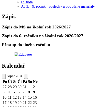
IX.třída
AJ 3. - 9. ročník - poslechy a podpůrné materiály
Zápis
Zápis do MŠ na školní rok 2026/2027
Zápis do 6. ročníku na školní rok 2026/2027
Přestup do jiného ročníku
Kalendář
Srpen
2026
Po
Út
St
Čt
Pá
So
Ne
27
28
29
30
31
1
2
3
4
5
6
7
8
9
10
11
12
13
14
15
16
17
18
19
20
21
22
23