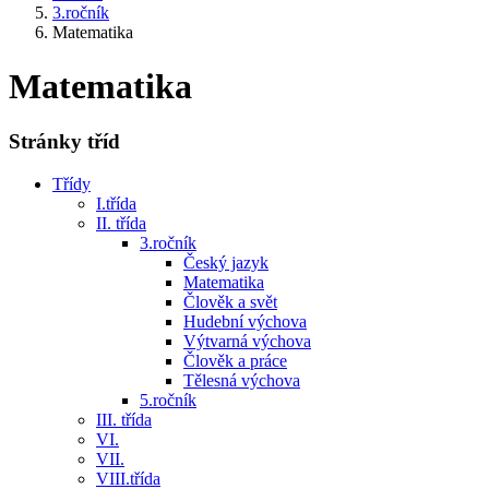
3.ročník
Matematika
Matematika
Stránky tříd
Třídy
I.třída
II. třída
3.ročník
Český jazyk
Matematika
Člověk a svět
Hudební výchova
Výtvarná výchova
Člověk a práce
Tělesná výchova
5.ročník
III. třída
VI.
VII.
VIII.třída