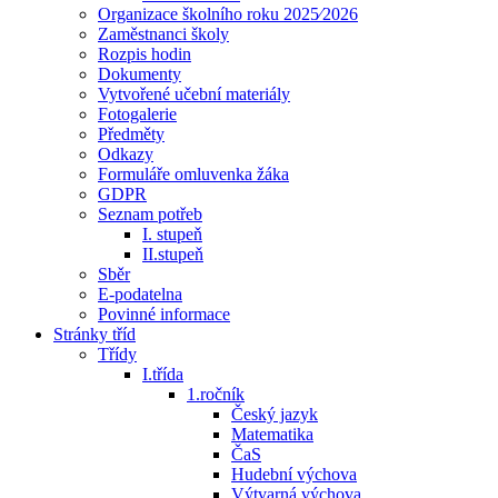
Organizace školního roku 2025⁄2026
Zaměstnanci školy
Rozpis hodin
Dokumenty
Vytvořené učební materiály
Fotogalerie
Předměty
Odkazy
Formuláře omluvenka žáka
GDPR
Seznam potřeb
I. stupeň
II.stupeň
Sběr
E-podatelna
Povinné informace
Stránky tříd
Třídy
I.třída
1.ročník
Český jazyk
Matematika
ČaS
Hudební výchova
Výtvarná výchova