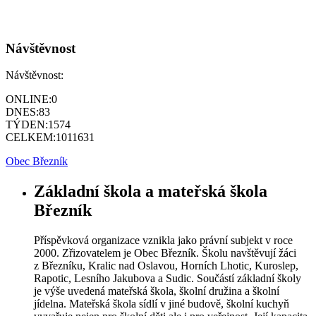
Návštěvnost
Návštěvnost:
ONLINE:
0
DNES:
83
TÝDEN:
1574
CELKEM:
1011631
Obec Březník
Základní škola a mateřská škola
Březník
Příspěvková organizace vznikla jako právní subjekt v roce
2000. Zřizovatelem je Obec Březník. Školu navštěvují žáci
z Březníku, Kralic nad Oslavou, Horních Lhotic, Kuroslep,
Rapotic, Lesního Jakubova a Sudic. Součástí základní školy
je výše uvedená mateřská škola, školní družina a školní
jídelna. Mateřská škola sídlí v jiné budově, školní kuchyň