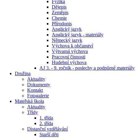
Fyzika
Dějepis
Zeměpis
Chemie
Přírodopis
Anglický jazyk
Anglický jazyk - materiály
Německý jazyk
Výchova k občanství
Výtvarná výchova
Pracovní činnosti
Hudební výchova
AJ 3. - 9. ročník - poslechy a podpůrné materiály
Družina
Aktuality
Dokumenty
Kontakt
Fotogalerie
Mateřská škola
Aktuality
Třídy
1. třída
2. třída
Distanční vzdělávání
Starší děti