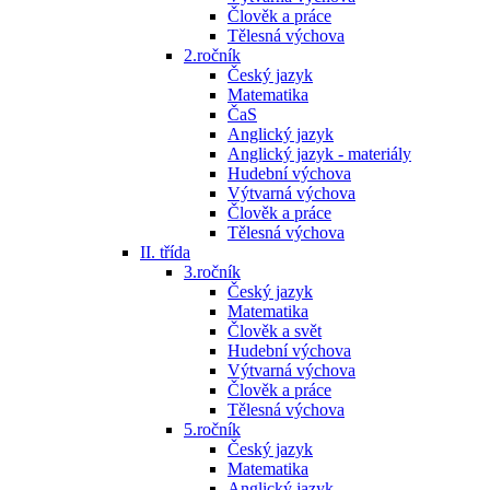
Člověk a práce
Tělesná výchova
2.ročník
Český jazyk
Matematika
ČaS
Anglický jazyk
Anglický jazyk - materiály
Hudební výchova
Výtvarná výchova
Člověk a práce
Tělesná výchova
II. třída
3.ročník
Český jazyk
Matematika
Člověk a svět
Hudební výchova
Výtvarná výchova
Člověk a práce
Tělesná výchova
5.ročník
Český jazyk
Matematika
Anglický jazyk