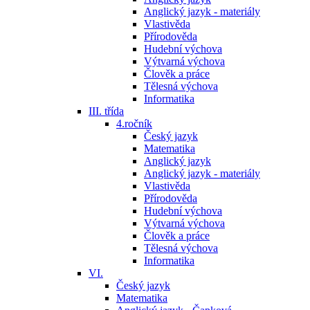
Anglický jazyk - materiály
Vlastivěda
Přírodověda
Hudební výchova
Výtvarná výchova
Člověk a práce
Tělesná výchova
Informatika
III. třída
4.ročník
Český jazyk
Matematika
Anglický jazyk
Anglický jazyk - materiály
Vlastivěda
Přírodověda
Hudební výchova
Výtvarná výchova
Člověk a práce
Tělesná výchova
Informatika
VI.
Český jazyk
Matematika