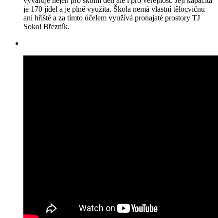
vyvařuje nejen pro školní děti ale i pro veřejnost. Její kapacita
je 170 jídel a je plně využita. Škola nemá vlastní tělocvičnu
ani hřiště a za tímto účelem využívá pronajaté prostory TJ
Sokol Březník.