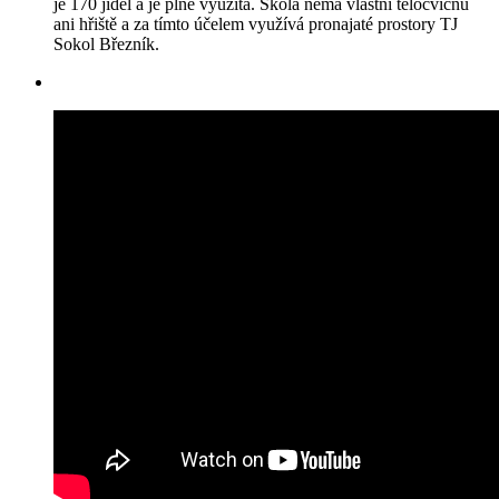
je 170 jídel a je plně využita. Škola nemá vlastní tělocvičnu
ani hřiště a za tímto účelem využívá pronajaté prostory TJ
Sokol Březník.