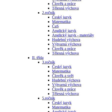
Člověk a práce
Tělesná výchova
2.ročník
Český jazyk
Matematika
ČaS
Anglický jazyk
Anglický jazyk - materiály
Hudební výchova
Výtvarná výchova
Člověk a práce
Tělesná výchova
II. třída
3.ročník
Český jazyk
Matematika
Člověk a svět
Hudební výchova
Výtvarná výchova
Člověk a práce
Tělesná výchova
5.ročník
Český jazyk
Matematika
Anglický jazyk