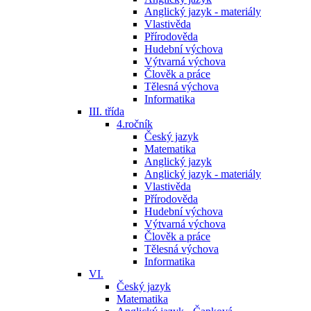
Anglický jazyk - materiály
Vlastivěda
Přírodověda
Hudební výchova
Výtvarná výchova
Člověk a práce
Tělesná výchova
Informatika
III. třída
4.ročník
Český jazyk
Matematika
Anglický jazyk
Anglický jazyk - materiály
Vlastivěda
Přírodověda
Hudební výchova
Výtvarná výchova
Člověk a práce
Tělesná výchova
Informatika
VI.
Český jazyk
Matematika