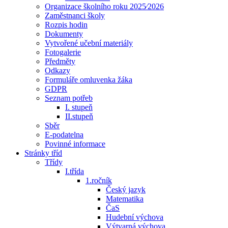
Organizace školního roku 2025⁄2026
Zaměstnanci školy
Rozpis hodin
Dokumenty
Vytvořené učební materiály
Fotogalerie
Předměty
Odkazy
Formuláře omluvenka žáka
GDPR
Seznam potřeb
I. stupeň
II.stupeň
Sběr
E-podatelna
Povinné informace
Stránky tříd
Třídy
I.třída
1.ročník
Český jazyk
Matematika
ČaS
Hudební výchova
Výtvarná výchova