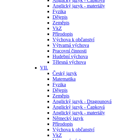
Anglický jazyk - Čapková
Anglický jazyk - materiály
Fyzika
Dějepis
Zeměpis
VkZ
Přírodopis
Výchova k občanství
Výtvarná výchova
Pracovní činnosti
Hudební výchova
Tělesná výchova
VII.
Český jazyk
Matematika
Fyzika
Dějepis
Zeměpis
Anglický jazyk - Dragounová
Anglický jazyk - Čapková
Anglický jazyk - materiály
Německý jazyk
Přírodopis
Výchova k občanství
VkZ