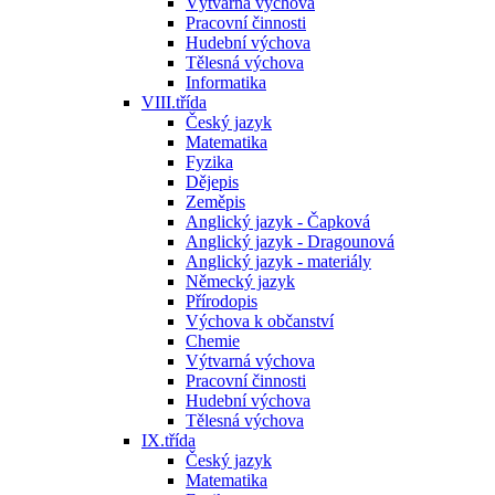
Výtvarná výchova
Pracovní činnosti
Hudební výchova
Tělesná výchova
Informatika
VIII.třída
Český jazyk
Matematika
Fyzika
Dějepis
Zeměpis
Anglický jazyk - Čapková
Anglický jazyk - Dragounová
Anglický jazyk - materiály
Německý jazyk
Přírodopis
Výchova k občanství
Chemie
Výtvarná výchova
Pracovní činnosti
Hudební výchova
Tělesná výchova
IX.třída
Český jazyk
Matematika