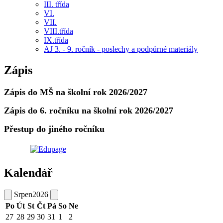
III. třída
VI.
VII.
VIII.třída
IX.třída
AJ 3. - 9. ročník - poslechy a podpůrné materiály
Zápis
Zápis do MŠ na školní rok 2026/2027
Zápis do 6. ročníku na školní rok 2026/2027
Přestup do jiného ročníku
Kalendář
Srpen
2026
Po
Út
St
Čt
Pá
So
Ne
27
28
29
30
31
1
2