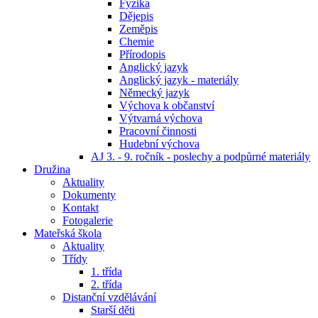
Fyzika
Dějepis
Zeměpis
Chemie
Přírodopis
Anglický jazyk
Anglický jazyk - materiály
Německý jazyk
Výchova k občanství
Výtvarná výchova
Pracovní činnosti
Hudební výchova
AJ 3. - 9. ročník - poslechy a podpůrné materiály
Družina
Aktuality
Dokumenty
Kontakt
Fotogalerie
Mateřská škola
Aktuality
Třídy
1. třída
2. třída
Distanční vzdělávání
Starší děti