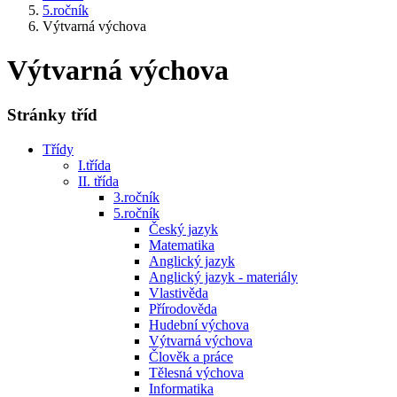
5.ročník
Výtvarná výchova
Výtvarná výchova
Stránky tříd
Třídy
I.třída
II. třída
3.ročník
5.ročník
Český jazyk
Matematika
Anglický jazyk
Anglický jazyk - materiály
Vlastivěda
Přírodověda
Hudební výchova
Výtvarná výchova
Člověk a práce
Tělesná výchova
Informatika