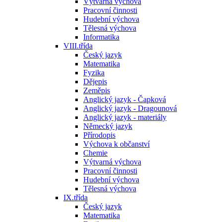
Výtvarná výchova
Pracovní činnosti
Hudební výchova
Tělesná výchova
Informatika
VIII.třída
Český jazyk
Matematika
Fyzika
Dějepis
Zeměpis
Anglický jazyk - Čapková
Anglický jazyk - Dragounová
Anglický jazyk - materiály
Německý jazyk
Přírodopis
Výchova k občanství
Chemie
Výtvarná výchova
Pracovní činnosti
Hudební výchova
Tělesná výchova
IX.třída
Český jazyk
Matematika