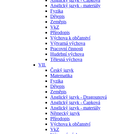
Anglický jazyk - Čapková
Anglický jazyk - materiály
Fyzika
Dějepis
Zeměpis
VkZ
Přírodopis
Výchova k občanství
Výtvarná výchova
Pracovní činnosti
Hudební výchova
Tělesná výchova
VII.
Český jazyk
Matematika
Fyzika
Dějepis
Zeměpis
Anglický jazyk - Dragounová
Anglický jazyk - Čapková
Anglický jazyk - materiály
Německý jazyk
Přírodopis
Výchova k občanství
VkZ