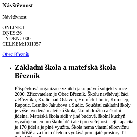
Návštěvnost
Návštěvnost:
ONLINE:
1
DNES:
26
TÝDEN:
1000
CELKEM:
1011057
Obec Březník
Základní škola a mateřská škola
Březník
Příspěvková organizace vznikla jako právní subjekt v roce
2000. Zřizovatelem je Obec Březník. Školu navštěvují žáci
z Březníku, Kralic nad Oslavou, Horních Lhotic, Kuroslep,
Rapotic, Lesního Jakubova a Sudic. Součástí základní školy
je výše uvedená mateřská škola, školní družina a školní
jídelna. Mateřská škola sídlí v jiné budově, školní kuchyň
vyvařuje nejen pro školní děti ale i pro veřejnost. Její kapacita
je 170 jídel a je plně využita. Škola nemá vlastní tělocvičnu
ani hřiště a za tímto účelem využívá pronajaté prostory TJ