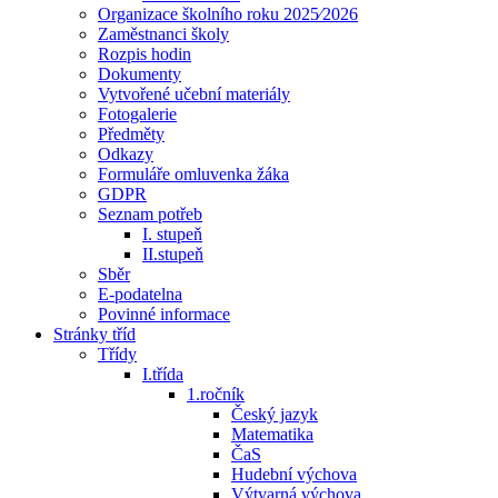
Organizace školního roku 2025⁄2026
Zaměstnanci školy
Rozpis hodin
Dokumenty
Vytvořené učební materiály
Fotogalerie
Předměty
Odkazy
Formuláře omluvenka žáka
GDPR
Seznam potřeb
I. stupeň
II.stupeň
Sběr
E-podatelna
Povinné informace
Stránky tříd
Třídy
I.třída
1.ročník
Český jazyk
Matematika
ČaS
Hudební výchova
Výtvarná výchova