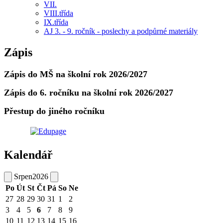
VII.
VIII.třída
IX.třída
AJ 3. - 9. ročník - poslechy a podpůrné materiály
Zápis
Zápis do MŠ na školní rok 2026/2027
Zápis do 6. ročníku na školní rok 2026/2027
Přestup do jiného ročníku
Kalendář
Srpen
2026
Po
Út
St
Čt
Pá
So
Ne
27
28
29
30
31
1
2
3
4
5
6
7
8
9
10
11
12
13
14
15
16