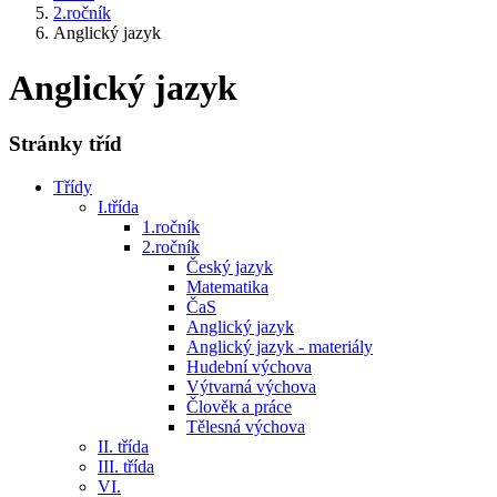
2.ročník
Anglický jazyk
Anglický jazyk
Stránky tříd
Třídy
I.třída
1.ročník
2.ročník
Český jazyk
Matematika
ČaS
Anglický jazyk
Anglický jazyk - materiály
Hudební výchova
Výtvarná výchova
Člověk a práce
Tělesná výchova
II. třída
III. třída
VI.