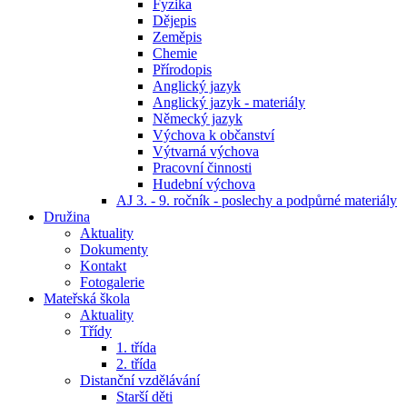
Fyzika
Dějepis
Zeměpis
Chemie
Přírodopis
Anglický jazyk
Anglický jazyk - materiály
Německý jazyk
Výchova k občanství
Výtvarná výchova
Pracovní činnosti
Hudební výchova
AJ 3. - 9. ročník - poslechy a podpůrné materiály
Družina
Aktuality
Dokumenty
Kontakt
Fotogalerie
Mateřská škola
Aktuality
Třídy
1. třída
2. třída
Distanční vzdělávání
Starší děti