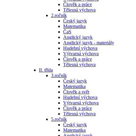
Člověk a práce
Tělesná výchova
2.ročník
Český jazyk
Matematika
ČaS
Anglický jazyk
Anglický jazyk - materiály
Hudební výchova
Výtvarná výchova
Člověk a práce
Tělesná výchova
II. třída
3.ročník
Český jazyk
Matematika
Člověk a svět
Hudební výchova
Výtvarná výchova
Člověk a práce
Tělesná výchova
5.ročník
Český jazyk
Matematika
Anglický jazyk