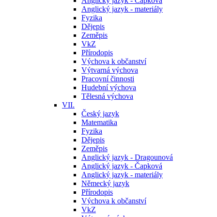
Anglický jazyk - Čapková
Anglický jazyk - materiály
Fyzika
Dějepis
Zeměpis
VkZ
Přírodopis
Výchova k občanství
Výtvarná výchova
Pracovní činnosti
Hudební výchova
Tělesná výchova
VII.
Český jazyk
Matematika
Fyzika
Dějepis
Zeměpis
Anglický jazyk - Dragounová
Anglický jazyk - Čapková
Anglický jazyk - materiály
Německý jazyk
Přírodopis
Výchova k občanství
VkZ