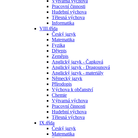
Výtvarná výchova
Pracovní činnosti
Hudební výchova
Tělesná výchova
Informatika
VIII.třída
Český jazyk
Matematika
Fyzika
Dějepis
Zeměpis
Anglický jazyk - Čapková
Anglický jazyk - Dragounová
Anglický jazyk - materiály
Německý jazyk
Přírodopis
Výchova k občanství
Chemie
Výtvarná výchova
Pracovní činnosti
Hudební výchova
Tělesná výchova
IX.třída
Český jazyk
Matematika