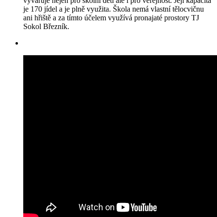
vyvařuje nejen pro školní děti ale i pro veřejnost. Její kapacita
je 170 jídel a je plně využita. Škola nemá vlastní tělocvičnu
ani hřiště a za tímto účelem využívá pronajaté prostory TJ
Sokol Březník.