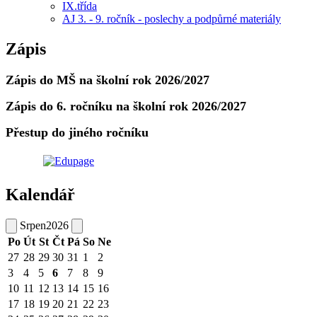
IX.třída
AJ 3. - 9. ročník - poslechy a podpůrné materiály
Zápis
Zápis do MŠ na školní rok 2026/2027
Zápis do 6. ročníku na školní rok 2026/2027
Přestup do jiného ročníku
Kalendář
Srpen
2026
Po
Út
St
Čt
Pá
So
Ne
27
28
29
30
31
1
2
3
4
5
6
7
8
9
10
11
12
13
14
15
16
17
18
19
20
21
22
23