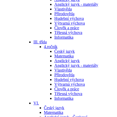
Anglický jazyk - materiály
Vlastivěda
Přírodověda
Hudební výchova
Výtvarná výchova
Člověk a práce
Tělesná výchova
Informatika
III. třída
4.ročník
Český jazyk
Matematika
Anglický jazyk
Anglický jazyk - materiály
Vlastivěda
Přírodověda
Hudební výchova
Výtvarná výchova
Člověk a práce
Tělesná výchova
Informatika
VI.
Český jazyk
Matematika