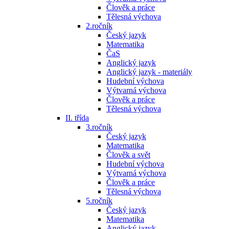
Člověk a práce
Tělesná výchova
2.ročník
Český jazyk
Matematika
ČaS
Anglický jazyk
Anglický jazyk - materiály
Hudební výchova
Výtvarná výchova
Člověk a práce
Tělesná výchova
II. třída
3.ročník
Český jazyk
Matematika
Člověk a svět
Hudební výchova
Výtvarná výchova
Člověk a práce
Tělesná výchova
5.ročník
Český jazyk
Matematika
Anglický jazyk