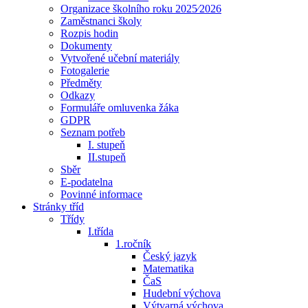
Organizace školního roku 2025⁄2026
Zaměstnanci školy
Rozpis hodin
Dokumenty
Vytvořené učební materiály
Fotogalerie
Předměty
Odkazy
Formuláře omluvenka žáka
GDPR
Seznam potřeb
I. stupeň
II.stupeň
Sběr
E-podatelna
Povinné informace
Stránky tříd
Třídy
I.třída
1.ročník
Český jazyk
Matematika
ČaS
Hudební výchova
Výtvarná výchova