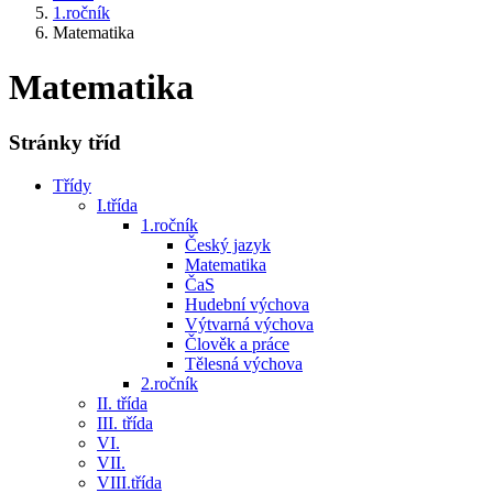
1.ročník
Matematika
Matematika
Stránky tříd
Třídy
I.třída
1.ročník
Český jazyk
Matematika
ČaS
Hudební výchova
Výtvarná výchova
Člověk a práce
Tělesná výchova
2.ročník
II. třída
III. třída
VI.
VII.
VIII.třída