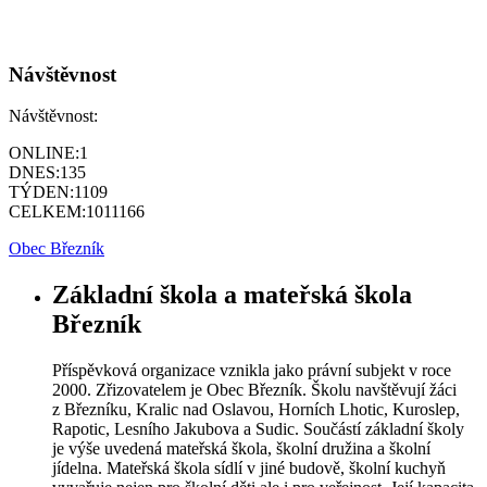
Návštěvnost
Návštěvnost:
ONLINE:
1
DNES:
135
TÝDEN:
1109
CELKEM:
1011166
Obec Březník
Základní škola a mateřská škola
Březník
Příspěvková organizace vznikla jako právní subjekt v roce
2000. Zřizovatelem je Obec Březník. Školu navštěvují žáci
z Březníku, Kralic nad Oslavou, Horních Lhotic, Kuroslep,
Rapotic, Lesního Jakubova a Sudic. Součástí základní školy
je výše uvedená mateřská škola, školní družina a školní
jídelna. Mateřská škola sídlí v jiné budově, školní kuchyň