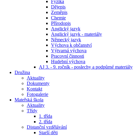
Fyzika
Dějepis
Zeměpis
Chemie
Přírodopis
Anglický jazyk
Anglický jazyk - materiály
Německý jazyk
Výchova k občanství
Výtvarná výchova
Pracovní činnosti
Hudební výchova
AJ 3. - 9. ročník - poslechy a podpůrné materiály
Družina
Aktuality
Dokumenty
Kontakt
Fotogalerie
Mateřská škola
Aktuality
Třídy
1. třída
2. třída
Distanční vzdělávání
Starší děti