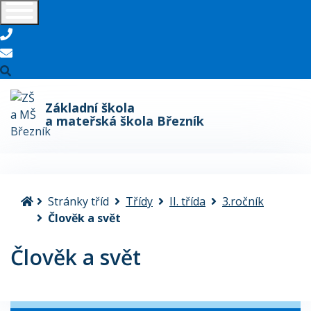
telefon
e-mail
Základní škola
a mateřská škola Březník
Úvodní stránka
Stránky tříd
Třídy
II. třída
3.ročník
Člověk a svět
Člověk a svět