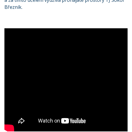
a za tímto účelem využívá pronajaté prostory TJ Sokol
Březník.