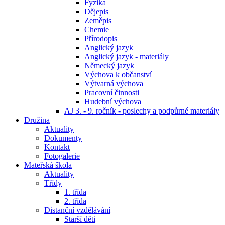
Fyzika
Dějepis
Zeměpis
Chemie
Přírodopis
Anglický jazyk
Anglický jazyk - materiály
Německý jazyk
Výchova k občanství
Výtvarná výchova
Pracovní činnosti
Hudební výchova
AJ 3. - 9. ročník - poslechy a podpůrné materiály
Družina
Aktuality
Dokumenty
Kontakt
Fotogalerie
Mateřská škola
Aktuality
Třídy
1. třída
2. třída
Distanční vzdělávání
Starší děti