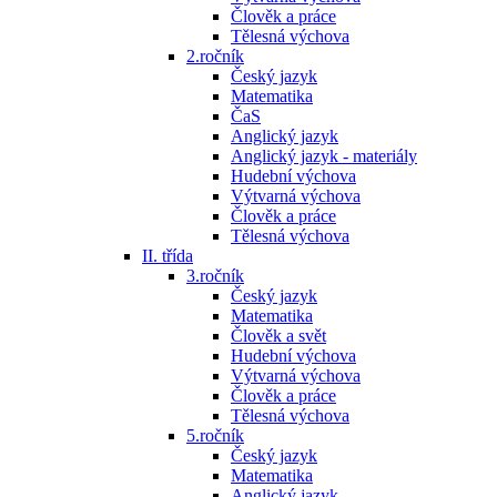
Člověk a práce
Tělesná výchova
2.ročník
Český jazyk
Matematika
ČaS
Anglický jazyk
Anglický jazyk - materiály
Hudební výchova
Výtvarná výchova
Člověk a práce
Tělesná výchova
II. třída
3.ročník
Český jazyk
Matematika
Člověk a svět
Hudební výchova
Výtvarná výchova
Člověk a práce
Tělesná výchova
5.ročník
Český jazyk
Matematika
Anglický jazyk