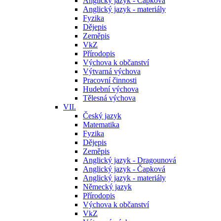
Anglický jazyk - Čapková
Anglický jazyk - materiály
Fyzika
Dějepis
Zeměpis
VkZ
Přírodopis
Výchova k občanství
Výtvarná výchova
Pracovní činnosti
Hudební výchova
Tělesná výchova
VII.
Český jazyk
Matematika
Fyzika
Dějepis
Zeměpis
Anglický jazyk - Dragounová
Anglický jazyk - Čapková
Anglický jazyk - materiály
Německý jazyk
Přírodopis
Výchova k občanství
VkZ