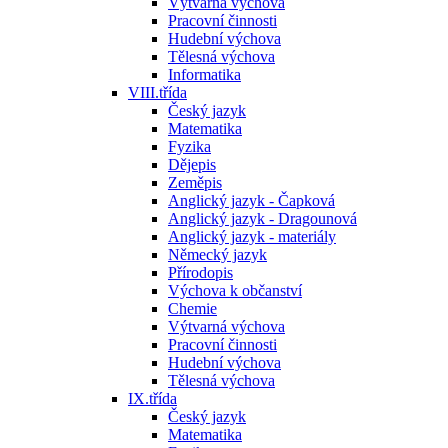
Výtvarná výchova
Pracovní činnosti
Hudební výchova
Tělesná výchova
Informatika
VIII.třída
Český jazyk
Matematika
Fyzika
Dějepis
Zeměpis
Anglický jazyk - Čapková
Anglický jazyk - Dragounová
Anglický jazyk - materiály
Německý jazyk
Přírodopis
Výchova k občanství
Chemie
Výtvarná výchova
Pracovní činnosti
Hudební výchova
Tělesná výchova
IX.třída
Český jazyk
Matematika