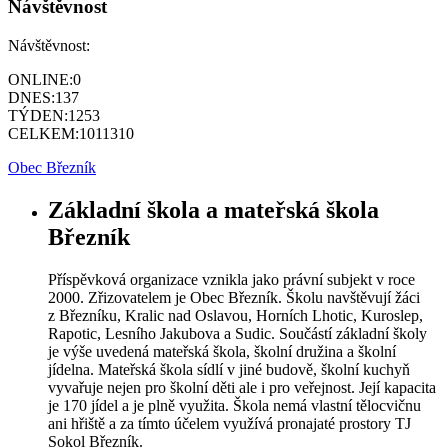
Návštěvnost
Návštěvnost:
ONLINE:
0
DNES:
137
TÝDEN:
1253
CELKEM:
1011310
Obec Březník
Základní škola a mateřská škola
Březník
Příspěvková organizace vznikla jako právní subjekt v roce
2000. Zřizovatelem je Obec Březník. Školu navštěvují žáci
z Březníku, Kralic nad Oslavou, Horních Lhotic, Kuroslep,
Rapotic, Lesního Jakubova a Sudic. Součástí základní školy
je výše uvedená mateřská škola, školní družina a školní
jídelna. Mateřská škola sídlí v jiné budově, školní kuchyň
vyvařuje nejen pro školní děti ale i pro veřejnost. Její kapacita
je 170 jídel a je plně využita. Škola nemá vlastní tělocvičnu
ani hřiště a za tímto účelem využívá pronajaté prostory TJ
Sokol Březník.