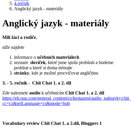
4.ročník
Anglický jazyk - materiály
Anglický jazyk - materiály
Milí žáci a rodiče
,
níže najdete
informace o
učebních materiálech
seznam
slovíček
, které jsme spolu probírali a budeme
probírat a které si doma trénujte
stránky
, kde je možné procvičovat angličtinu
3. - 5. ročník - Chit Chat 1. a 2. díl
Zde naleznete
audio
k učebnicím
Chit Chat 1. a 2. díl
https://elt.oup.com/general_content/cz/kestazeni/audio_nahravky/chit
cc=cz&selLanguage=cs&mode=hub
Vocabulary review Chit Chat 1. a 2.díl, Bloggers 1