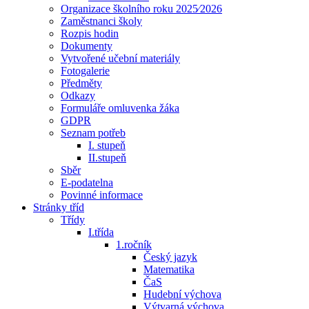
Organizace školního roku 2025⁄2026
Zaměstnanci školy
Rozpis hodin
Dokumenty
Vytvořené učební materiály
Fotogalerie
Předměty
Odkazy
Formuláře omluvenka žáka
GDPR
Seznam potřeb
I. stupeň
II.stupeň
Sběr
E-podatelna
Povinné informace
Stránky tříd
Třídy
I.třída
1.ročník
Český jazyk
Matematika
ČaS
Hudební výchova
Výtvarná výchova