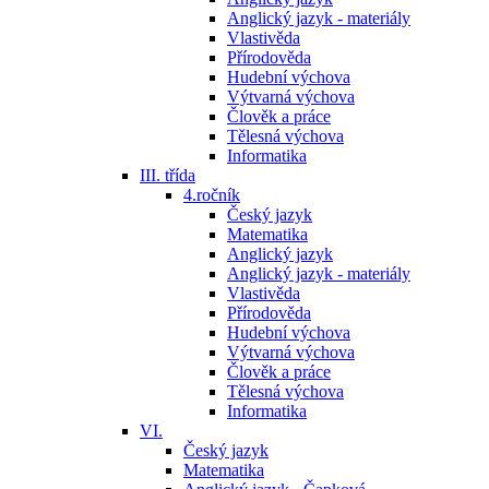
Anglický jazyk - materiály
Vlastivěda
Přírodověda
Hudební výchova
Výtvarná výchova
Člověk a práce
Tělesná výchova
Informatika
III. třída
4.ročník
Český jazyk
Matematika
Anglický jazyk
Anglický jazyk - materiály
Vlastivěda
Přírodověda
Hudební výchova
Výtvarná výchova
Člověk a práce
Tělesná výchova
Informatika
VI.
Český jazyk
Matematika