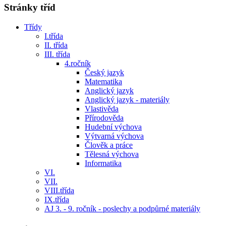
Stránky tříd
Třídy
I.třída
II. třída
III. třída
4.ročník
Český jazyk
Matematika
Anglický jazyk
Anglický jazyk - materiály
Vlastivěda
Přírodověda
Hudební výchova
Výtvarná výchova
Člověk a práce
Tělesná výchova
Informatika
VI.
VII.
VIII.třída
IX.třída
AJ 3. - 9. ročník - poslechy a podpůrné materiály