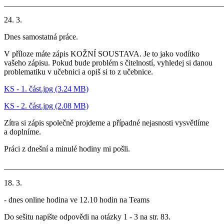
_______________________________________________________
24. 3.
Dnes samostatná práce.
V příloze máte zápis KOŽNÍ SOUSTAVA. Je to jako vodítko
vašeho zápisu. Pokud bude problém s čitelností, vyhledej si danou
problematiku v učebnici a opiš si to z učebnice.
KS - 1. část.jpg (3.24 MB)
KS - 2. část.jpg (2.08 MB)
Zítra si zápis společně projdeme a případné nejasnosti vysvětlíme
a doplníme.
Práci z dnešní a minulé hodiny mi pošli.
_______________________________________________________
18. 3.
- dnes online hodina ve 12.10 hodin na Teams
Do sešitu napište odpovědi na otázky 1 - 3 na str. 83.