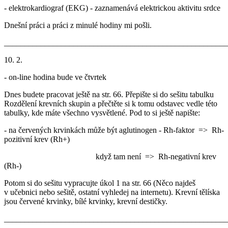
- elektrokardiograf (EKG) - zaznamenává elektrickou aktivitu srdce
Dnešní práci a práci z minulé hodiny mi pošli.
_______________________________________________________
10. 2.
- on-line hodina bude ve čtvrtek
Dnes budete pracovat ještě na str. 66. Přepište si do sešitu tabulku
Rozdělení krevních skupin a přečtěte si k tomu odstavec vedle této
tabulky, kde máte všechno vysvětlené. Pod to si ještě napište:
- na červených krvinkách může být aglutinogen - Rh-faktor => Rh-
pozitivní krev (Rh+)
když tam není => Rh-negativní krev
(Rh-)
Potom si do sešitu vypracujte úkol 1 na str. 66 (Něco najdeš
v učebnici nebo sešitě, ostatní vyhledej na internetu). Krevní tělíska
jsou červené krvinky, bílé krvinky, krevní destičky.
_______________________________________________________