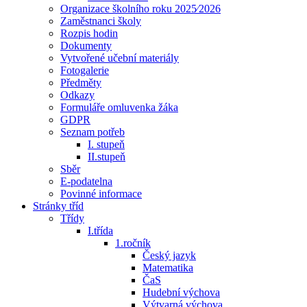
Organizace školního roku 2025⁄2026
Zaměstnanci školy
Rozpis hodin
Dokumenty
Vytvořené učební materiály
Fotogalerie
Předměty
Odkazy
Formuláře omluvenka žáka
GDPR
Seznam potřeb
I. stupeň
II.stupeň
Sběr
E-podatelna
Povinné informace
Stránky tříd
Třídy
I.třída
1.ročník
Český jazyk
Matematika
ČaS
Hudební výchova
Výtvarná výchova