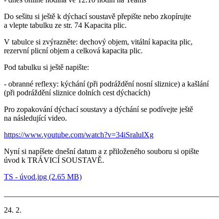
Do sešitu si ještě k dýchací soustavě přepište nebo zkopírujte
a vlepte tabulku ze str. 74 Kapacita plic.
V tabulce si zvýrazněte: dechový objem, vitální kapacita plic,
rezervní plicní objem a celková kapacita plic.
Pod tabulku si ještě napište:
- obranné reflexy: kýchání (při podráždění nosní sliznice) a kašlání
(při podráždění sliznice dolních cest dýchacích)
Pro zopakování dýchací soustavy a dýchání se podívejte ještě
na následující video.
https://www.youtube.com/watch?v=34iSralulXg
Nyní si napíšete dnešní datum a z přiloženého souboru si opište
úvod k TRÁVICÍ SOUSTAVĚ.
TS - úvod.jpg (2.65 MB)
_______________________________________________________
24. 2.