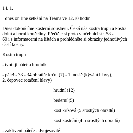
14. 1.
- dnes on-line setkání na Teams ve 12.10 hodin
Dnes dokončíme kosterní soustavu. Čeká nás kostra trupu a kostra
dolní a horní končetiny. Přečtěte si proto v učebnici str. 58 -
60 i s informacemi na lištách a prohlédněte si obrázky jednotlivých
částí kostry.
Kostra trupu
- tvoří ji páteř a hrudník
- páteř - 33 - 34 obratlů: krční (7) - 1. nosič (kývání hlavy),
2. čepovec (otáčení hlavy)
hrudní (12)
bederní (5)
kost křížová (5 srostlých obratlů)
kost kostrční (4-5 srostlých obratlů)
- zakřivení páteře - dvojesovité