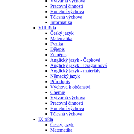
Výtvarná výchova
Pracovní činnosti
Hudební výchova
Tělesná výchova
Informatika
VIII.třída
Český jazyk
Matematika
Fyzika
Dějepis
Zeměpis
Anglický jazyk - Čapková
Anglický jazyk - Dragounová
Anglický jazyk - materiály
Německý jazyk
Přírodopis
Výchova k občanství
Chemie
Výtvarná výchova
Pracovní činnosti
Hudební výchova
Tělesná výchova
IX.třída
Český jazyk
Matematika