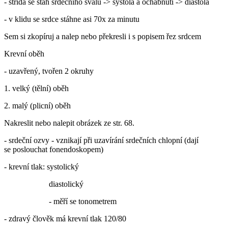
- střídá se stah srdečního svalu -> systola a ochabnutí -> diastola
- v klidu se srdce stáhne asi 70x za minutu
Sem si zkopíruj a nalep nebo překresli i s popisem řez srdcem
Krevní oběh
- uzavřený, tvořen 2 okruhy
1. velký (tělní) oběh
2. malý (plicní) oběh
Nakreslit nebo nalepit obrázek ze str. 68.
- srdeční ozvy - vznikají při uzavírání srdečních chlopní (dají
se poslouchat fonendoskopem)
- krevní tlak: systolický
diastolický
- měří se tonometrem
- zdravý člověk má krevní tlak 120/80