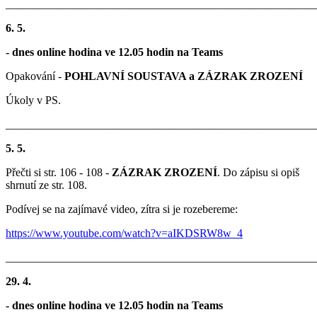
_______________________________________________________
6. 5.
- dnes online hodina ve 12.05 hodin na Teams
Opakování -
POHLAVNÍ SOUSTAVA a ZÁZRAK ZROZENÍ
Úkoly v PS.
_______________________________________________________
5. 5.
Přečti si str. 106 - 108 -
ZÁZRAK ZROZENÍ
. Do zápisu si opiš
shrnutí ze str. 108.
Podívej se na zajímavé video, zítra si je rozebereme:
https://www.youtube.com/watch?v=aIKDSRW8w_4
_______________________________________________________
29. 4.
- dnes online hodina ve 12.05 hodin na Teams