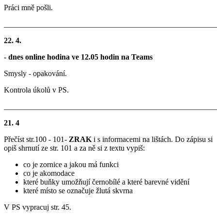
Práci mně pošli.
_______________________________________________________
22. 4.
- dnes online hodina ve 12.05 hodin na Teams
Smysly - opakování.
Kontrola úkolů v PS.
_______________________________________________________
21. 4
Přečíst str.100 - 101-
ZRAK
i s informacemi na lištách. Do zápisu si
opiš shrnutí ze str. 101 a za ně si z textu vypiš:
co je zornice a jakou má funkci
co je akomodace
které buňky umožňují černobílé a které barevné vidění
které místo se označuje žlutá skvrna
V PS vypracuj str. 45.