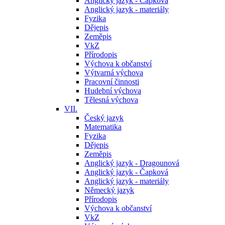
Anglický jazyk - Čapková
Anglický jazyk - materiály
Fyzika
Dějepis
Zeměpis
VkZ
Přírodopis
Výchova k občanství
Výtvarná výchova
Pracovní činnosti
Hudební výchova
Tělesná výchova
VII.
Český jazyk
Matematika
Fyzika
Dějepis
Zeměpis
Anglický jazyk - Dragounová
Anglický jazyk - Čapková
Anglický jazyk - materiály
Německý jazyk
Přírodopis
Výchova k občanství
VkZ