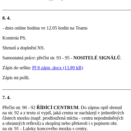
_______________________________________________________
8. 4.
- dnes online hodina ve 12.05 hodin na Teams
Kontrola PS.
Shrnutí a doplnění NS.
Samostatná práce: přečíst str. 93 - 95 -
NOSITELÉ SIGNÁLŮ
.
Zápis do sešitu:
Př 8 zápis .docx (13.89 kB)
Zápis mi pošli.
_______________________________________________________
7. 4.
Přečíst str. 90 - 92
ŘÍDÍCÍ CENTRUM
. Do zápisu opiš shrnutí
na str. 92 a z textu si vypiš, jaká centra se nacházejí v jednotlivých
částech mozku (např. prodloužená mícha - centra nepodmíněných
a obranných reflexů) a zkopíruj nebo překresli i s popisem obr.
na str. 91 - Laloky koncového mozku s centry.