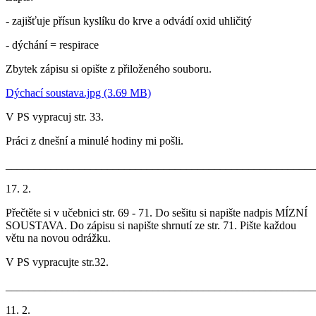
- zajišťuje přísun kyslíku do krve a odvádí oxid uhličitý
- dýchání = respirace
Zbytek zápisu si opište z přiloženého souboru.
Dýchací soustava.jpg (3.69 MB)
V PS vypracuj str. 33.
Práci z dnešní a minulé hodiny mi pošli.
_______________________________________________________
17. 2.
Přečtěte si v učebnici str. 69 - 71. Do sešitu si napište nadpis MÍZNÍ
SOUSTAVA. Do zápisu si napište shrnutí ze str. 71. Pište každou
větu na novou odrážku.
V PS vypracujte str.32.
_______________________________________________________
11. 2.