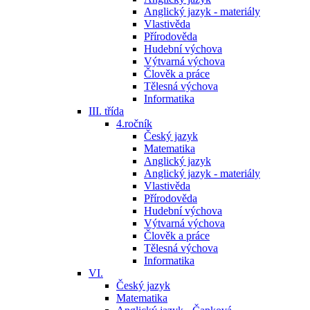
Anglický jazyk - materiály
Vlastivěda
Přírodověda
Hudební výchova
Výtvarná výchova
Člověk a práce
Tělesná výchova
Informatika
III. třída
4.ročník
Český jazyk
Matematika
Anglický jazyk
Anglický jazyk - materiály
Vlastivěda
Přírodověda
Hudební výchova
Výtvarná výchova
Člověk a práce
Tělesná výchova
Informatika
VI.
Český jazyk
Matematika