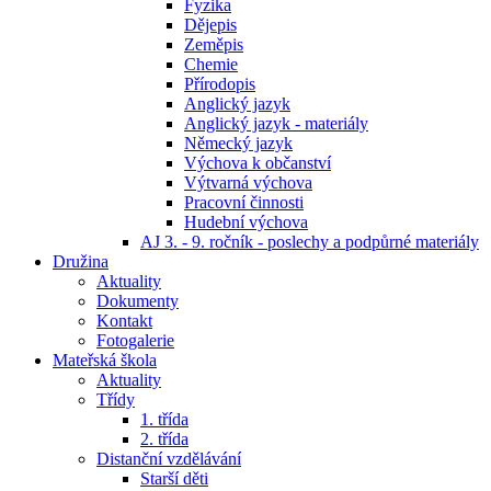
Fyzika
Dějepis
Zeměpis
Chemie
Přírodopis
Anglický jazyk
Anglický jazyk - materiály
Německý jazyk
Výchova k občanství
Výtvarná výchova
Pracovní činnosti
Hudební výchova
AJ 3. - 9. ročník - poslechy a podpůrné materiály
Družina
Aktuality
Dokumenty
Kontakt
Fotogalerie
Mateřská škola
Aktuality
Třídy
1. třída
2. třída
Distanční vzdělávání
Starší děti