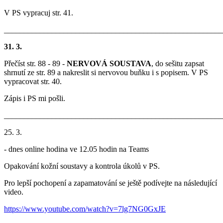
V PS vypracuj str. 41.
_______________________________________________________
31. 3.
Přečíst str. 88 - 89 -
NERVOVÁ SOUSTAVA
, do sešitu zapsat
shrnutí ze str. 89 a nakreslit si nervovou buňku i s popisem. V PS
vypracovat str. 40.
Zápis i PS mi pošli.
_______________________________________________________
25. 3.
- dnes online hodina ve 12.05 hodin na Teams
Opakování kožní soustavy a kontrola úkolů v PS.
Pro lepší pochopení a zapamatování se ještě podívejte na následující
video.
https://www.youtube.com/watch?v=7lg7NG0GxJE