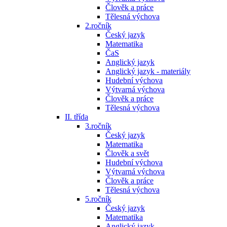
Člověk a práce
Tělesná výchova
2.ročník
Český jazyk
Matematika
ČaS
Anglický jazyk
Anglický jazyk - materiály
Hudební výchova
Výtvarná výchova
Člověk a práce
Tělesná výchova
II. třída
3.ročník
Český jazyk
Matematika
Člověk a svět
Hudební výchova
Výtvarná výchova
Člověk a práce
Tělesná výchova
5.ročník
Český jazyk
Matematika
Anglický jazyk