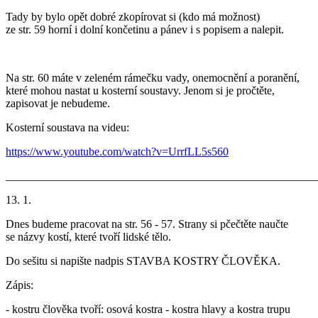
Tady by bylo opět dobré zkopírovat si (kdo má možnost)
ze str. 59 horní i dolní končetinu a pánev i s popisem a nalepit.
Na str. 60 máte v zeleném rámečku vady, onemocnění a poranění,
které mohou nastat u kosterní soustavy. Jenom si je pročtěte,
zapisovat je nebudeme.
Kosterní soustava na videu:
https://www.youtube.com/watch?v=UrrfLL5s560
_______________________________________________________
13. 1.
Dnes budeme pracovat na str. 56 - 57. Strany si pčečtěte naučte
se názvy kostí, které tvoří lidské tělo.
Do sešitu si napište nadpis STAVBA KOSTRY ČLOVĚKA.
Zápis:
- kostru člověka tvoří: osová kostra - kostra hlavy a kostra trupu