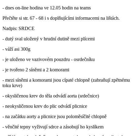
- dnes on-line hodina ve 12.05 hodin na teams
Přečtěte si str. 67 - 68 i s doplňujícími informacemi na lištách.
Nadpis: SRDCE
- dutý sval uložený v hrudní dutině mezi plícemi
- váží asi 300g
- je uloženo ve vazivovém pouzdru - osrdečníku
- je tvořeno 2 síněmi a 2 komorami
- mezi síněmi a komorami jsou cípaté chlopně (zabraňují zpětnému
toku krve)
- okysličenou krev do těla odvádí aorta (srdečnice)
- neokysličenou krev do plic odvádí plicnice
- na začátku aorty a plicnice jsou poloměsíčité chlopně
- věnčité tepny vyživují sdrce a zásobují ho kyslíkem