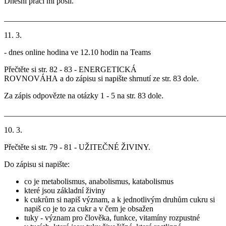
Dnešní práci mi pošli.
_______________________________________________________
11. 3.
- dnes online hodina ve 12.10 hodin na Teams
Přečtěte si str. 82 - 83 - ENERGETICKÁ
ROVNOVÁHA a do zápisu si napište shrnutí ze str. 83 dole.
Za zápis odpovězte na otázky 1 - 5 na str. 83 dole.
_______________________________________________________
10. 3.
Přečtěte si str. 79 - 81 - UŽITEČNÉ ŽIVINY.
Do zápisu si napište:
co je metabolismus, anabolismus, katabolismus
které jsou základní živiny
k cukrům si napiš význam, a k jednotlivým druhům cukru si
napiš co je to za cukr a v čem je obsažen
tuky - význam pro člověka, funkce, vitamíny rozpustné