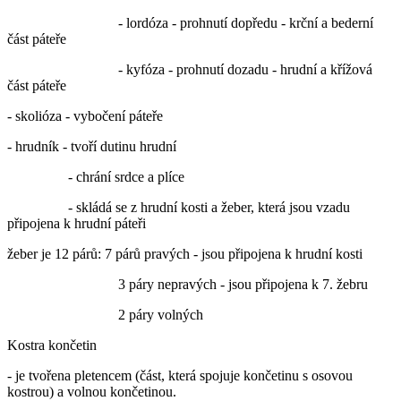
- lordóza - prohnutí dopředu - krční a bederní
část páteře
- kyfóza - prohnutí dozadu - hrudní a křížová
část páteře
- skolióza - vybočení páteře
- hrudník - tvoří dutinu hrudní
- chrání srdce a plíce
- skládá se z hrudní kosti a žeber, která jsou vzadu
připojena k hrudní páteři
žeber je 12 párů: 7 párů pravých - jsou připojena k hrudní kosti
3 páry nepravých - jsou připojena k 7. žebru
2 páry volných
Kostra končetin
- je tvořena pletencem (část, která spojuje končetinu s osovou
kostrou) a volnou končetinou.