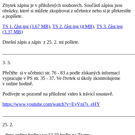
Zbytek zápisu je v přiložených souborech. Součástí zápisu jsou
obrázky, které si můžete zkopírovat z učebnice nebo si je překreslíte
a popíšete.
TS 1. část.jpg (3.67 MB)
,
TS 2. část.jpg (4 MB)
,
TS 3. část.jpg
(3.37 MB)
Dnešní zápis a zápis z 25. 2. mi pošlete.
_______________________________________________________
3. 3.
Přečtěte si v učebnici str. 76 - 83 a podle získaných informací
vypracujte v PS str. 35 - 37. Ve čtvrtek si úkoly zkontrolujeme
v online hodině.
Podívejte se pozorně na přiložené video k trávicí soustavě.
https://www.youtube.com/watch?v=EyVni7s_eHY
_______________________________________________________
25. 2.
- dnes online hodina ve 12.10 hodin na Teams