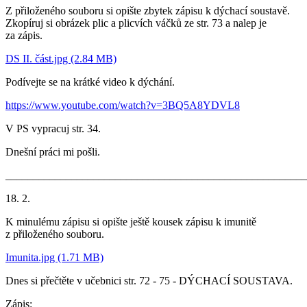
Z přiloženého souboru si opište zbytek zápisu k dýchací soustavě.
Zkopíruj si obrázek plic a plicvích váčků ze str. 73 a nalep je
za zápis.
DS II. část.jpg (2.84 MB)
Podívejte se na krátké video k dýchání.
https://www.youtube.com/watch?v=3BQ5A8YDVL8
V PS vypracuj str. 34.
Dnešní práci mi pošli.
_______________________________________________________
18. 2.
K minulému zápisu si opište ještě kousek zápisu k imunitě
z přiloženého souboru.
Imunita.jpg (1.71 MB)
Dnes si přečtěte v učebnici str. 72 - 75 - DÝCHACÍ SOUSTAVA.
Zápis: