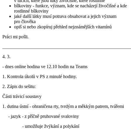
v tucích, které jsou tuky živočišné, které rostlinné
bílkoviny - funkce, význam, kde se nacházejí živočišné a kde
rostlinné bílkoviny
jaké další látky musí potrava obsahovat a jejich význam
pro člověka
opiš si nebo zkopíruj přehled nejznámějších vitamínů
Práci mi pošli.
_______________________________________________________
4. 3.
- dnes online hodina ve 12.10 hodin na Teams
1. Kontrola úkolů v PS z minulé hodiny.
2. Zápis do sešitu:
Části trávicí soustavy
1. dutina ústní - ohraničena rty, tvrdým a měkkým patrem, tvářemi
- jazyk - z příčně pruhované svaloviny
- umožňuje žvýkání a polykání