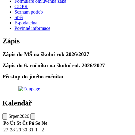
Formuláře omluvenka žáka
GDPR
Seznam potřeb
Sběr
E-podatelna
Povinné informace
Zápis
Zápis do MŠ na školní rok 2026/2027
Zápis do 6. ročníku na školní rok 2026/2027
Přestup do jiného ročníku
Kalendář
Srpen
2026
Po
Út
St
Čt
Pá
So
Ne
27
28
29
30
31
1
2