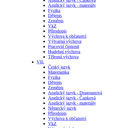
Anglický jazyk - Čapková
Anglický jazyk - materiály
Fyzika
Dějepis
Zeměpis
VkZ
Přírodopis
Výchova k občanství
Výtvarná výchova
Pracovní činnosti
Hudební výchova
Tělesná výchova
VII.
Český jazyk
Matematika
Fyzika
Dějepis
Zeměpis
Anglický jazyk - Dragounová
Anglický jazyk - Čapková
Anglický jazyk - materiály
Německý jazyk
Přírodopis
Výchova k občanství
VkZ