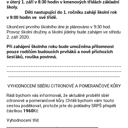
v úterý 1. září v 8:30 hodin v kmenových třídách základní
školy.
Děti nastupující do 1. ročníku zahájí školní rok
v 9:00 hodin ve své třídě.
Ukončení prvního školního dne je plánováno v 9:30 hod.
Provoz školní družiny a školní jídelny bude zahájen ve středu
2. září 2020.
Při zahájení školnho roku bude umožněna přítomnost
pouze rodičům budoucích prvňáků a nově příchozích
šesťáků, rouška povinná.
-------------------------------------------------------------------
-------------------------------------------------------------------
-----------------------------------------------------------------
VYHODNOCENÍ SBĚRU CITRONOVÉ A POMERANČOVÉ KŮRY
Rádi bychom vás informovali, že aktuálně proběhl sběr
citronové a pomerančové kůry. Chtěli bychom vám touto
cestou poděkovat, protože jste do pokladny SRPŠ přispěli
částkou
1960
Kč.
Vyhodnocení tříd