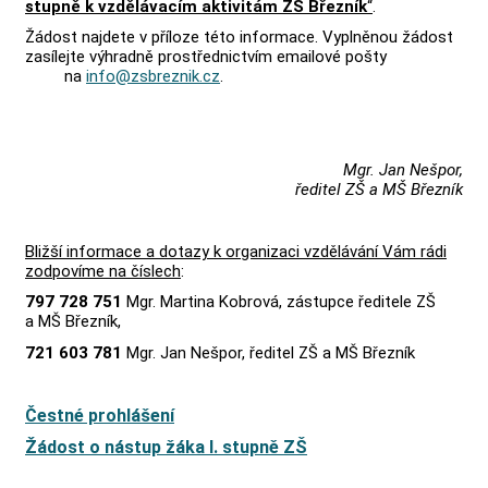
stupně k vzdělávacím aktivitám ZŠ Březník
“
.
Žádost najdete v příloze této informace. Vyplněnou žádost
zasílejte výhradně prostřednictvím emailové pošty
na
info@zsbreznik.cz
.
Mgr. Jan Nešpor,
ředitel ZŠ a MŠ Březník
Bližší informace a dotazy k organizaci vzdělávání Vám rádi
zodpovíme na číslech
:
797 728 751
Mgr. Martina Kobrová, zástupce ředitele ZŠ
a MŠ Březník,
721 603 781
Mgr. Jan Nešpor, ředitel ZŠ a MŠ Březník
Čestné prohlášení
Žádost o nástup žáka I. stupně ZŠ