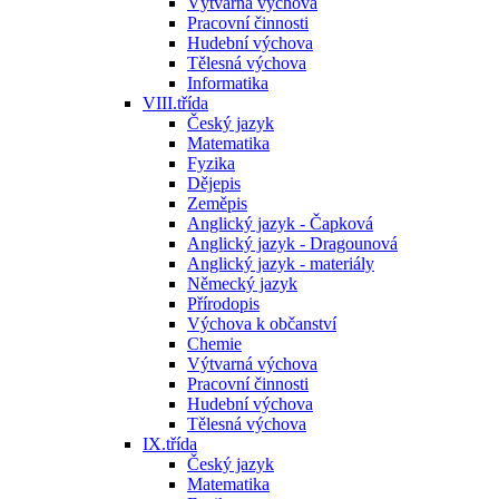
Výtvarná výchova
Pracovní činnosti
Hudební výchova
Tělesná výchova
Informatika
VIII.třída
Český jazyk
Matematika
Fyzika
Dějepis
Zeměpis
Anglický jazyk - Čapková
Anglický jazyk - Dragounová
Anglický jazyk - materiály
Německý jazyk
Přírodopis
Výchova k občanství
Chemie
Výtvarná výchova
Pracovní činnosti
Hudební výchova
Tělesná výchova
IX.třída
Český jazyk
Matematika