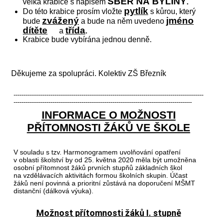
SBĚR NA BYLINY
velká krabice s nápisem
.
pytlík
Do této krabice prosím vložte
s kůrou, který
zvážený
jméno
bude
a bude na něm uvedeno
dítěte
třída
a
.
Krabice bude vybírána jednou denně.
Děkujeme za spolupráci. Kolektiv ZŠ Březník
--------------------------------------------------------------------------------------------------
--------------------------------------------------------------------------------------------
INFORMACE O MOŽNOSTI
PŘÍTOMNOSTI ŽÁKŮ VE ŠKOLE
V souladu s tzv. Harmonogramem uvolňování opatření
v oblasti školství by od 25. května 2020 měla být umožněna
osobní přítomnost žáků prvních stupňů základních škol
na vzdělávacích aktivitách formou školních skupin. Účast
žáků není povinná a prioritní zůstává na doporučení MŠMT
distanční (dálková výuka).
Možnost přítomnosti žáků I. stupně