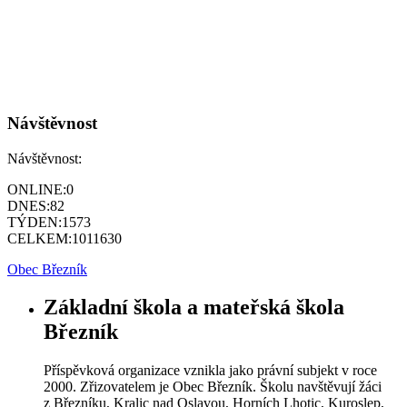
Návštěvnost
Návštěvnost:
ONLINE:
0
DNES:
82
TÝDEN:
1573
CELKEM:
1011630
Obec Březník
Základní škola a mateřská škola
Březník
Příspěvková organizace vznikla jako právní subjekt v roce
2000. Zřizovatelem je Obec Březník. Školu navštěvují žáci
z Březníku, Kralic nad Oslavou, Horních Lhotic, Kuroslep,