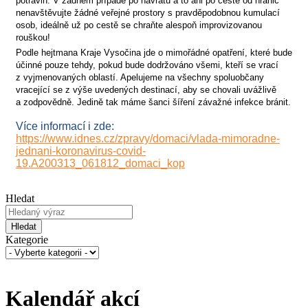
potravin. V žádném případě po návratu a to ani po cestě od hranic
nenavštěvujte žádné veřejné prostory s pravděpodobnou kumulací
osob, ideálně už po cestě se chraňte alespoň improvizovanou
rouškou!
Podle hejtmana Kraje Vysočina jde o mimořádné opatření, které bude
účinné pouze tehdy, pokud bude dodržováno všemi, kteří se vrací
z vyjmenovaných oblastí. Apelujeme na všechny spoluobčany
vracející se z výše uvedených destinací, aby se chovali uvážlivě
a zodpovědně. Jedině tak máme šanci šíření závažné infekce bránit.
Více informací i zde:
https://www.idnes.cz/zpravy/domaci/vlada-mimoradne-
jednani-koronavirus-covid-
19.A200313_061812_domaci_kop
Hledat
Hledat
Kategorie
Kalendář akcí