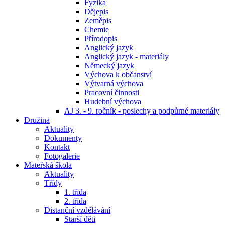
Fyzika
Dějepis
Zeměpis
Chemie
Přírodopis
Anglický jazyk
Anglický jazyk - materiály
Německý jazyk
Výchova k občanství
Výtvarná výchova
Pracovní činnosti
Hudební výchova
AJ 3. - 9. ročník - poslechy a podpůrné materiály
Družina
Aktuality
Dokumenty
Kontakt
Fotogalerie
Mateřská škola
Aktuality
Třídy
1. třída
2. třída
Distanční vzdělávání
Starší děti