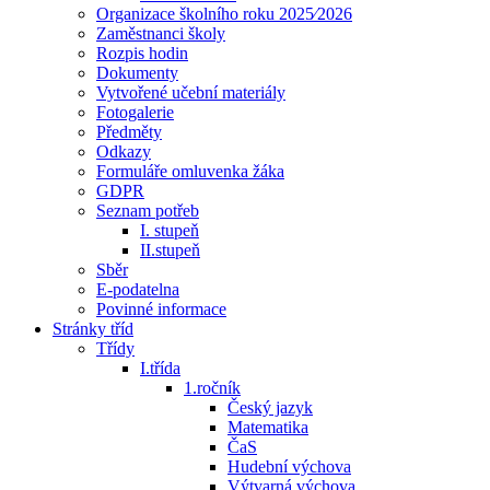
Organizace školního roku 2025⁄2026
Zaměstnanci školy
Rozpis hodin
Dokumenty
Vytvořené učební materiály
Fotogalerie
Předměty
Odkazy
Formuláře omluvenka žáka
GDPR
Seznam potřeb
I. stupeň
II.stupeň
Sběr
E-podatelna
Povinné informace
Stránky tříd
Třídy
I.třída
1.ročník
Český jazyk
Matematika
ČaS
Hudební výchova
Výtvarná výchova