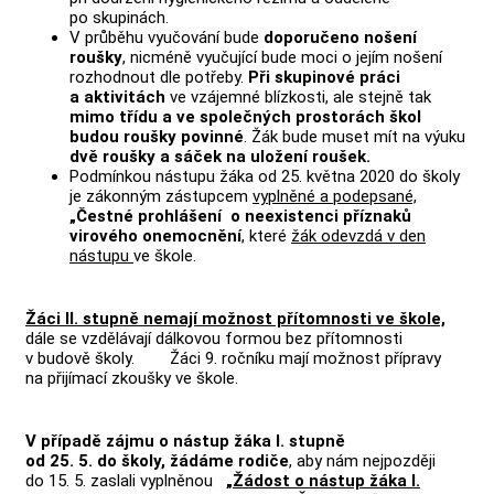
po skupinách.
V průběhu vyučování bude
doporučeno nošení
roušky
, nicméně vyučující bude moci o jejím nošení
rozhodnout dle potřeby.
Při skupinové práci
a aktivitách
ve vzájemné blízkosti, ale stejně tak
mimo třídu a ve společných prostorách škol
budou roušky povinné
. Žák bude muset mít na výuku
dvě roušky a sáček na uložení roušek.
Podmínkou nástupu žáka od 25. května 2020 do školy
je zákonným zástupcem
vyplněné a podepsané,
„Čestné prohlášení o neexistenci příznaků
virového onemocnění
, které
žák odevzdá v den
nástupu
ve škole.
Žáci II. stupně nemají možnost přítomnosti ve škole,
dále se vzdělávají dálkovou formou bez přítomnosti
v budově školy. Žáci 9. ročníku mají možnost přípravy
na přijímací zkoušky ve škole.
V případě zájmu o nástup žáka I. stupně
od 25. 5. do školy, žádáme rodiče
, aby nám nejpozději
do 15. 5. zaslali vyplněnou
„Žádost o nástup žáka I.