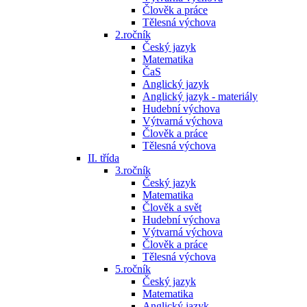
Člověk a práce
Tělesná výchova
2.ročník
Český jazyk
Matematika
ČaS
Anglický jazyk
Anglický jazyk - materiály
Hudební výchova
Výtvarná výchova
Člověk a práce
Tělesná výchova
II. třída
3.ročník
Český jazyk
Matematika
Člověk a svět
Hudební výchova
Výtvarná výchova
Člověk a práce
Tělesná výchova
5.ročník
Český jazyk
Matematika
Anglický jazyk