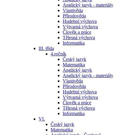
Anglický jazyk - materiály
Vlastivěda
Přírodověda
Hudební výchova
Výtvarná výchova
Člověk a práce
Tělesná výchova
Informatika
III. třída
4.ročník
Český jazyk
Matematika
Anglický jazyk
Anglický jazyk - materiály
Vlastivěda
Přírodověda
Hudební výchova
Výtvarná výchova
Člověk a práce
Tělesná výchova
Informatika
VI.
Český jazyk
Matematika