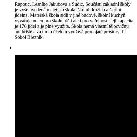
Rapotic, Lesního Jakubova a Sudic. Součástí základní školy
je výše uvedená mateřská škola, školní družina a školní
jídelna. Mateřská škola sídlí v jiné budově, školní kuchyň
vyvařuje nejen pro školní děti ale i pro veřejnost. Její kapacita
je 170 jídel a je plně využita. Škola nemá vlastní tělocvičnu
ani hřiště a za tímto účelem využívá pronajaté prostory TJ
Sokol Březník.