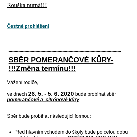
Rouška nutná!!!
Čestné prohlášení
--------------------------------------------------------------------------------------------------
--------------------------------------------------------------------------------------------
SBĚR POMERANČOVÉ KŮRY-
!!!Změna termínu!!!
Vážení rodiče,
26. 5. - 5. 6. 2020
ve dnech
bude probíhat sběr
pomerančové a citrónové kůry
.
Sběr bude probíhat následující formou:
Před hlavním vchodem do školy bude po celou dobu