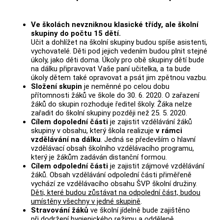
Ve školách nevzniknou klasické třídy, ale školní
skupiny do počtu 15 dětí.
Učit a dohlížet na školní skupiny budou spíše asistenti,
vychovatelé. Děti pod jejich vedením budou plnit stejné
úkoly, jako děti doma. Úkoly pro obě skupiny dětí bude
na dálku připravovat Vaše paní učitelka, a ta bude
úkoly dětem také opravovat a psát jim zpětnou vazbu.
Složení skupin
je neměnné po celou dobu
přítomnosti žáků ve škole do 30. 6. 2020. O zařazení
žáků do skupin rozhoduje ředitel školy. Žáka nelze
zařadit do školní skupiny později než 25. 5. 2020.
Cílem dopolední části
je zajistit vzdělávání žáků
skupiny v obsahu, který škola realizuje
v rámci
vzdělávání na dálku
. Jedná se především o hlavní
vzdělávací obsah školního vzdělávacího programu,
který je žákům zadáván distanční formou.
Cílem odpolední části
je zajistit zájmové vzdělávání
žáků. Obsah vzdělávání odpolední části přiměřeně
vychází ze vzdělávacího obsahu ŠVP školní družiny.
Děti, které budou zůstávat na odpolední část, budou
umístěny všechny v jedné skupině
.
Stravování žáků
ve školní jídelně bude zajištěno
při dodržení hygienického režimu a odděleně