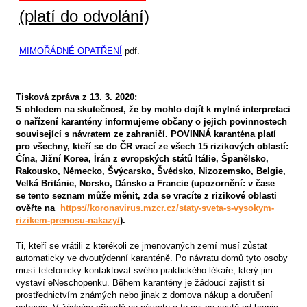
(platí do odvolání)
MIMOŘÁDNÉ OPATŘENÍ
pdf.
Tisková zpráva z 13. 3. 2020:
S ohledem na skutečnost, že by mohlo dojít k mylné interpretaci
o nařízení karantény informujeme občany o jejich povinnostech
související s návratem ze zahraničí. POVINNÁ karanténa platí
pro všechny, kteří se do ČR vrací ze všech 15 rizikových oblastí:
Čína, Jižní Korea, Írán z evropských států Itálie, Španělsko,
Rakousko, Německo, Švýcarsko, Švédsko, Nizozemsko, Belgie,
Velká Británie, Norsko, Dánsko a Francie (upozornění: v čase
se tento seznam může měnit, zda se vracíte z rizikové oblasti
ověřte na
https://koronavirus.mzcr.cz/staty-sveta-s-vysokym-
rizikem-prenosu-nakazy/
).
Ti, kteří se vrátili z kterékoli ze jmenovaných zemí musí zůstat
automaticky ve dvoutýdenní karanténě. Po návratu domů tyto osoby
musí telefonicky kontaktovat svého praktického lékaře, který jim
vystaví eNeschopenku. Během karantény je žádoucí zajistit si
prostřednictvím známých nebo jinak z domova nákup a doručení