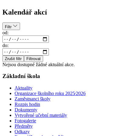
Kalendář akcí
Filtr
od:
do:
Zrušit filtr
Filtrovat
Nejsou dostupné žádné aktuální akce.
Základní škola
Aktuality
Organizace školního roku 2025⁄2026
Zaměstnanci školy
Rozpis hodin
Dokumenty
Vytvořené učební materiály
Fotogalerie
Předměty
Odkazy