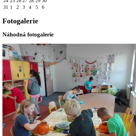
24
25
26
27
28
29
30
31
1
2
3
4
5
6
Fotogalerie
Náhodná fotogalerie