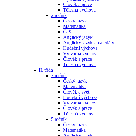
Člověk a práce
Tělesná výchova
2.ročník
Český jazyk
Matematika
ČaS
Anglický jazyk
Anglický jazyk - materiály
Hudební výchova
Výtvarná výchova
Člověk a práce
Tělesná výchova
II. třída
3.ročník
Český jazyk
Matematika
Člověk a svět
Hudební výchova
Výtvarná výchova
Člověk a práce
Tělesná výchova
5.ročník
Český jazyk
Matematika
Anglický jazyk