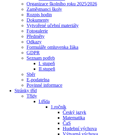
Organizace školního roku 2025⁄2026
Zaměstnanci školy
Rozpis hodin
Dokumenty
Vytvořené učební materiály
Fotogalerie
Předměty
Odkazy
Formuláře omluvenka žáka
GDPR
Seznam potřeb
I. stupeň
II.stupeň
Sběr
E-podatelna
Povinné informace
Stránky tříd
Třídy
I.třída
1.ročník
Český jazyk
Matematika
ČaS
Hudební výchova
Výtvarná výchova