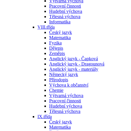
Výtvarná výchova
Pracovní činnosti
Hudební výchova
Tělesná výchova
Informatika
VIII.třída
Český jazyk
Matematika
Fyzika
Dějepis
Zeměpis
Anglický jazyk - Čapková
Anglický jazyk - Dragounová
Anglický jazyk - materiály
Německý jazyk
Přírodopis
Výchova k občanství
Chemie
Výtvarná výchova
Pracovní činnosti
Hudební výchova
Tělesná výchova
IX.třída
Český jazyk
Matematika