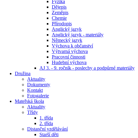
Fyzika
Dějepis
Zeměpis
Chemie
Přírodopis
Anglický jazyk
Anglický jazyk - materiály
Německý jazyk
Výchova k občanství
Výtvarná výchova
Pracovní činnosti
Hudební výchova
AJ 3. - 9. ročník - poslechy a podpůrné materiály
Družina
Aktuality
Dokumenty
Kontakt
Fotogalerie
Mateřská škola
Aktuality
Třídy
1. třída
2. třída
Distanční vzdělávání
Starší děti