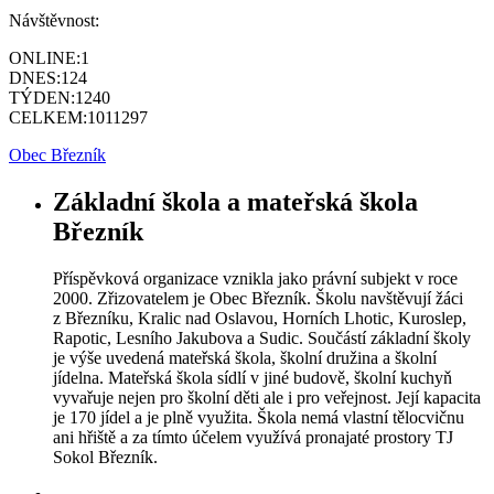
Návštěvnost:
ONLINE:
1
DNES:
124
TÝDEN:
1240
CELKEM:
1011297
Obec Březník
Základní škola a mateřská škola
Březník
Příspěvková organizace vznikla jako právní subjekt v roce
2000. Zřizovatelem je Obec Březník. Školu navštěvují žáci
z Březníku, Kralic nad Oslavou, Horních Lhotic, Kuroslep,
Rapotic, Lesního Jakubova a Sudic. Součástí základní školy
je výše uvedená mateřská škola, školní družina a školní
jídelna. Mateřská škola sídlí v jiné budově, školní kuchyň
vyvařuje nejen pro školní děti ale i pro veřejnost. Její kapacita
je 170 jídel a je plně využita. Škola nemá vlastní tělocvičnu
ani hřiště a za tímto účelem využívá pronajaté prostory TJ
Sokol Březník.