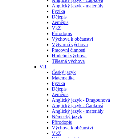
Anglický jazyk - Čapková
Anglický jazyk - materiály
Fyzika
Dějepis
Zeměpis
VkZ
Přírodopis
Výchova k občanství
Výtvarná výchova
Pracovní činnosti
Hudební výchova
Tělesná výchova
VII.
Český jazyk
Matematika
Fyzika
Dějepis
Zeměpis
Anglický jazyk - Dragounová
Anglický jazyk - Čapková
Anglický jazyk - materiály
Německý jazyk
Přírodopis
Výchova k občanství
VkZ