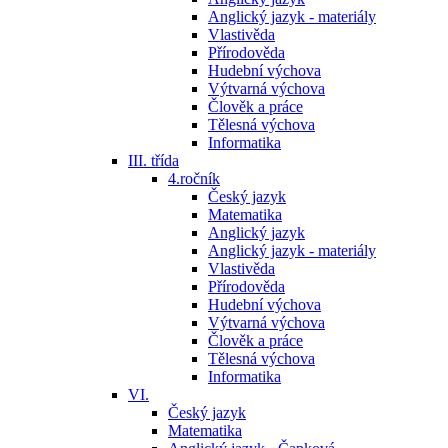
Anglický jazyk - materiály
Vlastivěda
Přírodověda
Hudební výchova
Výtvarná výchova
Člověk a práce
Tělesná výchova
Informatika
III. třída
4.ročník
Český jazyk
Matematika
Anglický jazyk
Anglický jazyk - materiály
Vlastivěda
Přírodověda
Hudební výchova
Výtvarná výchova
Člověk a práce
Tělesná výchova
Informatika
VI.
Český jazyk
Matematika