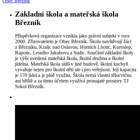
Obec Březník
Základní škola a mateřská škola
Březník
Příspěvková organizace vznikla jako právní subjekt v roce
2000. Zřizovatelem je Obec Březník. Školu navštěvují žáci
z Březníku, Kralic nad Oslavou, Horních Lhotic, Kuroslep,
Rapotic, Lesního Jakubova a Sudic. Součástí základní školy
je výše uvedená mateřská škola, školní družina a školní
jídelna. Mateřská škola sídlí v jiné budově, školní kuchyň
vyvařuje nejen pro školní děti ale i pro veřejnost. Její kapacita
je 170 jídel a je plně využita. Škola nemá vlastní tělocvičnu
ani hřiště a za tímto účelem využívá pronajaté prostory TJ
Sokol Březník.