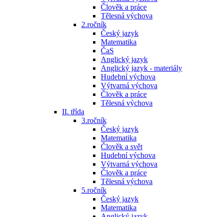
Člověk a práce
Tělesná výchova
2.ročník
Český jazyk
Matematika
ČaS
Anglický jazyk
Anglický jazyk - materiály
Hudební výchova
Výtvarná výchova
Člověk a práce
Tělesná výchova
II. třída
3.ročník
Český jazyk
Matematika
Člověk a svět
Hudební výchova
Výtvarná výchova
Člověk a práce
Tělesná výchova
5.ročník
Český jazyk
Matematika
Anglický jazyk