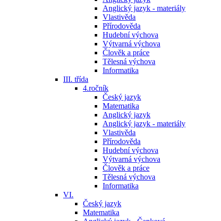
Anglický jazyk - materiály
Vlastivěda
Přírodověda
Hudební výchova
Výtvarná výchova
Člověk a práce
Tělesná výchova
Informatika
III. třída
4.ročník
Český jazyk
Matematika
Anglický jazyk
Anglický jazyk - materiály
Vlastivěda
Přírodověda
Hudební výchova
Výtvarná výchova
Člověk a práce
Tělesná výchova
Informatika
VI.
Český jazyk
Matematika