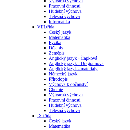
Výtvarná výchova
Pracovní činnosti
Hudební výchova
Tělesná výchova
Informatika
VIII.třída
Český jazyk
Matematika
Fyzika
Dějepis
Zeměpis
Anglický jazyk - Čapková
Anglický jazyk - Dragounová
Anglický jazyk - materiály
Německý jazyk
Přírodopis
Výchova k občanství
Chemie
Výtvarná výchova
Pracovní činnosti
Hudební výchova
Tělesná výchova
IX.třída
Český jazyk
Matematika