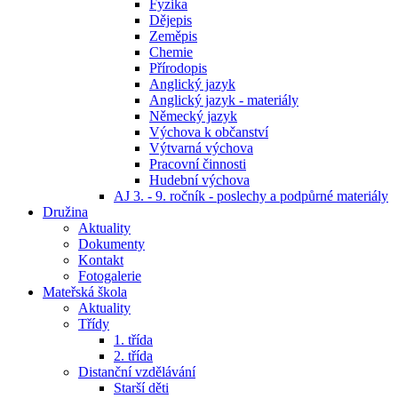
Fyzika
Dějepis
Zeměpis
Chemie
Přírodopis
Anglický jazyk
Anglický jazyk - materiály
Německý jazyk
Výchova k občanství
Výtvarná výchova
Pracovní činnosti
Hudební výchova
AJ 3. - 9. ročník - poslechy a podpůrné materiály
Družina
Aktuality
Dokumenty
Kontakt
Fotogalerie
Mateřská škola
Aktuality
Třídy
1. třída
2. třída
Distanční vzdělávání
Starší děti