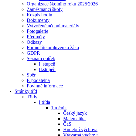
Organizace školního roku 2025⁄2026
Zaměstnanci školy
Rozpis hodin
Dokumenty
Vytvořené učební materiály
Fotogalerie
Předměty
Odkazy
Formuláře omluvenka žáka
GDPR
Seznam potřeb
I. stupeň
II.stupeň
Sběr
E-podatelna
Povinné informace
Stránky tříd
Třídy
I.třída
1.ročník
Český jazyk
Matematika
ČaS
Hudební výchova
Výtvarná výchova