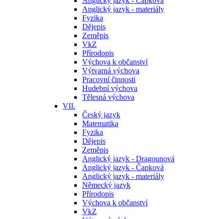
Anglický jazyk - Čapková
Anglický jazyk - materiály
Fyzika
Dějepis
Zeměpis
VkZ
Přírodopis
Výchova k občanství
Výtvarná výchova
Pracovní činnosti
Hudební výchova
Tělesná výchova
VII.
Český jazyk
Matematika
Fyzika
Dějepis
Zeměpis
Anglický jazyk - Dragounová
Anglický jazyk - Čapková
Anglický jazyk - materiály
Německý jazyk
Přírodopis
Výchova k občanství
VkZ