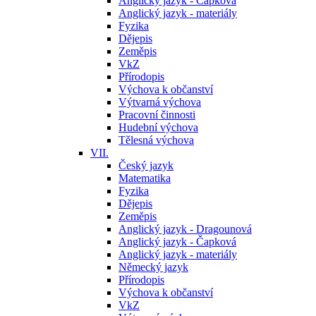
Anglický jazyk - Čapková
Anglický jazyk - materiály
Fyzika
Dějepis
Zeměpis
VkZ
Přírodopis
Výchova k občanství
Výtvarná výchova
Pracovní činnosti
Hudební výchova
Tělesná výchova
VII.
Český jazyk
Matematika
Fyzika
Dějepis
Zeměpis
Anglický jazyk - Dragounová
Anglický jazyk - Čapková
Anglický jazyk - materiály
Německý jazyk
Přírodopis
Výchova k občanství
VkZ