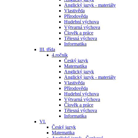
Anglický jazyk - materiály
Vlastivěda
Přírodověda
Hudební výchova
Výtvarná výchova
Člověk a práce
Tělesná výchova
Informatika
III. třída
4.ročník
Český jazyk
Matematika
Anglický jazyk
Anglický jazyk - materiály
Vlastivěda
Přírodověda
Hudební výchova
Výtvarná výchova
Člověk a práce
Tělesná výchova
Informatika
VI.
Český jazyk
Matematika