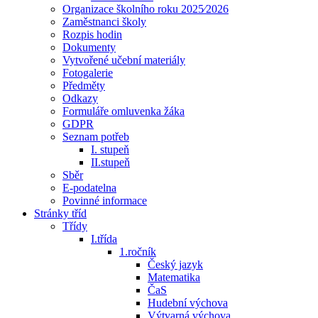
Organizace školního roku 2025⁄2026
Zaměstnanci školy
Rozpis hodin
Dokumenty
Vytvořené učební materiály
Fotogalerie
Předměty
Odkazy
Formuláře omluvenka žáka
GDPR
Seznam potřeb
I. stupeň
II.stupeň
Sběr
E-podatelna
Povinné informace
Stránky tříd
Třídy
I.třída
1.ročník
Český jazyk
Matematika
ČaS
Hudební výchova
Výtvarná výchova