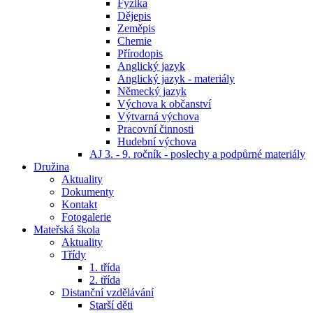
Fyzika
Dějepis
Zeměpis
Chemie
Přírodopis
Anglický jazyk
Anglický jazyk - materiály
Německý jazyk
Výchova k občanství
Výtvarná výchova
Pracovní činnosti
Hudební výchova
AJ 3. - 9. ročník - poslechy a podpůrné materiály
Družina
Aktuality
Dokumenty
Kontakt
Fotogalerie
Mateřská škola
Aktuality
Třídy
1. třída
2. třída
Distanční vzdělávání
Starší děti