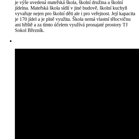
je výše uvedená mateřská škola, školní družina a školní
jídelna. Mateřská škola sídlí v jiné budově, školní kuchyň
vyvařuje nejen pro školní děti ale i pro veřejnost. Její kapacita
je 170 jídel a je plně využita. Škola nemá vlastní tělocvičnu
ani hřiště a za tímto účelem využívá pronajaté prostory TJ
Sokol Březník.