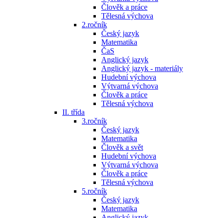
Člověk a práce
Tělesná výchova
2.ročník
Český jazyk
Matematika
ČaS
Anglický jazyk
Anglický jazyk - materiály
Hudební výchova
Výtvarná výchova
Člověk a práce
Tělesná výchova
II. třída
3.ročník
Český jazyk
Matematika
Člověk a svět
Hudební výchova
Výtvarná výchova
Člověk a práce
Tělesná výchova
5.ročník
Český jazyk
Matematika
Anglický jazyk