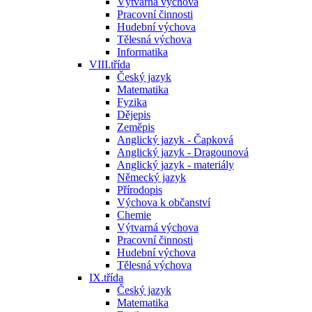
Výtvarná výchova
Pracovní činnosti
Hudební výchova
Tělesná výchova
Informatika
VIII.třída
Český jazyk
Matematika
Fyzika
Dějepis
Zeměpis
Anglický jazyk - Čapková
Anglický jazyk - Dragounová
Anglický jazyk - materiály
Německý jazyk
Přírodopis
Výchova k občanství
Chemie
Výtvarná výchova
Pracovní činnosti
Hudební výchova
Tělesná výchova
IX.třída
Český jazyk
Matematika