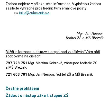
Žádost najdete v příloze této informace. Vyplněnou žádost
zasílejte výhradně prostřednictvím emailové pošty
na
info@zsbreznik.cz
.
Mgr. Jan Nešpor,
ředitel ZŠ a MŠ Březník
Bližší informace a dotazy k organizaci vzdělávání Vám rádi
zodpovíme na číslech
:
797 728 751
Mgr. Martina Kobrová, zástupce ředitele ZŠ
a MŠ Březník,
721 603 781
Mgr. Jan Nešpor, ředitel ZŠ a MŠ Březník
Čestné prohlášení
Žádost o nástup žáka I. stupně ZŠ