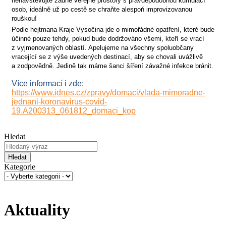
nenavštěvujte žádné veřejné prostory s pravděpodobnou kumulací
osob, ideálně už po cestě se chraňte alespoň improvizovanou
rouškou!
Podle hejtmana Kraje Vysočina jde o mimořádné opatření, které bude
účinné pouze tehdy, pokud bude dodržováno všemi, kteří se vrací
z vyjmenovaných oblastí. Apelujeme na všechny spoluobčany
vracející se z výše uvedených destinací, aby se chovali uvážlivě
a zodpovědně. Jedině tak máme šanci šíření závažné infekce bránit.
Více informací i zde:
https://www.idnes.cz/zpravy/domaci/vlada-mimoradne-
jednani-koronavirus-covid-
19.A200313_061812_domaci_kop
Hledat
Hledat
Kategorie
Aktuality