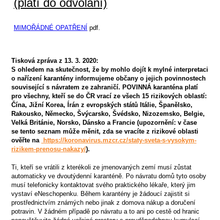
(platí do odvolání)
MIMOŘÁDNÉ OPATŘENÍ
pdf.
Tisková zpráva z 13. 3. 2020:
S ohledem na skutečnost, že by mohlo dojít k mylné interpretaci
o nařízení karantény informujeme občany o jejich povinnostech
související s návratem ze zahraničí. POVINNÁ karanténa platí
pro všechny, kteří se do ČR vrací ze všech 15 rizikových oblastí:
Čína, Jižní Korea, Írán z evropských států Itálie, Španělsko,
Rakousko, Německo, Švýcarsko, Švédsko, Nizozemsko, Belgie,
Velká Británie, Norsko, Dánsko a Francie (upozornění: v čase
se tento seznam může měnit, zda se vracíte z rizikové oblasti
ověřte na
https://koronavirus.mzcr.cz/staty-sveta-s-vysokym-
rizikem-prenosu-nakazy/
).
Ti, kteří se vrátili z kterékoli ze jmenovaných zemí musí zůstat
automaticky ve dvoutýdenní karanténě. Po návratu domů tyto osoby
musí telefonicky kontaktovat svého praktického lékaře, který jim
vystaví eNeschopenku. Během karantény je žádoucí zajistit si
prostřednictvím známých nebo jinak z domova nákup a doručení
potravin. V žádném případě po návratu a to ani po cestě od hranic