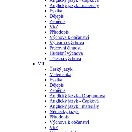
Anglický jazyk - Čapková
Anglický jazyk - materiály
Fyzika
Dějepis
Zeměpis
VkZ
Přírodopis
Výchova k občanství
Výtvarná výchova
Pracovní činnosti
Hudební výchova
Tělesná výchova
VII.
Český jazyk
Matematika
Fyzika
Dějepis
Zeměpis
Anglický jazyk - Dragounová
Anglický jazyk - Čapková
Anglický jazyk - materiály
Německý jazyk
Přírodopis
Výchova k občanství
VkZ