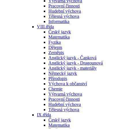
Výtvarná výchova
Pracovní činnosti
Hudební výchova
Tělesná výchova
Informatika
VIII.třída
Český jazyk
Matematika
Fyzika
Dějepis
Zeměpis
Anglický jazyk - Čapková
Anglický jazyk - Dragounová
Anglický jazyk - materiály
Německý jazyk
Přírodopis
Výchova k občanství
Chemie
Výtvarná výchova
Pracovní činnosti
Hudební výchova
Tělesná výchova
IX.třída
Český jazyk
Matematika