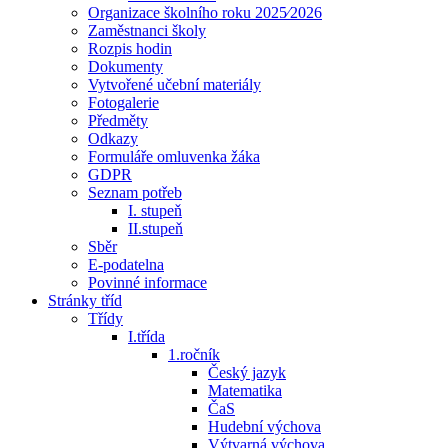
Organizace školního roku 2025⁄2026
Zaměstnanci školy
Rozpis hodin
Dokumenty
Vytvořené učební materiály
Fotogalerie
Předměty
Odkazy
Formuláře omluvenka žáka
GDPR
Seznam potřeb
I. stupeň
II.stupeň
Sběr
E-podatelna
Povinné informace
Stránky tříd
Třídy
I.třída
1.ročník
Český jazyk
Matematika
ČaS
Hudební výchova
Výtvarná výchova