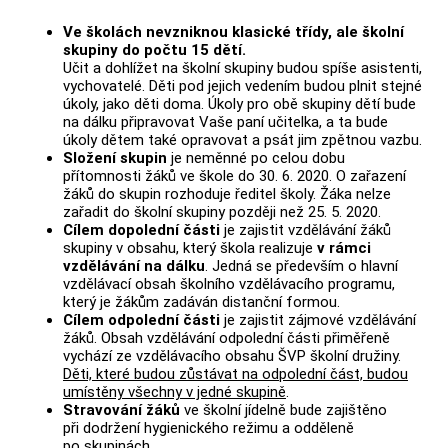
Ve školách nevzniknou klasické třídy, ale školní
skupiny do počtu 15 dětí.
Učit a dohlížet na školní skupiny budou spíše asistenti,
vychovatelé. Děti pod jejich vedením budou plnit stejné
úkoly, jako děti doma. Úkoly pro obě skupiny dětí bude
na dálku připravovat Vaše paní učitelka, a ta bude
úkoly dětem také opravovat a psát jim zpětnou vazbu.
Složení skupin
je neměnné po celou dobu
přítomnosti žáků ve škole do 30. 6. 2020. O zařazení
žáků do skupin rozhoduje ředitel školy. Žáka nelze
zařadit do školní skupiny později než 25. 5. 2020.
Cílem dopolední části
je zajistit vzdělávání žáků
skupiny v obsahu, který škola realizuje
v rámci
vzdělávání na dálku
. Jedná se především o hlavní
vzdělávací obsah školního vzdělávacího programu,
který je žákům zadáván distanční formou.
Cílem odpolední části
je zajistit zájmové vzdělávání
žáků. Obsah vzdělávání odpolední části přiměřeně
vychází ze vzdělávacího obsahu ŠVP školní družiny.
Děti, které budou zůstávat na odpolední část, budou
umístěny všechny v jedné skupině
.
Stravování žáků
ve školní jídelně bude zajištěno
při dodržení hygienického režimu a odděleně
po skupinách.