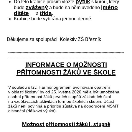
pytlík
Do této krabice prosím vložte
s kůrou, který
zvážený
jméno
bude
a bude na něm uvedeno
dítěte
třída
a
.
Krabice bude vybírána jednou denně.
Děkujeme za spolupráci. Kolektiv ZŠ Březník
--------------------------------------------------------------------------------------------------
--------------------------------------------------------------------------------------------
INFORMACE O MOŽNOSTI
PŘÍTOMNOSTI ŽÁKŮ VE ŠKOLE
V souladu s tzv. Harmonogramem uvolňování opatření
v oblasti školství by od 25. května 2020 měla být umožněna
osobní přítomnost žáků prvních stupňů základních škol
na vzdělávacích aktivitách formou školních skupin. Účast
žáků není povinná a prioritní zůstává na doporučení MŠMT
distanční (dálková výuka).
Možnost přítomnosti žáků I. stupně