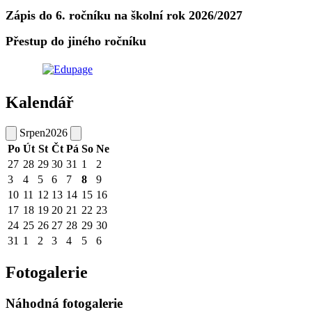
Zápis do 6. ročníku na školní rok 2026/2027
Přestup do jiného ročníku
Kalendář
Srpen
2026
Po
Út
St
Čt
Pá
So
Ne
27
28
29
30
31
1
2
3
4
5
6
7
8
9
10
11
12
13
14
15
16
17
18
19
20
21
22
23
24
25
26
27
28
29
30
31
1
2
3
4
5
6
Fotogalerie
Náhodná fotogalerie