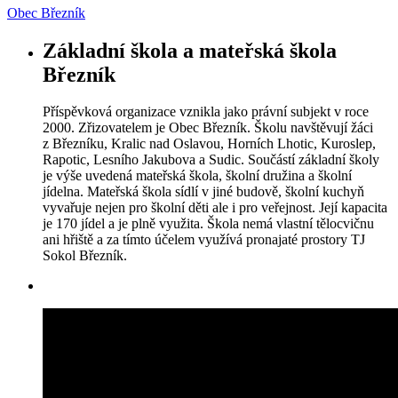
Obec Březník
Základní škola a mateřská škola
Březník
Příspěvková organizace vznikla jako právní subjekt v roce
2000. Zřizovatelem je Obec Březník. Školu navštěvují žáci
z Březníku, Kralic nad Oslavou, Horních Lhotic, Kuroslep,
Rapotic, Lesního Jakubova a Sudic. Součástí základní školy
je výše uvedená mateřská škola, školní družina a školní
jídelna. Mateřská škola sídlí v jiné budově, školní kuchyň
vyvařuje nejen pro školní děti ale i pro veřejnost. Její kapacita
je 170 jídel a je plně využita. Škola nemá vlastní tělocvičnu
ani hřiště a za tímto účelem využívá pronajaté prostory TJ
Sokol Březník.