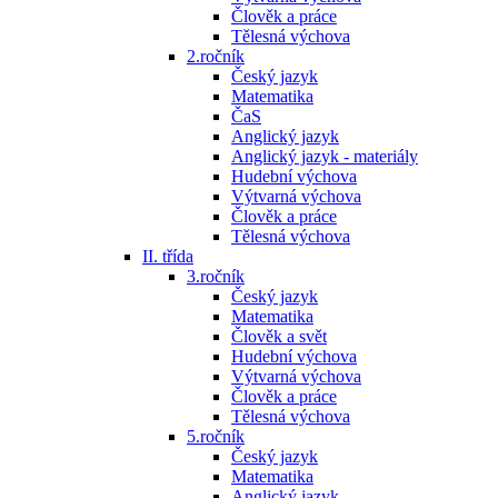
Člověk a práce
Tělesná výchova
2.ročník
Český jazyk
Matematika
ČaS
Anglický jazyk
Anglický jazyk - materiály
Hudební výchova
Výtvarná výchova
Člověk a práce
Tělesná výchova
II. třída
3.ročník
Český jazyk
Matematika
Člověk a svět
Hudební výchova
Výtvarná výchova
Člověk a práce
Tělesná výchova
5.ročník
Český jazyk
Matematika
Anglický jazyk