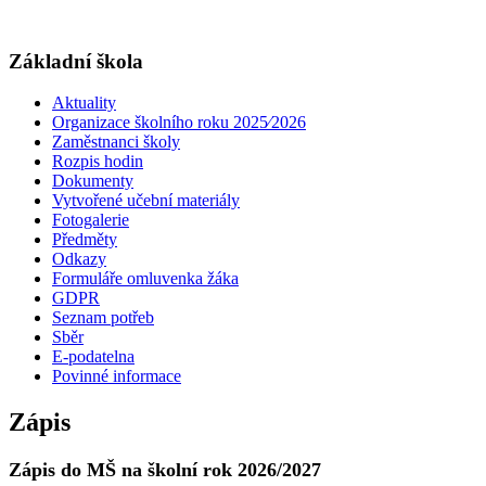
Základní škola
Aktuality
Organizace školního roku 2025⁄2026
Zaměstnanci školy
Rozpis hodin
Dokumenty
Vytvořené učební materiály
Fotogalerie
Předměty
Odkazy
Formuláře omluvenka žáka
GDPR
Seznam potřeb
Sběr
E-podatelna
Povinné informace
Zápis
Zápis do MŠ na školní rok 2026/2027