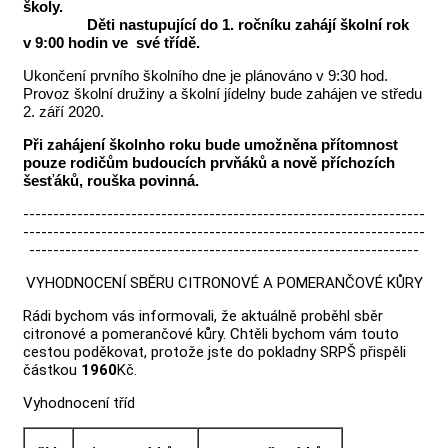
školy.
Děti nastupující do 1. ročníku zahájí školní rok
v 9:00 hodin ve své třídě.
Ukončení prvního školního dne je plánováno v 9:30 hod.
Provoz školní družiny a školní jídelny bude zahájen ve středu
2. září 2020.
Při zahájení školnho roku bude umožněna přítomnost
pouze rodičům budoucích prvňáků a nově příchozích
šesťáků, rouška povinná.
-------------------------------------------------------------------
-------------------------------------------------------------------
-----------------------------------------------------------------
VYHODNOCENÍ SBĚRU CITRONOVÉ A POMERANČOVÉ KŮRY
Rádi bychom vás informovali, že aktuálně proběhl sběr
citronové a pomerančové kůry. Chtěli bychom vám touto
cestou poděkovat, protože jste do pokladny SRPŠ přispěli
částkou
1960
Kč.
Vyhodnocení tříd