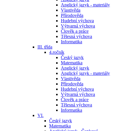
Anglický jazyk - materiály
Vlastivěda
Přírodověda
Hudební výchova
Výtvarná výchova
Člověk a práce
Tělesná výchova
Informatika
III. třída
4.ročník
Český jazyk
Matematika
Anglický jazyk
Anglický jazyk - materiály
Vlastivěda
Přírodověda
Hudební výchova
Výtvarná výchova
Člověk a práce
Tělesná výchova
Informatika
VI.
Český jazyk
Matematika