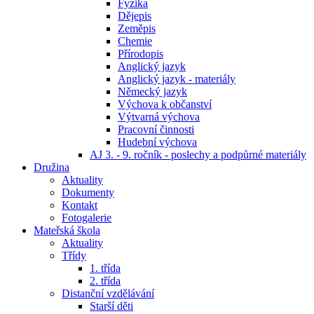
Fyzika
Dějepis
Zeměpis
Chemie
Přírodopis
Anglický jazyk
Anglický jazyk - materiály
Německý jazyk
Výchova k občanství
Výtvarná výchova
Pracovní činnosti
Hudební výchova
AJ 3. - 9. ročník - poslechy a podpůrné materiály
Družina
Aktuality
Dokumenty
Kontakt
Fotogalerie
Mateřská škola
Aktuality
Třídy
1. třída
2. třída
Distanční vzdělávání
Starší děti