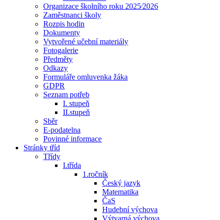
Organizace školního roku 2025⁄2026
Zaměstnanci školy
Rozpis hodin
Dokumenty
Vytvořené učební materiály
Fotogalerie
Předměty
Odkazy
Formuláře omluvenka žáka
GDPR
Seznam potřeb
I. stupeň
II.stupeň
Sběr
E-podatelna
Povinné informace
Stránky tříd
Třídy
I.třída
1.ročník
Český jazyk
Matematika
ČaS
Hudební výchova
Výtvarná výchova