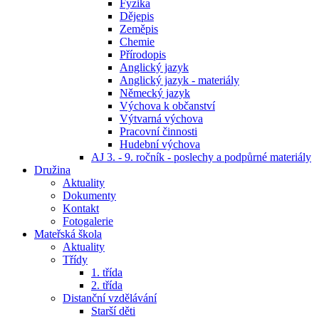
Fyzika
Dějepis
Zeměpis
Chemie
Přírodopis
Anglický jazyk
Anglický jazyk - materiály
Německý jazyk
Výchova k občanství
Výtvarná výchova
Pracovní činnosti
Hudební výchova
AJ 3. - 9. ročník - poslechy a podpůrné materiály
Družina
Aktuality
Dokumenty
Kontakt
Fotogalerie
Mateřská škola
Aktuality
Třídy
1. třída
2. třída
Distanční vzdělávání
Starší děti