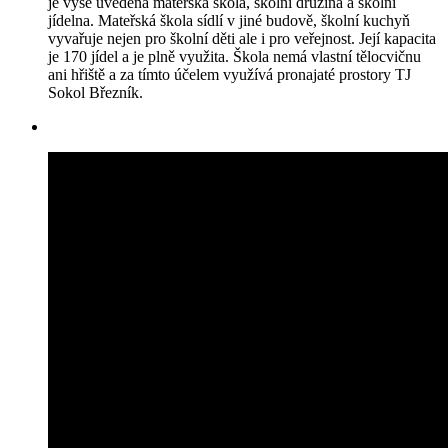
je výše uvedená mateřská škola, školní družina a školní
jídelna. Mateřská škola sídlí v jiné budově, školní kuchyň
vyvařuje nejen pro školní děti ale i pro veřejnost. Její kapacita
je 170 jídel a je plně využita. Škola nemá vlastní tělocvičnu
ani hřiště a za tímto účelem využívá pronajaté prostory TJ
Sokol Březník.