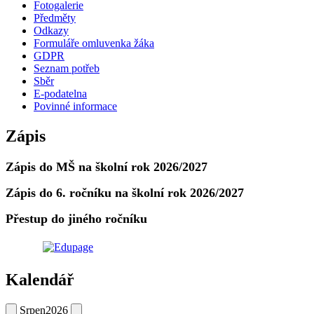
Fotogalerie
Předměty
Odkazy
Formuláře omluvenka žáka
GDPR
Seznam potřeb
Sběr
E-podatelna
Povinné informace
Zápis
Zápis do MŠ na školní rok 2026/2027
Zápis do 6. ročníku na školní rok 2026/2027
Přestup do jiného ročníku
Kalendář
Srpen
2026