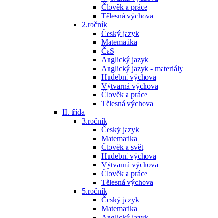
Člověk a práce
Tělesná výchova
2.ročník
Český jazyk
Matematika
ČaS
Anglický jazyk
Anglický jazyk - materiály
Hudební výchova
Výtvarná výchova
Člověk a práce
Tělesná výchova
II. třída
3.ročník
Český jazyk
Matematika
Člověk a svět
Hudební výchova
Výtvarná výchova
Člověk a práce
Tělesná výchova
5.ročník
Český jazyk
Matematika
Anglický jazyk