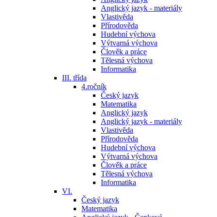
Anglický jazyk - materiály
Vlastivěda
Přírodověda
Hudební výchova
Výtvarná výchova
Člověk a práce
Tělesná výchova
Informatika
III. třída
4.ročník
Český jazyk
Matematika
Anglický jazyk
Anglický jazyk - materiály
Vlastivěda
Přírodověda
Hudební výchova
Výtvarná výchova
Člověk a práce
Tělesná výchova
Informatika
VI.
Český jazyk
Matematika