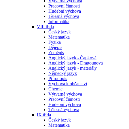
Výtvarná výchova
Pracovní činnosti
Hudební výchova
Tělesná výchova
Informatika
VIII.třída
Český jazyk
Matematika
Fyzika
Dějepis
Zeměpis
Anglický jazyk - Čapková
Anglický jazyk - Dragounová
Anglický jazyk - materiály
Německý jazyk
Přírodopis
Výchova k občanství
Chemie
Výtvarná výchova
Pracovní činnosti
Hudební výchova
Tělesná výchova
IX.třída
Český jazyk
Matematika