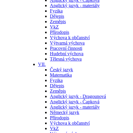
Anglický jazyk - Čapková
Anglický jazyk - materiály
Fyzika
Dějepis
Zeměpis
VkZ
Přírodopis
Výchova k občanství
Výtvarná výchova
Pracovní činnosti
Hudební výchova
Tělesná výchova
VII.
Český jazyk
Matematika
Fyzika
Dějepis
Zeměpis
Anglický jazyk - Dragounová
Anglický jazyk - Čapková
Anglický jazyk - materiály
Německý jazyk
Přírodopis
Výchova k občanství
VkZ