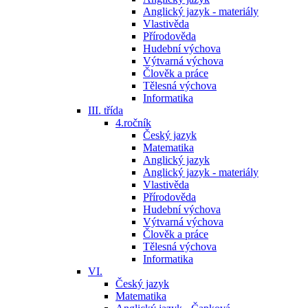
Anglický jazyk - materiály
Vlastivěda
Přírodověda
Hudební výchova
Výtvarná výchova
Člověk a práce
Tělesná výchova
Informatika
III. třída
4.ročník
Český jazyk
Matematika
Anglický jazyk
Anglický jazyk - materiály
Vlastivěda
Přírodověda
Hudební výchova
Výtvarná výchova
Člověk a práce
Tělesná výchova
Informatika
VI.
Český jazyk
Matematika