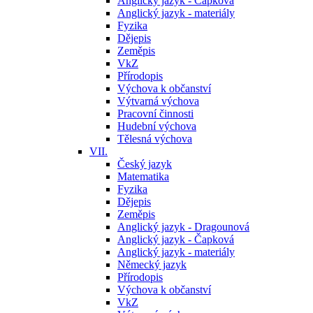
Anglický jazyk - Čapková
Anglický jazyk - materiály
Fyzika
Dějepis
Zeměpis
VkZ
Přírodopis
Výchova k občanství
Výtvarná výchova
Pracovní činnosti
Hudební výchova
Tělesná výchova
VII.
Český jazyk
Matematika
Fyzika
Dějepis
Zeměpis
Anglický jazyk - Dragounová
Anglický jazyk - Čapková
Anglický jazyk - materiály
Německý jazyk
Přírodopis
Výchova k občanství
VkZ