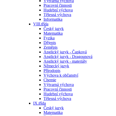
Výtvarná výchova
Pracovní činnosti
Hudební výchova
Tělesná výchova
Informatika
VIII.třída
Český jazyk
Matematika
Fyzika
Dějepis
Zeměpis
Anglický jazyk - Čapková
Anglický jazyk - Dragounová
Anglický jazyk - materiály
Německý jazyk
Přírodopis
Výchova k občanství
Chemie
Výtvarná výchova
Pracovní činnosti
Hudební výchova
Tělesná výchova
IX.třída
Český jazyk
Matematika