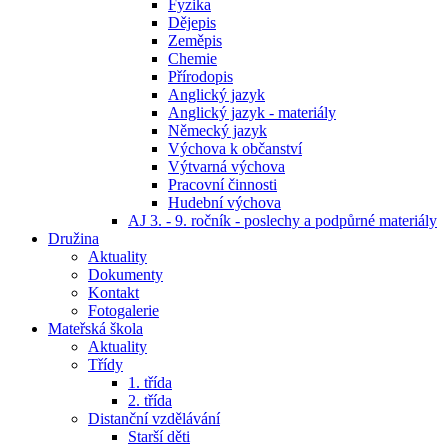
Fyzika
Dějepis
Zeměpis
Chemie
Přírodopis
Anglický jazyk
Anglický jazyk - materiály
Německý jazyk
Výchova k občanství
Výtvarná výchova
Pracovní činnosti
Hudební výchova
AJ 3. - 9. ročník - poslechy a podpůrné materiály
Družina
Aktuality
Dokumenty
Kontakt
Fotogalerie
Mateřská škola
Aktuality
Třídy
1. třída
2. třída
Distanční vzdělávání
Starší děti