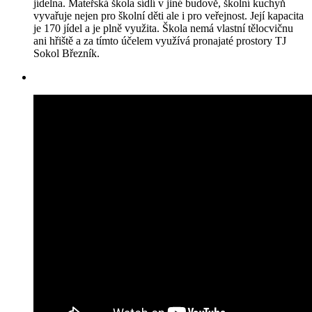
jídelna. Mateřská škola sídlí v jiné budově, školní kuchyň
vyvařuje nejen pro školní děti ale i pro veřejnost. Její kapacita
je 170 jídel a je plně využita. Škola nemá vlastní tělocvičnu
ani hřiště a za tímto účelem využívá pronajaté prostory TJ
Sokol Březník.