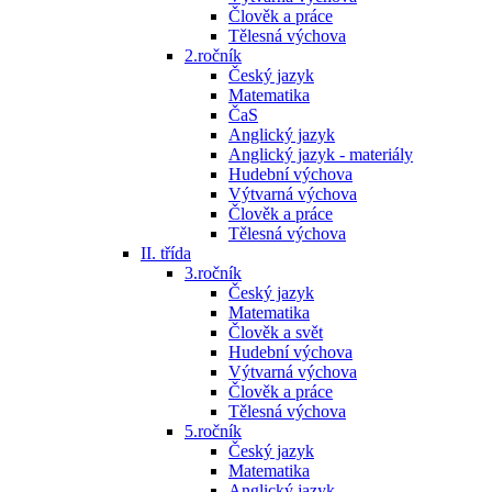
Člověk a práce
Tělesná výchova
2.ročník
Český jazyk
Matematika
ČaS
Anglický jazyk
Anglický jazyk - materiály
Hudební výchova
Výtvarná výchova
Člověk a práce
Tělesná výchova
II. třída
3.ročník
Český jazyk
Matematika
Člověk a svět
Hudební výchova
Výtvarná výchova
Člověk a práce
Tělesná výchova
5.ročník
Český jazyk
Matematika
Anglický jazyk