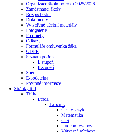
Organizace školního roku 2025⁄2026
Zaměstnanci školy
Rozpis hodin
Dokumenty
Vytvořené učební materiály
Fotogalerie
Předměty
Odkazy
Formuláře omluvenka žáka
GDPR
Seznam potřeb
I. stupeň
II.stupeň
Sběr
E-podatelna
Povinné informace
Stránky tříd
Třídy
I.třída
1.ročník
Český jazyk
Matematika
ČaS
Hudební výchova
Výtvarná výchova