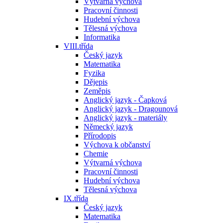
Výtvarná výchova
Pracovní činnosti
Hudební výchova
Tělesná výchova
Informatika
VIII.třída
Český jazyk
Matematika
Fyzika
Dějepis
Zeměpis
Anglický jazyk - Čapková
Anglický jazyk - Dragounová
Anglický jazyk - materiály
Německý jazyk
Přírodopis
Výchova k občanství
Chemie
Výtvarná výchova
Pracovní činnosti
Hudební výchova
Tělesná výchova
IX.třída
Český jazyk
Matematika