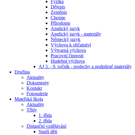
Fyzika
Dějepis
Zeměpis
Chemie
Přírodopis
Anglický jazyk
Anglický jazyk - materiály
Německý jazyk
Výchova k občanství
Výtvarná výchova
Pracovní činnosti
Hudební výchova
AJ 3. - 9. ročník - poslechy a podpůrné materiály
Družina
Aktuality
Dokumenty
Kontakt
Fotogalerie
Mateřská škola
Aktuality
Třídy
1. třída
2. třída
Distanční vzdělávání
Starší děti