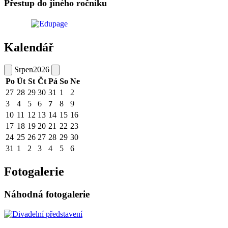
Přestup do jiného ročníku
Kalendář
Srpen
2026
Po
Út
St
Čt
Pá
So
Ne
27
28
29
30
31
1
2
3
4
5
6
7
8
9
10
11
12
13
14
15
16
17
18
19
20
21
22
23
24
25
26
27
28
29
30
31
1
2
3
4
5
6
Fotogalerie
Náhodná fotogalerie