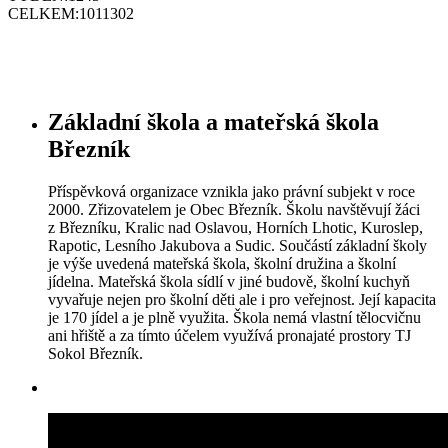
CELKEM:
1011302
Základní škola a mateřská škola
Březník
Příspěvková organizace vznikla jako právní subjekt v roce
2000. Zřizovatelem je Obec Březník. Školu navštěvují žáci
z Březníku, Kralic nad Oslavou, Horních Lhotic, Kuroslep,
Rapotic, Lesního Jakubova a Sudic. Součástí základní školy
je výše uvedená mateřská škola, školní družina a školní
jídelna. Mateřská škola sídlí v jiné budově, školní kuchyň
vyvařuje nejen pro školní děti ale i pro veřejnost. Její kapacita
je 170 jídel a je plně využita. Škola nemá vlastní tělocvičnu
ani hřiště a za tímto účelem využívá pronajaté prostory TJ
Sokol Březník.