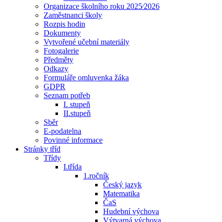
Organizace školního roku 2025⁄2026
Zaměstnanci školy
Rozpis hodin
Dokumenty
Vytvořené učební materiály
Fotogalerie
Předměty
Odkazy
Formuláře omluvenka žáka
GDPR
Seznam potřeb
I. stupeň
II.stupeň
Sběr
E-podatelna
Povinné informace
Stránky tříd
Třídy
I.třída
1.ročník
Český jazyk
Matematika
ČaS
Hudební výchova
Výtvarná výchova