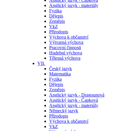
Anglický jazyk - Čapková
Anglický jazyk - materiály
Fyzika
Dějepis
Zeměpis
VkZ
Přírodopis
Výchova k občanství
Výtvarná výchova
Pracovní činnosti
Hudební výchova
Tělesná výchova
VII.
Český jazyk
Matematika
Fyzika
Dějepis
Zeměpis
Anglický jazyk - Dragounová
Anglický jazyk - Čapková
Anglický jazyk - materiály
Německý jazyk
Přírodopis
Výchova k občanství
VkZ