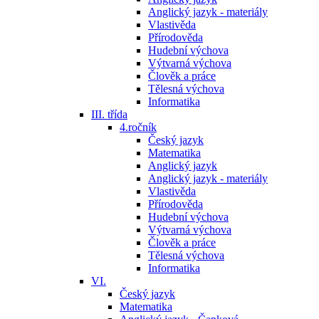
Anglický jazyk - materiály
Vlastivěda
Přírodověda
Hudební výchova
Výtvarná výchova
Člověk a práce
Tělesná výchova
Informatika
III. třída
4.ročník
Český jazyk
Matematika
Anglický jazyk
Anglický jazyk - materiály
Vlastivěda
Přírodověda
Hudební výchova
Výtvarná výchova
Člověk a práce
Tělesná výchova
Informatika
VI.
Český jazyk
Matematika