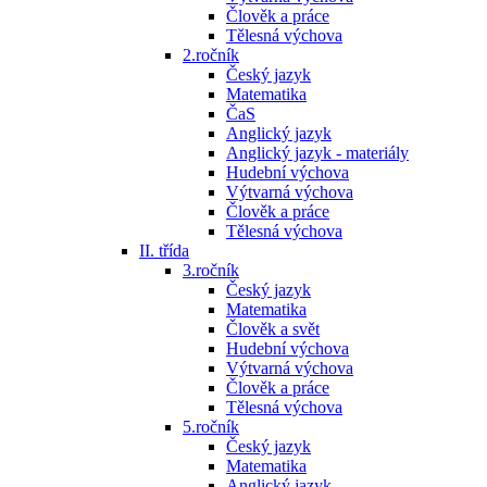
Člověk a práce
Tělesná výchova
2.ročník
Český jazyk
Matematika
ČaS
Anglický jazyk
Anglický jazyk - materiály
Hudební výchova
Výtvarná výchova
Člověk a práce
Tělesná výchova
II. třída
3.ročník
Český jazyk
Matematika
Člověk a svět
Hudební výchova
Výtvarná výchova
Člověk a práce
Tělesná výchova
5.ročník
Český jazyk
Matematika
Anglický jazyk