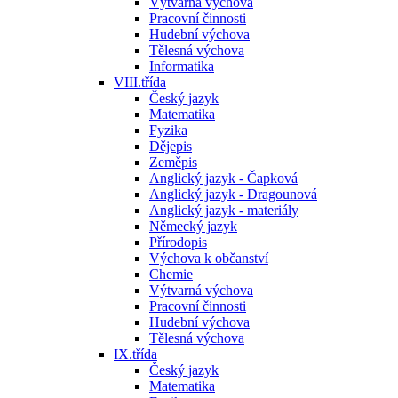
Výtvarná výchova
Pracovní činnosti
Hudební výchova
Tělesná výchova
Informatika
VIII.třída
Český jazyk
Matematika
Fyzika
Dějepis
Zeměpis
Anglický jazyk - Čapková
Anglický jazyk - Dragounová
Anglický jazyk - materiály
Německý jazyk
Přírodopis
Výchova k občanství
Chemie
Výtvarná výchova
Pracovní činnosti
Hudební výchova
Tělesná výchova
IX.třída
Český jazyk
Matematika