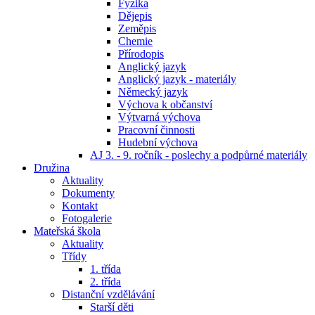
Fyzika
Dějepis
Zeměpis
Chemie
Přírodopis
Anglický jazyk
Anglický jazyk - materiály
Německý jazyk
Výchova k občanství
Výtvarná výchova
Pracovní činnosti
Hudební výchova
AJ 3. - 9. ročník - poslechy a podpůrné materiály
Družina
Aktuality
Dokumenty
Kontakt
Fotogalerie
Mateřská škola
Aktuality
Třídy
1. třída
2. třída
Distanční vzdělávání
Starší děti