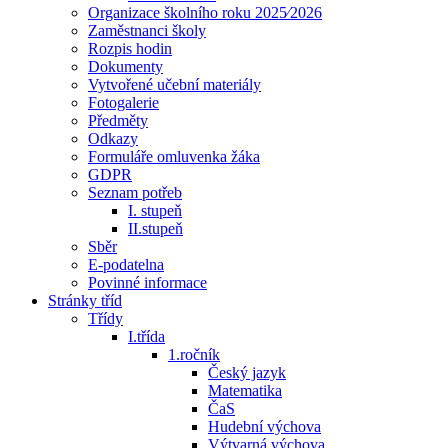
Organizace školního roku 2025⁄2026
Zaměstnanci školy
Rozpis hodin
Dokumenty
Vytvořené učební materiály
Fotogalerie
Předměty
Odkazy
Formuláře omluvenka žáka
GDPR
Seznam potřeb
I. stupeň
II.stupeň
Sběr
E-podatelna
Povinné informace
Stránky tříd
Třídy
I.třída
1.ročník
Český jazyk
Matematika
ČaS
Hudební výchova
Výtvarná výchova