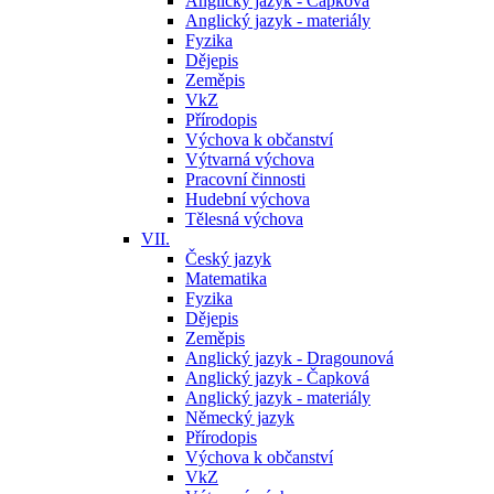
Anglický jazyk - Čapková
Anglický jazyk - materiály
Fyzika
Dějepis
Zeměpis
VkZ
Přírodopis
Výchova k občanství
Výtvarná výchova
Pracovní činnosti
Hudební výchova
Tělesná výchova
VII.
Český jazyk
Matematika
Fyzika
Dějepis
Zeměpis
Anglický jazyk - Dragounová
Anglický jazyk - Čapková
Anglický jazyk - materiály
Německý jazyk
Přírodopis
Výchova k občanství
VkZ