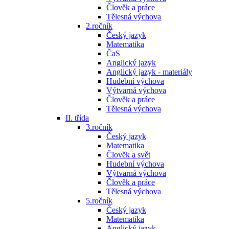
Člověk a práce
Tělesná výchova
2.ročník
Český jazyk
Matematika
ČaS
Anglický jazyk
Anglický jazyk - materiály
Hudební výchova
Výtvarná výchova
Člověk a práce
Tělesná výchova
II. třída
3.ročník
Český jazyk
Matematika
Člověk a svět
Hudební výchova
Výtvarná výchova
Člověk a práce
Tělesná výchova
5.ročník
Český jazyk
Matematika
Anglický jazyk