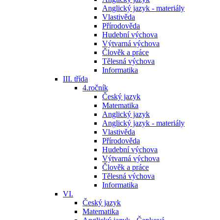
Anglický jazyk - materiály
Vlastivěda
Přírodověda
Hudební výchova
Výtvarná výchova
Člověk a práce
Tělesná výchova
Informatika
III. třída
4.ročník
Český jazyk
Matematika
Anglický jazyk
Anglický jazyk - materiály
Vlastivěda
Přírodověda
Hudební výchova
Výtvarná výchova
Člověk a práce
Tělesná výchova
Informatika
VI.
Český jazyk
Matematika