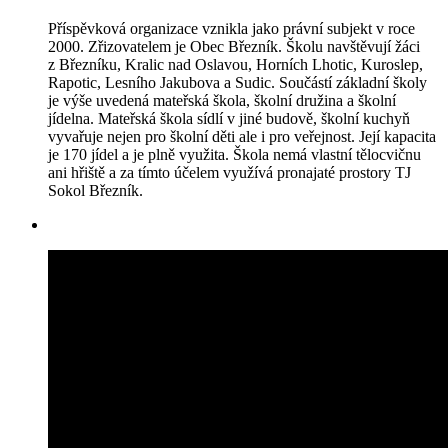
Příspěvková organizace vznikla jako právní subjekt v roce
2000. Zřizovatelem je Obec Březník. Školu navštěvují žáci
z Březníku, Kralic nad Oslavou, Horních Lhotic, Kuroslep,
Rapotic, Lesního Jakubova a Sudic. Součástí základní školy
je výše uvedená mateřská škola, školní družina a školní
jídelna. Mateřská škola sídlí v jiné budově, školní kuchyň
vyvařuje nejen pro školní děti ale i pro veřejnost. Její kapacita
je 170 jídel a je plně využita. Škola nemá vlastní tělocvičnu
ani hřiště a za tímto účelem využívá pronajaté prostory TJ
Sokol Březník.