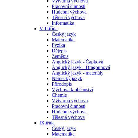
Výtvarná výchova
Pracovní činnosti
Hudební výchova
Tělesná výchova
Informatika
VIII.třída
Český jazyk
Matematika
Fyzika
Dějepis
Zeměpis
Anglický jazyk - Čapková
Anglický jazyk - Dragounová
Anglický jazyk - materiály
Německý jazyk
Přírodopis
Výchova k občanství
Chemie
Výtvarná výchova
Pracovní činnosti
Hudební výchova
Tělesná výchova
IX.třída
Český jazyk
Matematika