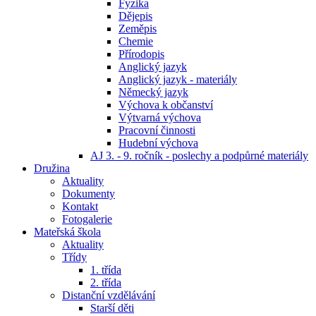
Fyzika
Dějepis
Zeměpis
Chemie
Přírodopis
Anglický jazyk
Anglický jazyk - materiály
Německý jazyk
Výchova k občanství
Výtvarná výchova
Pracovní činnosti
Hudební výchova
AJ 3. - 9. ročník - poslechy a podpůrné materiály
Družina
Aktuality
Dokumenty
Kontakt
Fotogalerie
Mateřská škola
Aktuality
Třídy
1. třída
2. třída
Distanční vzdělávání
Starší děti