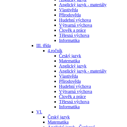
Anglický jazyk - materiály
Vlastivěda
Přírodověda
Hudební výchova
Výtvarná výchova
Člověk a práce
Tělesná výchova
Informatika
III. třída
4.ročník
Český jazyk
Matematika
Anglický jazyk
Anglický jazyk - materiály
Vlastivěda
Přírodověda
Hudební výchova
Výtvarná výchova
Člověk a práce
Tělesná výchova
Informatika
VI.
Český jazyk
Matematika