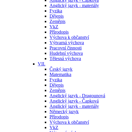
Anglický jazyk - Čapková
Anglický jazyk - materiály
Fyzika
Dějepis
Zeměpis
VkZ
Přírodopis
Výchova k občanství
Výtvarná výchova
Pracovní činnosti
Hudební výchova
Tělesná výchova
VII.
Český jazyk
Matematika
Fyzika
Dějepis
Zeměpis
Anglický jazyk - Dragounová
Anglický jazyk - Čapková
Anglický jazyk - materiály
Německý jazyk
Přírodopis
Výchova k občanství
VkZ