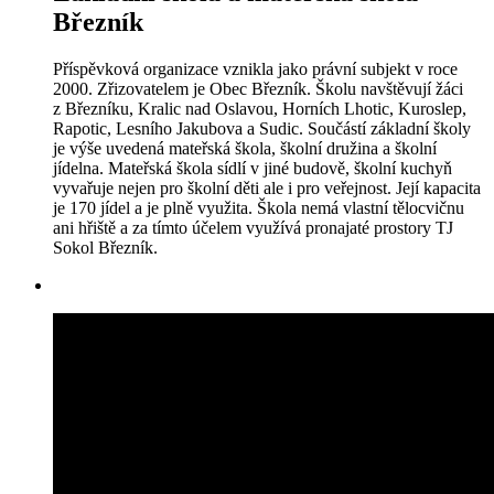
Březník
Příspěvková organizace vznikla jako právní subjekt v roce
2000. Zřizovatelem je Obec Březník. Školu navštěvují žáci
z Březníku, Kralic nad Oslavou, Horních Lhotic, Kuroslep,
Rapotic, Lesního Jakubova a Sudic. Součástí základní školy
je výše uvedená mateřská škola, školní družina a školní
jídelna. Mateřská škola sídlí v jiné budově, školní kuchyň
vyvařuje nejen pro školní děti ale i pro veřejnost. Její kapacita
je 170 jídel a je plně využita. Škola nemá vlastní tělocvičnu
ani hřiště a za tímto účelem využívá pronajaté prostory TJ
Sokol Březník.