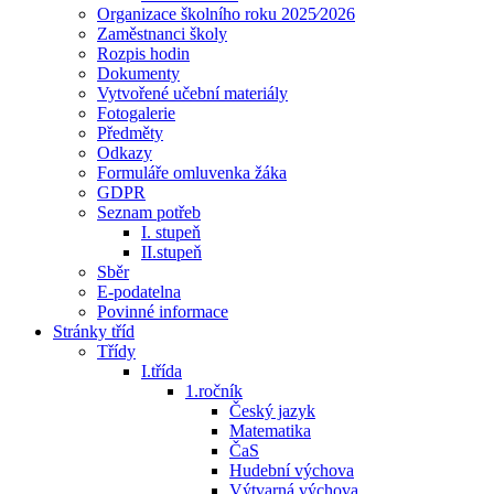
Organizace školního roku 2025⁄2026
Zaměstnanci školy
Rozpis hodin
Dokumenty
Vytvořené učební materiály
Fotogalerie
Předměty
Odkazy
Formuláře omluvenka žáka
GDPR
Seznam potřeb
I. stupeň
II.stupeň
Sběr
E-podatelna
Povinné informace
Stránky tříd
Třídy
I.třída
1.ročník
Český jazyk
Matematika
ČaS
Hudební výchova
Výtvarná výchova