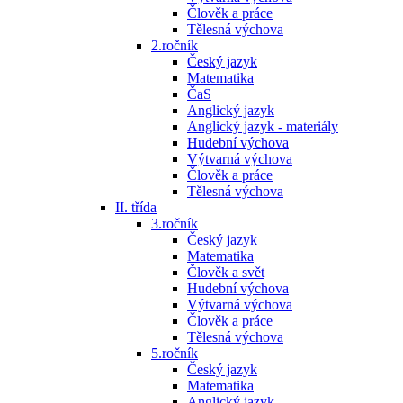
Člověk a práce
Tělesná výchova
2.ročník
Český jazyk
Matematika
ČaS
Anglický jazyk
Anglický jazyk - materiály
Hudební výchova
Výtvarná výchova
Člověk a práce
Tělesná výchova
II. třída
3.ročník
Český jazyk
Matematika
Člověk a svět
Hudební výchova
Výtvarná výchova
Člověk a práce
Tělesná výchova
5.ročník
Český jazyk
Matematika
Anglický jazyk